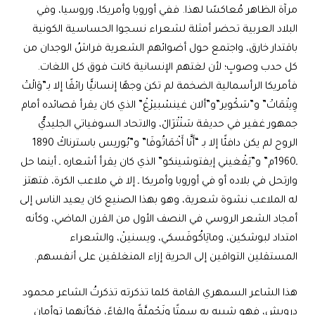
مرآة الظاهر مُعاكسًا لهذا. ففي أوروبا وأمريكا، وروسيا، وفي
البلاد العربية تحضر أمثلة لشعراء نسجوا الحساسية الكونية
باقتدار خارق، واجتمع حول أضوائهم الشعرية فراشُ الوجدان من
كل حدب وصوبٍ؛ لأن لغتهم الإنسانية كانت فوق كل اللغات.
فأمريكا الرأسمالية الضخمة لم تكن وجهًا إنسانيًّا رائقًا إلا بـ”وَالْتْ
وِيتْمَاتْ” و”سَكْوير”و”ألان غينسْبيرْغْ” الذي كان يقرأ قصائده أمام
جمهور غفير في حديقة سَنْتْرَالْ، والاتحاد السوفياتي الجليديُّ
الروح لم يكن دافئًا إلا بـ “أَنَّا أَخْمَاتُوفَا” و”بُوريس باسترناكْ 1890
ـ1960م” و”يَفْغيني إيفتوشينكو” الذي كان يقرأ أشعاره ـ أينما حل
وارتحل في بلاده أو في أوروبا وأمريكا ـ إلا في ملاعب الكرة، فتهتز
له الملاعب نشوة شعرية، وهو بهذا الصنيع كان يعيد الناس إلى
أمجاد الشعر الروسي في النصف الأول من القرن الماضي، وكأنه
امتداد لبوشكين، ومايَاكُوفَسكي، ويسنينْ، والشعراء
المستقلين التواقين إلى الحرية إزاء المنغلقين على أنفسهم.
هذا الشاعر السمهري القامة كلما تذكرته تذكرتُ الشاعر محمود
درويش، فهو شبيه به سمتًا ونَجْمِيَّةً وإلقاءً، فكأنهما توأمان