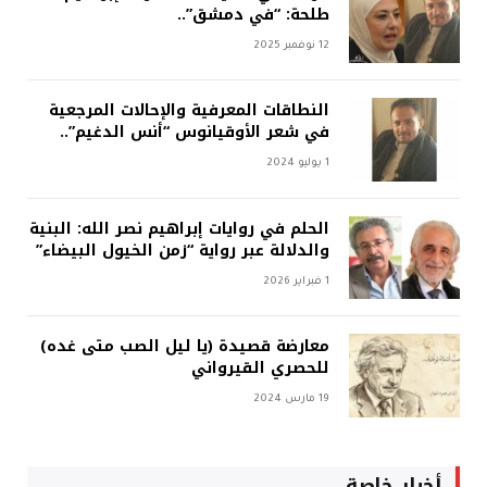
طلحة: “في دمشق”..
12 نوفمبر 2025
النطاقات المعرفية والإحالات المرجعية
في شعر الأوقيانوس “أنس الدغيم”..
1 يوليو 2024
الحلم في روايات إبراهيم نصر الله: البنية
والدلالة عبر رواية “زمن الخيول البيضاء”
1 فبراير 2026
معارضة قصيدة (يا ليل الصب متى غده)
للحصري القيرواني
19 مارس 2024
أخبار خاصة