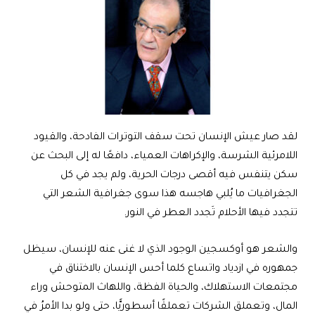
لقد صار عيش الإنسان تحت سقف التوترات الفادحة، والقيود
اللامرئية الشرسة، والإكراهات العمياء، دافعًا له إلى البحث عن
سكن يتنفس فيه أقصى درجات الحرية، ولم يجد في كل
الجغرافيات ما يُلبي هاجسه هذا سوى جغرافية الشعر التي
تتجدد فيها الأحلام تَجدد العطر في النور.
والشعر هو أوكسجين الوجود الذي لا غنى عنه للإنسان، سيظل
جمهوره في ازدياد واتساع كلما أحس الإنسان بالاختناق في
مجتمعات الاستهلاك، والحياة الفظة، واللهاث المتوحش وراء
المال، وتعملق الشركات تعملقًا أسطوريًّا، حتى ولو بدا الأمرُ في