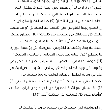
لساني.. يفكك ويعيد ترتيبه وفق أبجدية الموت، فهمت
الأمر…” (8). لا بد لنا أن نفهم نحن أيضا الأمر فالطفل الذي
تتشبث به القاصة هو الحرية التي ننشدها الحرية الحلم “إنه
الحلم الممد على سرير الانتظار” (9) طالما انتظرناها ولكن ما
إن تصبو إليها النفوس حتى تنصب لها المشانق “و قد علّقت
عليها كلّ ضحاياك في مشانق من كلمات” (10) ونغلق عليها
الأبواب وراءنا؛ مخافة أن يتكشف جبننا فتعلو الصيحات
المطالبة بها، وتخشاها النفوس المريضة التي يؤلمها النور إذا
ما سطع “كان المارة يتقاذفون الحجارة…و يتبادلون التحيّات”
(11) موقف غاية في التناقض، لا يفسره إلا صراعنا الداخلي في
وقوفنا في وجه الظلم والطغيان، لكن التشبث بالحرية يظهر
جليا في رمزية الطفل وتعلق الوالدة به وما تقدمه من
تضحيات في سبيل ابنها “.كان الدم ينزف بشدة من لساني…”(
12) ؛ فاللسان هو الأداة المعبرة عن الحرية وعن الرأي المخالف
“وأفجّر عبره كلّ كلماتك التي سكنت آلامي”( 13).
إن الرصاصة التي استقرت في جسده حررته وأطلقت له