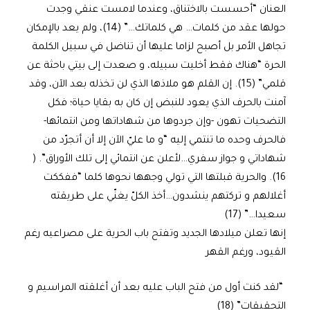
العنان “أحسست بالاختناق، وعندما لامست عنقي وجدت
حولها عقد من كلمات… هي كلماتك…” (14)، ولم يعد بالإمكان
تجاهل الأمر بل أصبح لزاما عليها أن تناضل في سبيل الكلمة
الحرة “هناك فقط أخليت سبيله، و صعدت إلى بيتي باحثة عن
قلمي” (15). إن القلم هو ملاذها الذي لن تخذله بعد الآن، وقد
آمنت بالحرف الذي يعود للنبض إن كان به بقايا حياة؛ فكل
التضحيات تهون -وإن جردوها من شهاداتها ومن انتمائها-
فالحرف وحده ما تنتمي إليه “و ما عليّ الآن إلا أن أتجرّد من
شهاداتي و جواز سفري…لأعلن عن انتمائي إلى تلك الأوراق”. (
16). والحرية قبلتها التي تولي وجهها نحوها كلما “ففككت
أغلالهم و تركتهم ينشدون…أخذ الكلّ يغنّي على طريقته
سعيدا…” (17)
إنها تعلن ميلادها الجديد وتفتح باب الحرية على مصراعيه رغم
القيود، ورغم القهر
“لقد كنت أول من فتح الباب عليه بعد أن أغلقته المراسيم و
التحقيقات” (18)