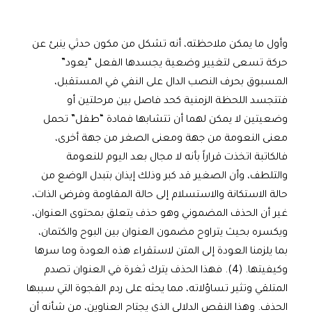
وأول ما يمكن ملاحظته، أنه تشكل من مكون حدثي ينبئ عن
حركة تسعى لتغيير وضعية يجسدها الفعل “يعود”
المسبوق بحرف النصب الدال على النفي في المستقبل،
فتتجسد اللحظة الزمنية كحد فاصل بين مرحلتين أو
وضعيتين لا يمكن لهما أن تتشابها فمادة “طفل” تحمل
معنى النعومة من جهة ومعنى الصغر من جهة أخرى،
فالكاتبة اتخذت قراراً بأنه لا مجال بعد اليوم للنعومة
والتلطف، وأن الصغير قد كبر وذلك إيذان بتبدل الوضع من
حالة الاستكانة والاستسلام إلى حالة المقاومة وفرض الذات،
غير أن الحذف المضموني وهو حذف يتعلق بمحتوى العنوان،
ويكسره بحيث يتراوح مضمون العنوان بين البوح والكتمان،
بما يلزمنا العودة إلى المتن لاستقراء هذه العودة وما سرها
وكيفيتها. (4). فهذا الحذف يترك ثغرة في العنوان تصدم
المتلقي وتثير تساؤلاته، مما يحثه على ردم الفجوة التي سببها
الحذف. وهذا النقص الدلالي الذي يجتاح العناوين، من شأنه أن