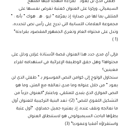
” طفلي الذي لن يعود ” بقراءة انتهجنا فيها المنهج
السيميائي، وركزنا على العنوان كعتبة تفرض نفسها على
المتلقي بما لها من صدارة؛ إذ يعرّفه ” ليو . هـ . هوك ” بأنه : ”
مجموعة العلامات اللسانية التي تدرج على رأس نص لتحدده،
وتدل على محتواه العام وتغري الجمهور المقصود بقراءته”
(1 )
فإلى أي مدى حدد هذا العنوان قصة الأستاذة غزلان ودلل على
محتواها؟ وهل حقق الوظيفة الإغرائية في استهدافه لقراء
معينين؟
سنحاول الولوج إلى كوامن النص الموسوم بـ ” طفلي الذي لن
يعود ” من خلال عنوانه وما مدى تعالقه مع المتن، وما هو
النص الموازي الذي يتبدى للمتلقي، وباعتبار “العنوان جزءاً من
التشكيل اللغوي للنص” (2)؛ تعد البنية التركيبية للعنوان أول
ما نعالجه ونقف عنده، إذ يعتبره جميل حمداوي: “أول عتبة
يطؤها الباحث السيميولوجي هو لاستنطاق العنوان
واستقراؤه أفقيا وعموديا” (3)