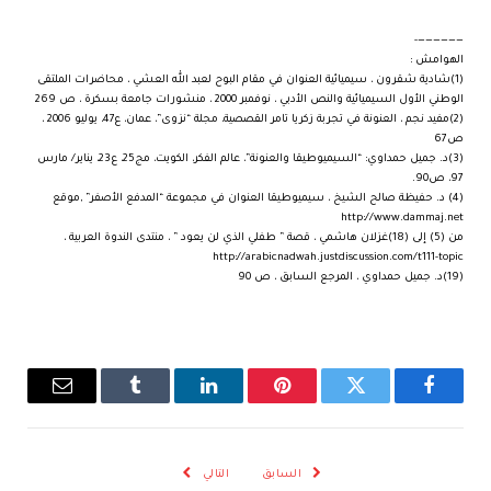
——————-
الهوامش :
(1)شادية شقرون ، سيميائية العنوان في مقام البوح لعبد الله العشي ، محاضرات الملتقى
الوطني الأول السيميائية والنص الأدبي ، نوفمبر 2000 ، منشورات جامعة بسكرة ، ص 269
(2)مفيد نجم ، العنونة في تجربة زكريا تامر القصصية، مجلة “نزوى”، عمان، ع47، يوليو 2006 ،
ص67
(3)د. جميل حمداوي: “السيميوطيقا والعنونة”، عالم الفكر، الكويت، مج25، ع23، يناير/ مارس
97، ص90.
(4) د. حفيظة صالح الشيخ ، سيميوطيقا العنوان في مجموعة “المدفع الأصفر” ,موقع
http://www.dammaj.net
من (5) إلى (18)غزلان هاشمي ، قصة ” طفلي الذي لن يعود ” ، منتدى الندوة العربية ،
http://arabicnadwah.justdiscussion.com/t111-topic
(19)د. جميل حمداوي ، المرجع السابق ، ص 90
فيسبوك
تويتر
بينتيريست
لينكدإن
Tumblr
البريد
الإلكترو
السابق
التالي