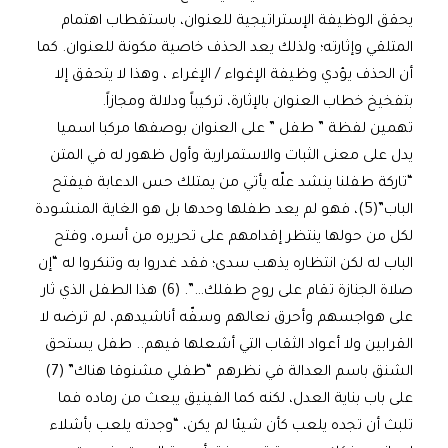
يحقق الوظيفة الإستراتيجية للعنوان، باستقطاب اهتمام
المتلقي وإثارته؛ ولذلك يعد الحذف خاصية مكونة للعنوان. كما
أن الحذف يؤدي وظيفة الإغواء / الإغراء ، وهذا لا يتحقق إلا
بتفخيخ خطاب العنوان بالإثارة، تركيباً ودلالة ومجازاً.
تهمين لفظة ” طفل ” على العنوان بوصفها مركبا اسميا
يدل على معنى الثبات والاستمرارية وأول ظهور له في المتن
“تاركة طفلنا ينشد علّه يأتي من يمتلك حس الدعابة فيفتح
الباب”(5)، فهو لم يعد طفلها وحدها بل هو الغاية المنشودة
لكل من حولها ينتظر إقدامهم على تحريره من أسره، وفتح
الباب له لكن انتظاره يذهب سدى؛ فقد غدروا به وتنكروا له “إن
صلاة الجنازة تقام على روح طفلك…”. (6) هذا الطفل الذي ثار
على هواجسهم وأحرق نعالهم وسفّه أناشيدهم، لم ترضه لا
القرابين ولا أعواد الثقاب التي أشعلها فيهم.. طفل يستحق
الشنق باسم العدالة في نظرهم “طفلي مشنوقا هناك” (7)
على باب بناية العدل، لكنه كما الفينيق يبعث من رماده فما
تلبث أن تجده يلعب كأن شيئا لم يكن، “وجدته يلعب بأشلاء