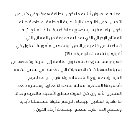
وعليه فالعنوان أشبه ما يكون ببطاقة هوية، وفي كثير من
الأحيان يكون كاللوحات الإشهارية الخاطفة، وبخاصة حينما
يكون براقا مغريا، إذ يصنع دعاية كبيرة لذلك المنتج؛ “إنه
المفتاح الإجرائي الذي يمدنا بمجموعة من المعاني التي
تساعدنا في فك رموز النص، وتسهيل مأمورية الدخول في
أغواره و تشعباته الوعرة». (19)
فهو -ومما سبق- يكشف توق القاصة إلى الحرية وكفاحها في
سبيلها مهما كانت التضحيات التي تقدمها في سبيل الكلمة
الحرة، رافضة روح الاستسلام والانهزام، تواقة للترنم
بأناشيدها الساحرة، معلنة لحظة الانعتاق، ومبشرة بالغد
المشرق؛ لأنه وإن كان الموت منطق الأشياء فالحرية وحدها
ما تهدينا المناديل البيضاء، لنرسم عليها مستقبلنا بأيدينا
ونمسح الدم النازف فتعلو البسمات أرجاء الكون .