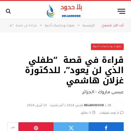
»
»
أنت الآن تتصفح:
الرئيسية
بحوث ودراسات أدبية
قراءة في قصة “طفلي الذي لن يعود”، للدكتورة غزلان هاشمي ‏
بحوث ودراسات أدبية
قراءة في قصة “طفلي
الذي لن يعود”، للدكتورة
غزلان هاشمي ‏
عيسى ماروك - الجزائر
28 مارس 2024
BELAHODOOD
آخر تحديث:
23 أبريل 2024
لا توجد تعليقات
5 دقائق