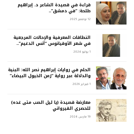
قراءة في قصيدة الشاعر د. إبراهيم
طلحة: “في دمشق”..
12 نوفمبر 2025
النطاقات المعرفية والإحالات المرجعية
في شعر الأوقيانوس “أنس الدغيم”..
1 يوليو 2024
الحلم في روايات إبراهيم نصر الله: البنية
والدلالة عبر رواية “زمن الخيول البيضاء”
1 فبراير 2026
معارضة قصيدة (يا ليل الصب متى غده)
للحصري القيرواني
19 مارس 2024