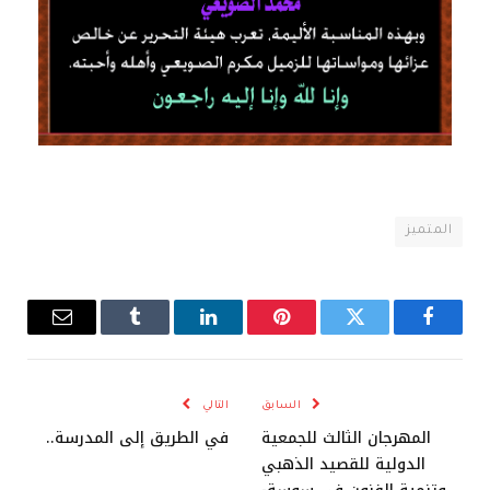
المتميز
فيسبوك
تويتر
بينتيريست
لينكدإن
Tumblr
البريد
الإلكترو
السابق
التالي
المهرجان الثالث للجمعية
في الطريق إلى المدرسة..
الدولية للقصيد الذهبي