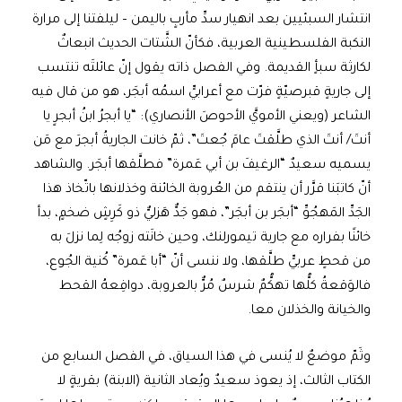
انتشار السبئيين بعد انهيار سدِّ مأربٍ باليمن – ليلفتنا إلى مرارة
النكبة الفلسطينية العربية، فكأنّ الشَّتات الحديث انبعاثٌ
لكارثة سبأٍ القديمة. وفي الفصل ذاته يقول إنّ عائلتَه تنتسب
إلى جاريةٍ قبرصيّةٍ فرّت مع أعرابيٍّ اسمُه أبجَر، هو من قال فيه
الشاعر (ويعني الأمويَّ الأحوصَ الأنصاري): “يا أبجرُ ابنُ أبجرٍ يا
أنتَ/ أنتَ الذي طلَّقتَ عامَ جُعتَ”، ثمّ خانت الجاريةُ أبجرَ مع مَن
يسميه سعيدٌ “الرغيفَ بن أبي عَمرة” فطلَّقها أبجَر. والشاهد
أنّ كاتبَنا قرَّر أن ينتقم من العُروبة الخائنة وخذلانها باتّخاذ هذا
الجَدِّ المَهجُوِّ “أبجَر بن أبجَر”، فهو جَدٌّ هَزليٌّ ذو كَرِشٍ ضخمٍ، بدأ
خائنًا بفراره مع جارية تيمورلنك، وحين خانَته زوجُه لِما نزلَ به
من قحطٍ عربيٍّ طلَّقها، ولا ننسى أنّ “أبا عَمرة” كُنية الجُوع،
فالوَقعةُ كلُّها تهكُّمٌ شرسٌ مُرٌّ بالعروبة، دوافِعهُ القحط
والخيانة والخذلان معا.
وثَمّ موضعٌ لا يُنسى في هذا السياق، في الفصل السابع من
الكتاب الثالث، إذ يعوذ سعيدٌ ويُعاد الثانية (الابنة) بقريةٍ لا