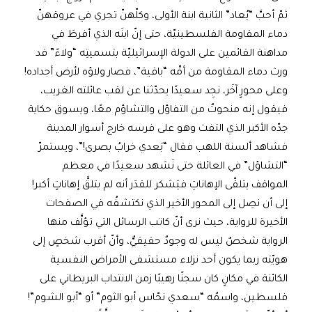
ثمّ أحبَّ “يُعاد” الثانية ابنة الأولى، وكلّهنّ تجري في عروقهنّ
دماء المقاومة الفلسطينيّة، حتى إنّ ابنَه الذي أفرطَ في
مداهنة القائمين على الدولة الإسرائيليّة بتسميتِه “ولاءً” قد
ورث دماء المقاومة من أمِّه “باقية”، فصار ولاؤه لأرض أجداده!
وعلى محورٍ آخَر، نجِد سعيدًا يحدّثنا عن لقب عائلته الغريب،
فيقول إنه منحوتٌ من التفاؤل والتشاؤم معًا، ويسوق حكاية
جدّه الأكبر الذي التفت وهو على فرسه خارج أسوار المدينة
فشاهد ألسنة اللهب فقال “بَعدي خرابُ بصرى!”، ويستمرّ
“التشاؤل” في العائلة حتى نَشهد سعيدًا في معظم
المواقف يتلقّى الإهاناتِ فيَشكر للقدَر أنه لم يتلقَّ إهاناتٍ أكبر!
إلى أن نصِل إلى المحور الأخير الذي نكتشفُه في الصفحات
الأخيرة للرواية، حيث نرى أنّ كاتب الرسائل التي تؤلَّف منها
الرواية شخصٌ ليس له وجودٌ حقيقيٌّ، وأنّ أقرب شخصٍ إلى
هويّته ربما يكون أحد نزلاء مستشفى الأمراض النفسية
الكائنة في مكانٍ كان سجنًا رهيبًا زمن الانتداب البريطاني على
فلسطين، واسمُه “سعدي نحّاس أبو الثوم” أو “أبو الشوم”!