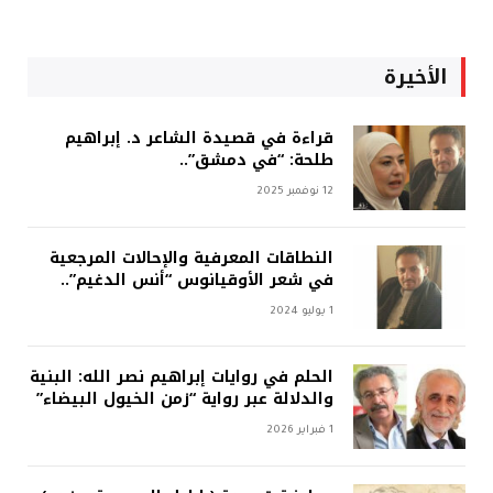
الأخيرة
قراءة في قصيدة الشاعر د. إبراهيم
طلحة: “في دمشق”..
12 نوفمبر 2025
النطاقات المعرفية والإحالات المرجعية
في شعر الأوقيانوس “أنس الدغيم”..
1 يوليو 2024
الحلم في روايات إبراهيم نصر الله: البنية
والدلالة عبر رواية “زمن الخيول البيضاء”
1 فبراير 2026