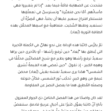
فتتحدث عن الصهاينة قائلةً فيما بعد: “إذا لم يتغيروا فهي
مأساتُهم، أمّا نحن فتغيَّرنا.” وتسترسلُ في تعملُقِها
فتستنكر اقتراحَ سعيدٍ عليها أن يختبآ، فهي مُصِرَّةٌ أن
تستعيد وطنها السَّليبَ، متماهيةً مع اسمِها المحمَّل بهذه
الطاقة الثورية (يُعاد).
ثمّ يكرِّس كاتبُنا هذه الإدانة على نحوٍ نهائيٍّ في الجُملة الأخيرة
التي يُنطق بها “يُعاد” حين تَرفع رأسَها – أو بالأحرى حين يراها
سعيدٌ ترفع رأسَها وهو يطير مع شيخ الفضائيِّين محلِّقًا في
وهمِه الكبير – إذ تقولُ: “حين تَمضي هذه الغيمةُ تُشرق
الشمس!” هكذا يرى سعيدٌ نفسَه بعَينَي (يُعاد) محضَ
غيمةٍ من وهمٍ كبيرٍ، تَحجُب نُور الشمس، فكأنّ خنوعَه
وصمتَه المُطبِق هما ما يفصل النصرَ عن المقاومة.
لقد كان واضحًا من هذا الفصل الختاميّ ذي الحِوار المغزول
بأناةٍ أنّ كاتبَنا يعوِّل كثيرًا على أجيالٍ عربيةٍ قادمةٍ، ستنفضُ