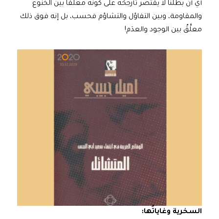
أي أنّ بطلَنا لا يقتصر تأرجحُه على كَونه معلَّقًا بين الخنوع
والمقاومة، وبين التفاؤل والتشاؤم فحسب، بل إنه فوق ذلك
معلَّقٌ بين الوجود والعدَم!
السخرية وغاياتُها: