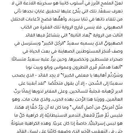
‌لعلّ الملمح الأبرز في أسلوب كاتبنا هو سخريته اللاذعة التي لا
تعرف سقفًا، تلك التي يتّكئ عليها لتحقيق غاياتٍ نجدها تأتي
من تلقاء ذاتها في ثنايا سرده، وأهمُّها فضح ادّعاءات الاحتلال
الصهيوني. فلا ينسى قارئ الرواية تلك الفقرة من الكتاب
الثالث من الرواية “يُعاد الثانية” التي يتشاعَرُ فيها القائد
الصهيونيُّ الذي يسميه سعيدٌ “الرجُلَ الكبير” ويسترسل في
وصف مُنجَز المستوطنين الصهاينة في بعث الحياة في
صحراء فلسطين وتخضيرها، وحين يردُّ عليه سعيدٌ متسائلًا:
“ألهذا هدمتُم قُرى اللطرون وعمواس ويالو وبيت نوبا
وشرّدتُم أهاليها يا معلمي الكبير؟” لا يجِد القائد – الذي يصحب
سعيدًا إلى السِّجن – إلا أن يقول متخلّصًا: “لقد أبقينا على
الدير لرُهبانه مَجلبةً للسائحين، وعلى المقابر لذويها إيمانًا بربِّ
العالَمين، وورثنا هذا الرَّحبَ بهذه الحرب، والذي فات مات، وهو
مثَلٌ أمريكيٌّ من أصلٍ ألماني.” وما كان له أن يرُدَّ حَقًّا إلا هكذا،
فليس ثَمّ مبرِّرٌ لأفعال التدمير الاستيطانيّة إلا كراهية كلِّ ما
هو ليس إسرائيليًّا، خاصةً إذا كان عربيّا. وهذه الكراهية مبثوثةٌ
حتى في التعقيب الأخير الذي وضعه كاتبُنا على لسان القائد