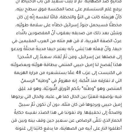
فدائيّةٍ ضدّ الصهاينة. ثمّ لا يلبث سعيدٌ من باب الاحتياط أن
يرفع عَلم الاستسلام على عصا المكنسة فوق سطح بيتِه،
كأنّ هزيمتَه كانت في التوِّ واللحظة، قائلًا لنفسه إنّه إن كان
مخطئًا فسيحمل جنودُ إسرائيل خطأه على سلامة طويّتِه،
ويتبيّن بعد ذلك من صديقه يعقوب أنّ المقصودين بالنِّداء
عربُ الضفة الغربية، لا مَن هم مثله من العرب المقيمين في
حيفا، وأنّ فِعلَه هذا يَشي بأنه يعتبر حيفا مدينةً محتلّةً ويدعو
إلى فصلها عن إسرائيل، ومِن ثَمّ يُقتاد سعيدٌ إلى السِّجن!
هكذا يُفصح لنا إميل حبيبي المنتمي ببطاقة هويّته وبعضويّته
في الكنيست إلى عرَب 48 عمّا يستشعره من مرارة الهزيمة
التي لا تفارقه منذ النَّكبة. إنه مهزومٌ في “وطنِه” الرسميِّ
المنتصر، وهو “وطنُه” بحُكم الأوراق الثُّبوتيّة، وهو قد عَلِق
فيه بوَصفِه مَعبَرًا بين الحال كما هي عليه، والحال التي يرجوها
إميل حبيبي ويرجوها مَن كان مثلَه، دون أن تكون ثَمّ سبيلٌ
واضحةٌ إلى تحقيقِها. ولا تفوتنا في هذا الصدَد نفسِه حكايةُ
الحمار الذي تلقّى الرصاص عن سعيدٍ حين وقف بينه وبين مَن
أطلقوا النار على أبيه من الصهاينة، ما يدفع كاتبَنا إلى عَنونة