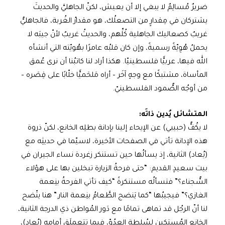
ضريرٌ مُسالِمٌ لا يبغي إلا أن يعيش، لكنّ الجاهليَّ والحديثَ
يشتركان في مِقدارٍ من التصعلُك، هو مقدارُ الغُربة، فالجاهليُّ
غريبٌ كصعاليك الجاهلية كُلِّهم، والحديثُ غريبٌ لأنّ جيبَه لا
يحملُ هُوِيّةً رسميةً، وإن كان قلبُه عامرًا بهُويّته التي أنشأه
الله فيها، عربيًّا فلسطينيّا. هكذا أراد لنا كاتبُنا أن نرى عُمق
المأساة، مشتبكًا مع وجهٍ آخَر – أراه مَلحَميًّا خلّابًا على قِصَره –
من أوجُه الصُّمود الفلسطينيّ.
المتشائل يُدين ذاتَه:
لا يكُفُّ (حبيبي) عن الإيحاء إلينا بإدانة بطلِه الخانع، لكنّ ذروة
هذه الإدانة تأتي في الصفحات الأخيرة، لاسيّما في حديثِه مع
(يُعاد) الثانية، إذ يسألُها حين تستنكر زغردة نساء الجيران في
بيت سعيدٍ القديم: “حتى فرحةُ الزيارة تبخلين بها على هؤلاء
السُّجناء؟” فتسألُه مستنكرةً “كيف تأتي الفرحةُ بنِعمة
الغازي؟” فيجيبُها “كما يَنضج الطَّعامُ بنِعمة النار.” هنا يتّضح
لنا أنّ الرجُل قد تماهى تمامًا مع دَور المُواطن ذي الدرجة الثانية،
الخانع المُستكين لسُلطة العدُوّ، فيما تتعملَق أمامه (يُعاد)،