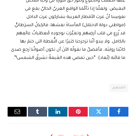
عنها الصمتَ والخُنوع وتثورُ حقَّ الثورة في وجه المحتلّ
البغيض. ولعلّنا إذا تأمَّلنا الواقع العربيَّ الحاليَّ يقع في
نفوسِنا أنّ عربَ الأقطار العربية يشاركون عربَ الداخل
(مواطني دولة الاحتلال) المأساةَ نفسَها، فالكِيانُ السرَطانيُّ
قد زُرِع في قلب أرضِهم وتغيَّرَت بوجودِه مُعطَياتُ عالَمِهم
بالكامل. ولا يبدو أنّنا تزحزحنا كثيرًا عن النُّقطة التي ختمَ بها
كاتبُنا روايتَه، فأفضلُ ما نقولُه الآنَ أن تكون أصواتُنا رَجع صدى
ما قالَته (يُعاد): “حين تمضي هذه الغَيمةُ تشرقُ الشمس!”.
المتميز
فيسبوك
تويتر
بينتيريست
لينكدإن
Tumblr
البريد
الإلكترو