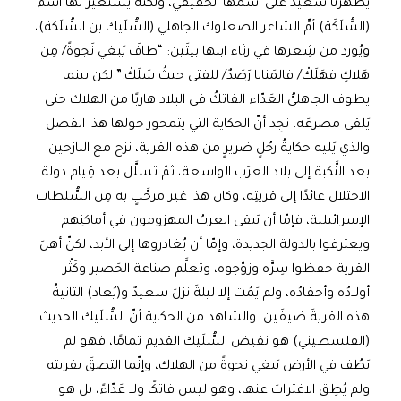
يُظهرُنا سعيدٌ على اسمها الحقيقي، ولكنه يستعير لها اسمَ
(السُّلَكَة) أمِّ الشاعر الصعلوك الجاهلي (السُّلَيك بن السُّلَكة)،
ويُورد من شِعرها في رثاء ابنها بيتَين: “طافَ يَبغي نَجوةً/ مِن
هَلاكٍ فهَلَكْ/ فالمَنايا رَصَدٌ/ للفتى حيثُ سَلَكْ.” لكن بينما
يطوف الجاهليُّ العَدّاء الفاتكُ في البلاد هاربًا من الهلاك حتى
يَلقى مصرعَه، نجِد أنّ الحكاية التي يتمحور حولها هذا الفصل
والذي يَليه حكايةُ رجُلٍ ضريرٍ من هذه القرية، نزح مع النازحين
بعد النَّكبة إلى بلاد العرَب الواسعة، ثمّ تسلَّل بعد قِيام دولة
الاحتلال عائدًا إلى قريتِه، وكان هذا غير مرحَّبٍ به مِن السُّلطات
الإسرائيلية، فإمّا أن يَبقى العربُ المهزومون في أماكنِهم
ويعترفوا بالدولة الجديدة، وإمّا أن يُغادروها إلى الأبد، لكنّ أهلَ
القرية حفظوا سِرَّه وزوّجوه، وتعلَّم صناعة الحَصير وكَثُر
أولادُه وأحفادُه، ولم يَمُت إلا ليلةَ نزلَ سعيدٌ و(يُعاد) الثانيةُ
هذه القريةَ ضيفَين. والشاهد من الحكاية أنّ السُّلَيك الحديث
(الفلسطيني) هو نقيض السُّلَيك القديم تمامًا، فهو لم
يَطُف في الأرض يَبغي نجوةً من الهلاك، وإنّما التصقَ بقريته
ولم يُطِق الاغترابَ عنها، وهو ليس فاتكًا ولا عَدّاءً، بل هو