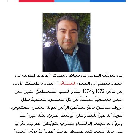
في سرديّته الغريبة في مبناها ومعناها “الوقائع الغريبة في
اختفاء سعيدٍ أبي النحس
المتشائل
“، الصادرة طبعتُها الأولى
بين عامَي 1972 و1974، يقدِّم الأديب الفلسطينيُّ الكبير إميل
حبيبي شخصيةً معلَّقةً بين كلّ نقيضَين، فسعيدٌ بطل
الرواية شخصٌ خانعٌ مطأطئ الرأس لدولة الاحتلال الصهيوني،
لدرجة أنه عينٌ للنظام على الوسَط العربيّ، لكنّه حين أحبَّ
وتزوَّج لم ينجذب إلا لنساءٍ معتزّاتٍ بهويّتهنّ العربية، ثائراتٍ
على حالة الخنوع هذه نفسِها، فأحبَّ “يُعاد” ثمّ تزوّج “باقية”