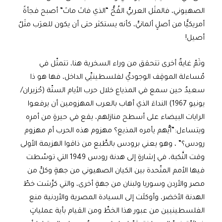
الصهيوني، فالمثَل العربيُّ القُحُّ “الذي فاتَ ماتَ” أصبح فجأةً
أمريكيًّا من أصلٍ ألمانيٍّ، كأنه يستكثر حتى أن يكون للعرَب مثَلٌ
أصيل!
وثَمّ غايةٌ أخرى تتحقق من وراء السخرية هنا، تتمثّل في
مُساءلة الموقِف الوجوديِّ لفلسطينيِّي الداخل، فها هو ذا
سعيدٌ حين سمع في المذياع خلال حرب الأيام الستّة (حُزيران/
يونيو 1967) النداءَ الذي أهاب بالعرب المهزومين أن يرفعوا
الرايات البيضاء على أسطح منازلهم، يقع في حيرةٍ من أمرِه
ويتساءل:”أيُّهم يأمره المذيع؟ مهزوم هذه الحرب أم مهزوم
رودس؟” ، وهو يعني برودس بالطَّبع من ذاقوا الهزيمة الأولى
وقت النَّكبة، في إشارةٍ إلى هدنة رودس 1949 التي توسّطت
فيها الأمم المتّحدة بين الكيان الصهيوني من جهةٍ وكلٍّ من
مصر والأردن وسوريا ولبنان من جهةٍ أخرى، والتي كرَّسَت خطّ
الهدنة الأخضر، وأوكلَت إلى السيادة المصرية والأردنية منع
الفلسطينيين من عبور هذا الخطِّ ومن القيام بأية عملياتٍ