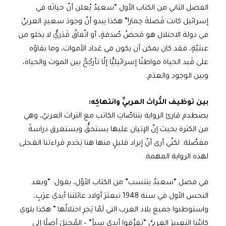
الفصل الثاني من الكتاب الأول “سعيدٌ يُعلن أنّ حياتَه في
إسرائيل كانت فَضلةَ حِمار!” هكذا يبدو أنّ وجودَ سعيدٍ العربيِّ
في دولة الاحتلال هو مَحضُ صُدفةٍ، أو اتّفاقٌ قَدَريٌّ لا يخلو من
عبثيّةٍ، فقد كان يمكن أن يكون في عَداد الأموات، وما بقاؤه
على قَيد الحياة مواطنًا إسرائيليًّا إلّا تأرجُحٌ بين الموت والحياة،
وبين الوجود والعدَم.
بين توظيف التُّراث العربيِّ وانتهاكِه:
‌يصطدم قارئ الرواية بتناصّاتِ الكاتب مع التراث العربيّ، وهي
من الكثرة بحيث إنّ الإتيان عليها يستحقُّ ويستغرق دراسةً
مفصَّلة. لكنّي أرى أنّ إيراد قليلٍ منها هنا يَخدم قراءتنا العَجلى
لهذه الرواية المهمة.
في فصل “سعيدٌ ينتسب” من الكتاب الأوّل، يقول: “وبعد
النحس الأول في سنة 1948 تبعثرَ أولاد عائلتنا أيديَ عرَبٍ،
واستوطنوا جميع بلاد العرب التي لَمّا يَجرِ احتلالُها.” هكذا يلوي
كاتبُنا التعبيرَ العربيَّ “تفرَّقوا أيديَ سبأٍ” – المُحيلَ أصلًا إلى