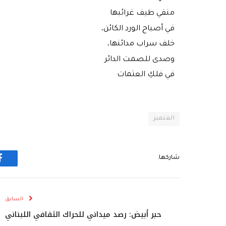
منفي طيف غرائبها
في أصباح الورد الكائن،
خلف سراب مدائنها،
وصدى للصمت الدائر
في فلكِ العتمات
المتميز
شاركها.
ف
السابق
حبر أبيض: رصد ميداني للحراك الثقافي اللبناني