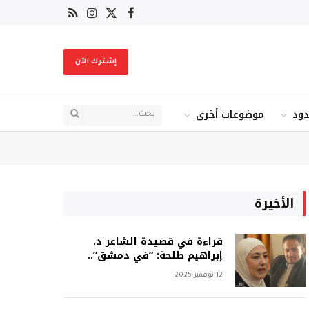
X
فيسبوك
RSS
الانستغرام
(Twitter)
إشترك الآن
دود
موضوعات أخرى
الأخيرة
قراءة في قصيدة الشاعر د.
إبراهيم طلحة: “في دمشق”..
12 نوفمبر 2025