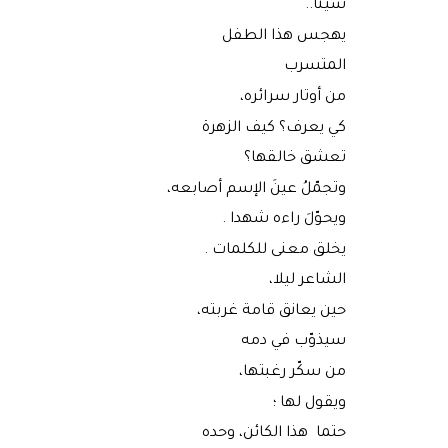
شيناً..
يهجس هذا الطفل
المتسرب
من أوتار سرائره،
كي يعرف؟ كيف الزهرة
تعشق خالقها؟
وتجمّلُ عينَ الإسم أصابعه،
ويحوّلَ راءه شهدا .
يخلق معنى للكلمات .
الشاعر ليلا،
حين يعانق قامة غربته،
سيذوّب في دمه
من سكّر رغبتها،
ويقول لها ؛
حتما هذا الكائن، وحده