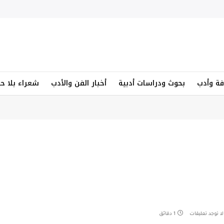
فة وأدب
بحوث ودراسات أدبية
أخبار الفن والأدب
شعراء بلا ح
لا توجد تعليقات
1 دقائق