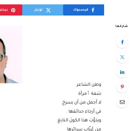
فيسبوك
تويتر
بينت
شاركها
وطن الشاعر
شفة ٱمرأة
لا أجمل من أن يسرحَ
في أرجاء حدائقها .
ويذوِّبَ هذا الكونَ النابعَ
من عُنّاب سرائرها