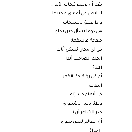
يقدر أن يرسم تيمات الأمل،
النابض في أعماق محبتها،
وردا يعبق بالنسمات
هي دوما تسأل حين تحاور
مهجة عاشقها؛
في أي مكان تسكن أنٌات
الكلِم الصامت أبدا
أهنا؟
أم في رؤية هذا القمر
الطالع،
في أبهاء مسرّته،
وطنا يحبل بالأشواق .
قدر الشاعر أن يُثبتَ
أنَّ العالم ليس سوى
ٱمرأة