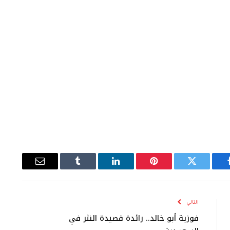
يسبوك
تويتر
بينتيريست
لينكدإن
Tumblr
البريد
الإلكتروني
التالي
فوزية أبو خالد.. رائدة قصيدة النثر في