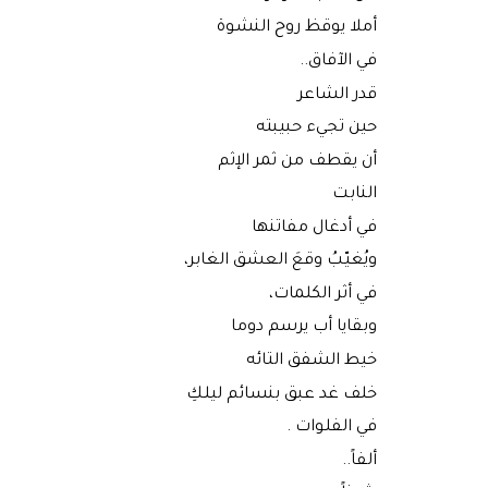
أملا يوقظ روح النشوة
في الآفاق..
قدر الشاعر
حين تجيء حبيبته
أن يقطف من ثمر الإثم
النابت
في أدغال مفاتنها
ويُغيّبُ وقعَ العشق الغابر،
في أثر الكلمات،
وبقايا أب يرسم دوما
خيط الشفق التائه
خلف غد عبق بنسائم ليلكِ
في الفلوات .
ألفاً..