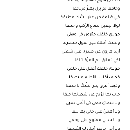
كنّا على البوح مهموما وقافية
وخافقا لم يزل يهتزّ مرتجفا
في ظلمة من غبار الشّك مطبقة
لولا اليقين لضاع الرّكب واختلفا
مولاي خلقك جبّارون في وهني
ولست أملك غير القول منصرفا
أريد هارون عن صدري على شفتي
لكي تعانق لام العزّة الألفا
مولاي خلقك أغلال على حلمي
فكيف أفلت بالأحلام منتصفا
وكيف أفرق بحر الشّكّ يا سفنا
جرت بها الرّيح عن شطآنها جنفا
ولا عصاي معي كي أتّقي تعبي
ولا أهشّ على حالي بها تلفا
ولا لساني مفتوح على وجعي
ولا أخي حاضر أملي له الصّحفا