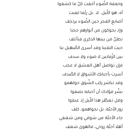
وخفقة الضّوء أخفت كلّ ما كشفوا
آه، هو اللّيل…لا…بل ربّما لعبت
أصابع الفجر حين الضّوء يرتجف
وإذ يحوكون من أنوارهم حجبا
تطلّ من بينها الذكرى فنأتلف
حيث التقينا وقد أسرى الصّهيل بنا
بين الزّمانين لا ضوء ولا سدف
فإن تواصل أهل العشق لا عجب
أسرت بأحبابك الأشواق لا الصّدف
وقد تباشر ركب الشّوق حولهمو
بشّر فؤادك أن أحبابه نصفوا
وقل تعطّر هذا اللّيل إذ عبقوا
زور الأحبّة، بل نجواهمو، كلف
جاء الأحبّة من شوقي ومن شغفي
أهلا أحبّة روحي، فالهوى شغف