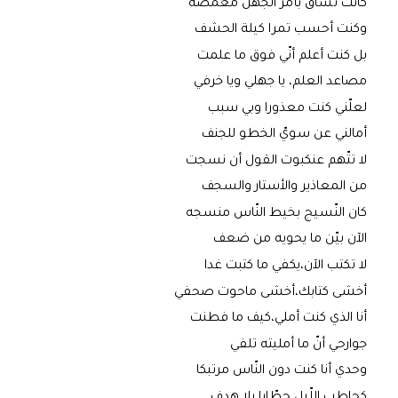
كانت تساق بأمر الجهل مغمضة
وكنت أحسب تمرا كيلة الحشف
بل كنت أعلم أنّي فوق ما علمت
مصاعد العلم، يا جهلي ويا خرفي
لعلّني كنت معذورا وبي سبب
أمالني عن سويّ الخطو للجنف
لا تتّهم عنكبوت القول أن نسجت
من المعاذير والأستار والسجف
كان النّسيج بخيط النّاس منسجه
الآن بيّن ما يحويه من ضعف
لا تكتب الآن،يكفي ما كتبت غدا
أخشى كتابك،أخشى ماحوت صحفي
أنا الذي كنت أملي،كيف ما فطنت
جوارحي أنّ ما أمليته تلفي
وحدي أنا كنت دون النّاس مرتبكا
كحاطب اللّيل حطّابا بلا هدف