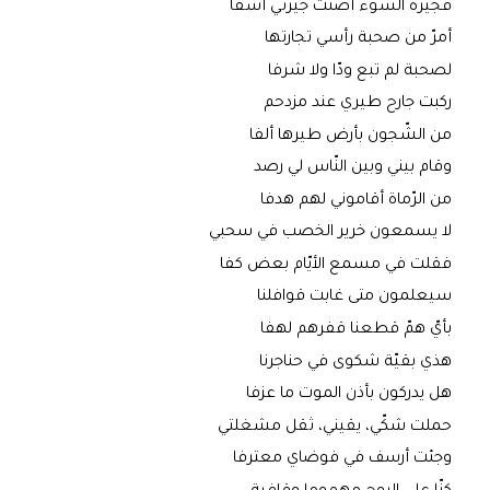
فجيرة السّوء أضنت جيرتي أسفا
أمرّ من صحبة رأسي تجارتها
لصحبة لم تبع ودّا ولا شرفا
ركبت جارح طيري عند مزدحم
من الشّجون بأرض طيرها ألفا
وقام بيني وبين النّاس لي رصد
من الرّماة أقاموني لهم هدفا
لا يسمعون خرير الخصب في سحبي
فقلت في مسمع الأيّام بعض كفا
سيعلمون متى غابت قوافلنا
بأيّ همّ قطعنا قفرهم لهفا
هذي بقيّة شكوى في حناجرنا
هل يدركون بأذن الموت ما عزفا
حملت شكّي، يقيني، ثقل مشغلتي
وجئت أرسف في فوضاي معترفا