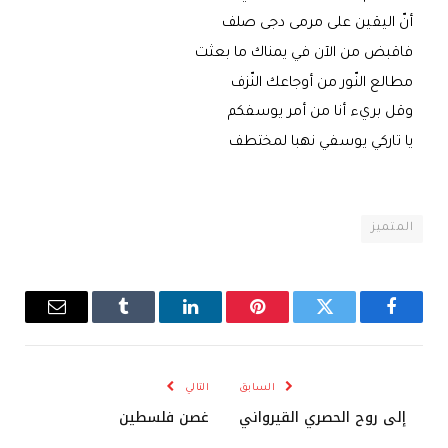
أنّ اليقين على مرمى دجى صلف
فاقبض من الآن في يمناك ما بعثت
مطالع النّور من أوجاعك النّزف
وقل بريء أنا من أمر يوسفكم
يا تاركي يوسفي نهبا لمختطف
المتميز
فيسبوك
تويتر
بينتيريست
لينكدإن
Tumblr
البريد
الإلكترو
السابق
التالي
إلى روح الحصري القيرواني
غصن فلسطين