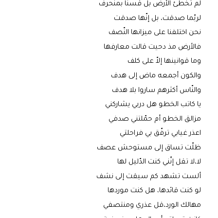
لم تخطئ الأرض بل قسنا بمنحرف
لربّما صدقت، بل إنّها صدقت
نحن اختلفنا على ميزانها النّصف
فالأرض مذ دحيت قالت معارفها
وما قوانينها إلاّ على كلف
والكون أجمعه ماض إلى هدف
والنّاس أكثرهم ساروا بلا هدف
يا كاتب الخطو هل دربي يشاركني
مزالق الخطو أم حمّلتني صدفي
اعذر غيابي ترفّق بي فراحلتي
ظلّت تساق إلى مستوحش عصف
لا،لا تقل إنّني كنت الدّليل لها
ألست تشهد كم سيقت إلى نشف
لو كنت قائدها، هل كنت موردها
مهالك الورد،قل عذري ومنتصفي