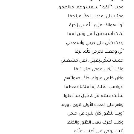
وحين “ألقوا” سعت وهما حبالهمو
وخيّلت لي، مددت الكفّ مرتجفا
لولا هواتف ملء النّفس زاجرة
لكنت أشبه من ألقى ومن لقفا
رددت كفّي على جرحي وأسعدني
أنّي وجعت لجرحي كلّما نزفا
حملت شكّي،يقيني، ثقل مشغلتي
ولذت أركب موجي حائرا تلفا
وكان خلفي ملوك، خلف صولتهم
غواصب الفلك إمّا فلكنا انعطفا
سألت عنهم قرانا، قيل مذ دخلوا
وهم على العادة الأولى هوى ، ووفا
أويت للطّور كان للبرد في حلمي
وكنت أعرف دفء الطّور والكنفا
ثنيت روحي على أعتاب عزّته