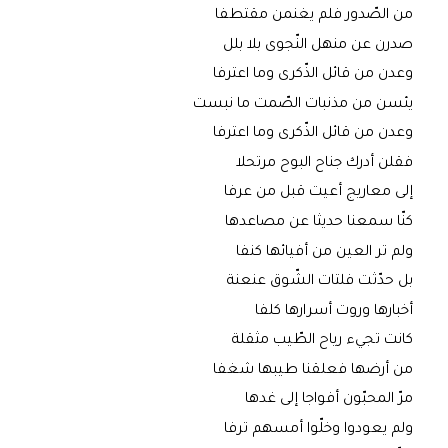
من الصّدور فلم يغنمن مقتطفا
صدرن عن منهل النّجوى بلا بلل
وعدن من قائل الذّكرى وما اعترفا
يئسن من مذنبات الصّمت ما نبست
وعدن من قائل الذّكرى وما اعترفا
فقلن أدرك جناح البوح مرتحلا
إلى معاريج أعيت قبل من عرفا
كنّا سمعنا حديثا عن مصاعدها
ولم تر العين من أفيائها كنفا
بل حدّثت فلتات الشّوق عنعنة
أخبارها وروت أسرارها كلفا
كانت تجيء رياح الطّيب مثقلة
من أرضها فعلقنا طيبها شغفا
مرّ المحبّون أفواجا إلى غدها
ولم يعودوا وخلّوا أمسهم ترفا