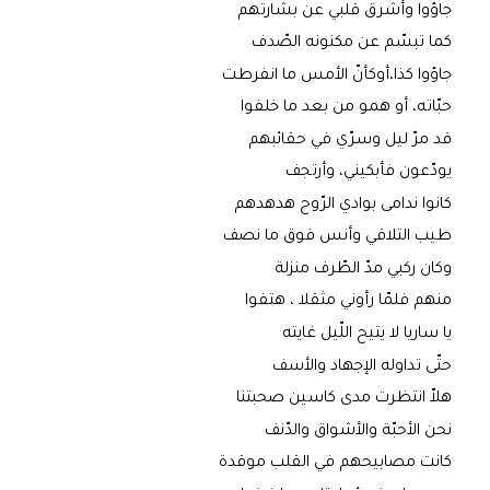
جاؤوا وأشرق قلبي عن بشارتهم
كما تبسّم عن مكنونه الصّدف
جاؤوا كذا،أوكأنّ الأمس ما انفرطت
حبّاته، أو همو من بعد ما خلفوا
قد مرّ ليل وسرّي في حقائبهم
يودّعون فأبكيني، وأرتجف
كانوا ندامى بوادي الرّوح هدهدهم
طيب التلاقي وأنس فوق ما نصف
وكان ركبي مدّ الطّرف منزلة
منهم فلمّا رأوني مثقلا ، هتفوا
يا ساريا لا يتيح اللّيل غايته
حتّى تداوله الإجهاد والأسف
هلاّ انتظرت مدى كاسين صحبتنا
نحن الأحبّة والأشواق والدّنف
كانت مصابيحهم في القلب موقدة