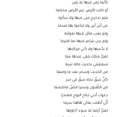
كأنّما زمن فيها بلا زمن
أو كانت الأرض غير الأرض مختلفا
فلم تدحرج متى فيها ولا سألوا
عن أين أين ولا ابتاعوا بها صدفا
ولم يعب قائل فيها بقولته
ولم يدن شاعر فيها بما اقترفا
لا ندّعيها ولا نأتي مراكبها
لعلّ مثلك يلقى عندها نتفا
شغفنني بحديث ماله شبه
من الحديث وسحر بعد ما وصفا
كأنّ شقّ نجاة شقّ في جدر
من الظّنون وسترا فضّ فانكشفا
دعوت أدني جناح البوح معتذرا
أنّي أطلت بقائي هاهنا سرفا
لعلّ أرضا بلا سوء أجاورها