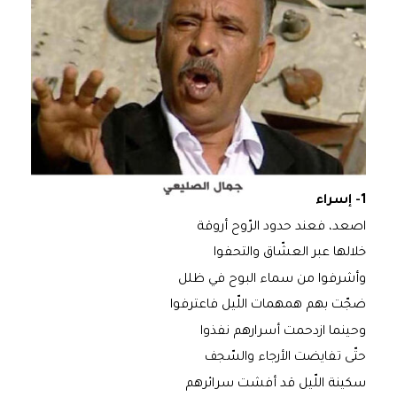
1- إسراء
اصعد، فعند حدود الرّوح أروقة
خلالها عبر العشّاق والتحفوا
وأشرفوا من سماء البوح في ظلل
ضجّت بهم همهمات اللّيل فاعترفوا
وحينما ازدحمت أسرارهم نفذوا
حتّى تفايضت الأرجاء والسّجف
سكينة اللّيل قد أفشت سرائرهم