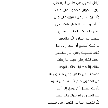
ترجّل الطين عن طيني ليرفعني
براق شكواي محمولا على كتف
وأسرجت نار من نهوى على جبل
أو أسرجت جبلا،يا نار فانكشفي
لعل جانب هذا الطور ينفحني
بنفحة من سلام النّار والكنف
ما كنت أطمع أن يلقى إلى جبل
فقد نسجت بأمن النّار ملتحفي
أنخت ثمّة رحلي حيث ما رحلت
هناك إلاّ مطايا الخائف الوجف
وضعت عن ظهر روحي ما تنوء به
من الحمول فلم تأسف على سرف
وأربك العقل أن نودي إلى أفق
من الموازين لم يدرك ولم يقف
كنّا نقيس بما في الأرض من حسب