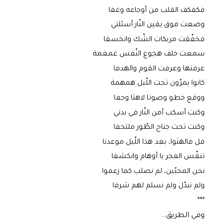
فكفكف القلب من أوجاعه وغفا
وضعت فوق يقين النّار أسئلتي
فخفّقت مربكات الشّك وانخسفا
سمعت خلف هجوع النّفس غمغمة
عرفتها وعرفت القوم والهدفا
كانوا يمرّون تحت اللّيل همهمة
ووقع خطو وصوتا لاهثا وجفا
وكنت أسكب أمن النّار في بدني
وكنت تحت جناح الطّور ملتحفا
قل فالهثوا، بعد هذا اللّيل موعدنا
تنفّس الفجر يا أوهام وانكشفا
نحن المحبّين، لم نصلب كما زعموا
ولم نبدّل ولم نسلم لهم شرفا
***
وفي الطريق…