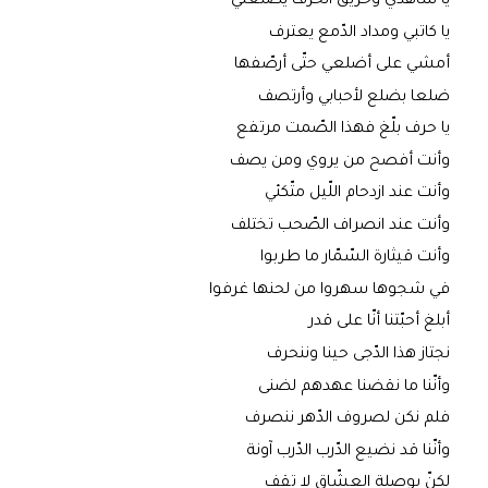
يا شاهدي وحريق الحرف يصنعني
يا كاتبي ومداد الدّمع يعترف
أمشي على أضلعي حتّى أرصّفها
ضلعا بضلع لأحبابي وأرتصف
يا حرف بلّغ فهذا الصّمت مرتفع
وأنت أفصح من يروي ومن يصف
وأنت عند ازدحام اللّيل متّكئي
وأنت عند انصراف الصّحب تختلف
وأنت قيثارة السّمّار ما طربوا
في شجوها سهروا من لحنها غرفوا
أبلغ أحبّتنا أنّا على قدر
نجتاز هذا الدّجى حينا وننحرف
وأنّنا ما نقضنا عهدهم لضنى
فلم نكن لصروف الدّهر ننصرف
وأنّنا قد نضيع الدّرب الدّرب آونة
لكنّ بوصلة العشّاق لا تقف