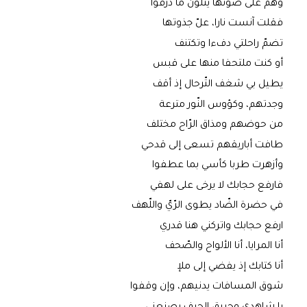
وهم على ضوئها يتلون ما ذرفوا
فقلت آنست نارا، علّ جذوتها
تضمّ راحلتي دفءا وتكتنف
أو كنت ملتحفا منها على قبس
يطيل بي شغف التّرحال إذ أقف
وجدتهم، وكؤوس النّور مترعة
من حوضهم ومذاق الرّاح مختلف
طافت أباريقهم تسعى إلى قدحي
وأزهرت طربا كأسي بما عطفوا
فارفع حجابك لا يرخى على لهفي
في حضرة الضّاد يطوى الرّيّ واللّهف
ارفع حجابك واتركني هنا قدري
أنا المرايا، أنا الألواح والصّحف
أنا كتابك إذ يفضي إلى ملإ
شوق المسافات يدنيهم، وإن وقفوا