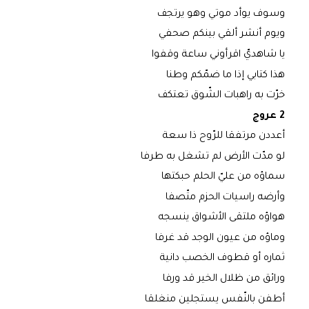
وسوف يوأد موتي وهو يرتجف
ويوم أنشر ألقي بينكم صحفي
يا شاهديّ اقرأوني ساعة وقفوا
هذا كتابي إذا ما ضمّكم وطنا
خرّت به راهبات الشّوق تعتكف
2 عروج
أعددن مرتفقا للرّوح ذا سعة
لو مدّت الأرض لم تشغل به طرفا
سماؤه من عليّ الحلم حبكتها
وأرضه راسيات الحزم متّصفا
هواؤه ملتقى الأشواق ينسجه
وماؤه من عيون الوجد قد غرفا
ثماره أو قطوف الخصب دانية
ورائق من ظلال الخير قد ورفا
أطفن بالنّفس يستجلين منغلقا