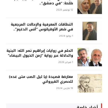
طلحة: “في دمشق”..
12 نوفمبر 2025
النطاقات المعرفية والإحالات المرجعية
في شعر الأوقيانوس “أنس الدغيم”..
1 يوليو 2024
الحلم في روايات إبراهيم نصر الله: البنية
والدلالة عبر رواية “زمن الخيول البيضاء”
1 فبراير 2026
معارضة قصيدة (يا ليل الصب متى غده)
للحصري القيرواني
19 مارس 2024
أخبار خاصة