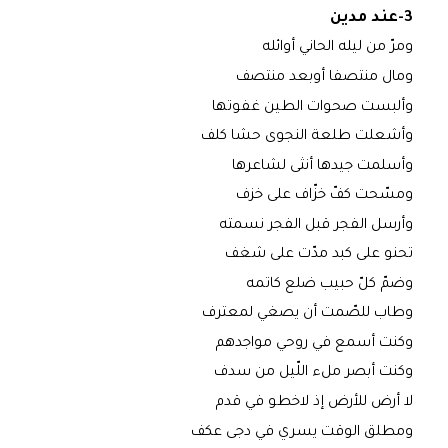
3-عند مدين
ومرّ من ليله الحاني أوائله
ومال منتصفا أوبعد منتصف
وألبست صحوات الطين غفوتها
وأشعلت طلعة النجوى حشا كلف
وأسلمت جيدها أنثى لشاعرها
ومسّحت كفّ خزّاف على خزف
وأرسل الفجر قبل الفجر نسمته
تحنو على كبد مدّت على شغف
وضمّ كلّ حبيب ضلع كاتمه
وطاب للصّمت أن يصغي لمعترف
وكنت أسمع في روحي مواجدهم
وكنت أبصر ملء اللّيل من سدف
لا أرض للأرض إذ لاخطو في قدم
ومطلق الوقت يسري في دجى عكف