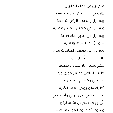
فلم يزل في دماء العابرين بنا
ريّ وفي طيلسان العزّ ما نصف
ولم تزل راسيات الأرض شامخة
ولم يزل في معين النّفس معترف
ولم تزل في هدير الماء أغنية
تتلو الرّبابة بشراها وتعترف
ولم يزل في صهيل العاديات مدى
للإنطلاق وللتّرحال مزدلف
تلكم يميني، بلا سوء يرصّعها
طيب البياض وطهر مورق ورف
إذ نلتقي وهموم النّفس متّصل
أطرافها وبروحي يعقد الطّرف
قبضت كفّي على جرحي وأسعدني
أنّي وجعت لجرحي مثلما نزفوا
وسوف أولد يوم الموت منتصبا