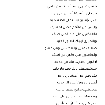
يا شوك دربي لقد أدميت من حلمي
مواطئ الصّبرها أمشي على نزف
غادرت(مدين)يستعلي الطغاة بها
وليس في مائهم فضل لمغترف
بالقابضين على ماء المنى صلف
وبالحيارى ارتباك العاجز العزف
ضعاف مدين والعطشى ومن غفلوا
والقاعدون على حالين من أسف
لا نارفي يدهم،لا ماء في غدهم
مستضعفون بلا جهد ولا كلف
يقودهم زمن أعشى إلى زمن
أعمى إلى زمن أغبى إلى جرف
غادرتهم،وجراري نصف فارغة
ونصفها نصفه أوفى على تلف
غادرتهم ومحكّ الرّيب علّمني