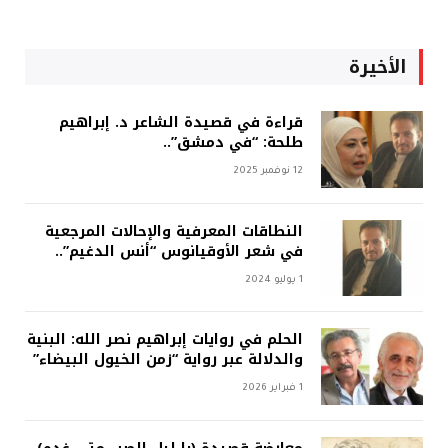
الأخيرة
قراءة في قصيدة الشاعر د. إبراهيم
طلحة: “في دمشق”..
12 نوفمبر 2025
النطاقات المعرفية والإحالات المرجعية
في شعر الأوقيانوس “أنس الدغيم”..
1 يوليو 2024
الحلم في روايات إبراهيم نصر الله: البنية
والدلالة عبر رواية “زمن الخيول البيضاء”
1 فبراير 2026