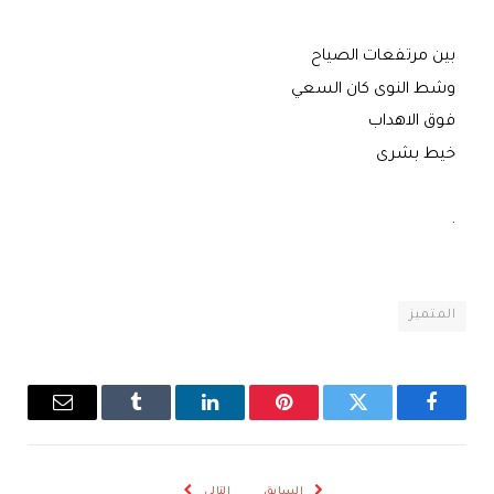
بين مرتفعات الصياح
وشط النوى كان السعي
فوق الاهداب
خيط بشرى
.
المتميز
فيسبوك
تويتر
بينتيريست
لينكدإن
Tumblr
البريد
الإلكترو
السابق
التالي