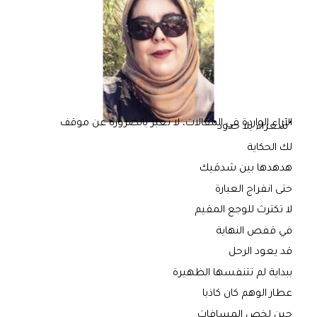
الآراء الواردة في المقالات، لا تعبر بالضرورة عن موقف
“شعراء بلا حدود”
لك الحكاية
هدهدها بين شدقيك
حتى انفراج العبارة
لا تكترث للوجع المقيم
في قفص النهاية
قد يعود الرحل
ببداية لم تتنفسها الظهيرة
عطار الوهم كان كاذبا
حين لخص المسافات