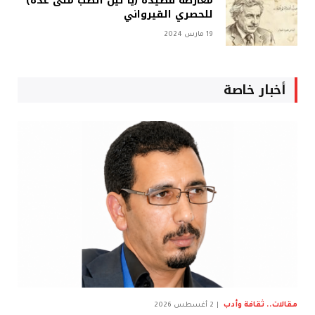
معارضة قصيدة (يا ليل الصب متى غده)
للحصري القيرواني
19 مارس 2024
أخبار خاصة
مقالات.. ثقافة وأدب
2 أغسطس 2026