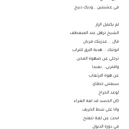
في عشبتين …وديك ذبيح
لم يكتمل الزار
الشيخ ترهل عند المنعطف
قال ….عذريتك قربان
انوثتك ….هدية الارق للتراب
ترجلي عن صهوة المحن
واقتربي….بعيدا
عن هوة الارتعاب
سبقتني خطاي
لوعد الجراح
كان الجسد قد لفه العراء
وانا على شط الخريف
ابحث عن لغة تتفتح
في دورة الذبول