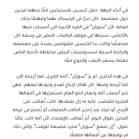
في أثناء النزهة، حمل كيسين بلاستيكيين لافًا يديهما مرتين
حول معصمه. كان حذرًا في الإمساك بهما ومهتمًا بذلك
للغاية، لأن “سوزان” في المرة الأخيرة التي أمسكت فيها
بالأكياس، نسيتها في موقف الباصات. النبض في رسغه كان
منخفضًا وكانت يدا الكيسين ملفوفتين بشدة على معصمه،
والرائحة السيئة لسندويتشات البيض مختلطة بأدخنة الباص
جعلته يشعر بالتعب والجوع معًا.
في هذه الذكرى، لم يرَ “سوزان”، أخته الكبرى، مما أزعجه الآن
كما أزعجه وقتها. كان هناك ارتياح لعدم وجودها معهم، فهي
تثير أعصاب أمه وتعكر الجو العام باستمرارها في أفعالها
المثيرة للغضب. لكنه ما زال يفتقدها. كانت تُعاقب على
الأرجح، أو تترك عند إحدى الخالات الصارمات أو تُحتجز في غرفة
المخزن طوال اليوم، أي تُعاقب بالإقصاء، لأن أمه كانت غالبًا
تقول: “إن صفع “سوزان” مجرد مضيعة للوقت”، ولكن ذلك
لم يوقفها عن أفعالها مطلقًا.