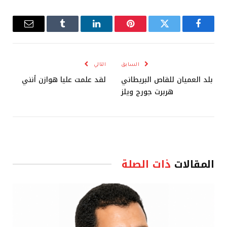
فيسبوك
تويتر
بينتيريست
لينكدإن
Tumblr
البريد
الإلكترو
السابق
التالي
بلد العميان للقاص البريطاني
لقد علمت عليا هوازن أنني
هربرت جورج ويلز
المقالات
ذات الصلة