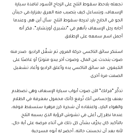
تجعله يلاحظ سقوط الثلج على الزجاج الأسود لنافذة سيارة
الإسعاف، ويتساءل كيف يتصبب منه العرق بغزارة،في حينأن
الجو في الخارج بارد لدرجة سقوط الثلج. سأل أين هم، وعندما
أجابه رجل الإسعاف بأنهم في “تشيري أورتشارد”، فكر أنه
أجمل اسم سمعه على الإطلاق.
استنكر سائق التاكسي حركة المرور، ثم شغَّل الراديو. صدر منه
صوت يتحدث عن المال، وصوت آخر يبدو متوترًا أو غاضبًا على
التليفون. مد سائق التاكسي يده وأغلق الراديو وأعاد تشغيل
الصمت مرة أخرى.
تذكَّر “فرانك” الآن صوت أبواب سيارة الإسعاف وهي تصطدم
بعنف وإحساس أنك تُرفع كأنك محمول بمغرفة في الظلام
والهواء البارد، واعتقاده أن شجرة كرز مزهرة ستسقط فوقه،
عندما نظر إلى أعلى في تشوش الرؤية الذي يسببه الثلج.
بالتأكيد كان يخرِّف بشأن كل ذلك في أثناء مرضه على أية حال،
لأنه بعد أن تحسنت حالته، أحضر له أبوه مسرحية