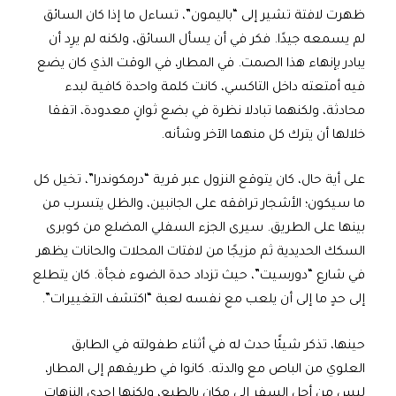
ظهرت لافتة تشير إلى “باليمون”، تساءل ما إذا كان السائق
لم يسمعه جيدًا. فكر في أن يسأل السائق، ولكنه لم يرِد أن
يبادر بإنهاء هذا الصمت. في المطار، في الوقت الذي كان يضع
فيه أمتعته داخل التاكسي، كانت كلمة واحدة كافية لبدء
محادثة، ولكنهما تبادلا نظرة في بضع ثوانٍ معدودة، اتفقا
خلالها أن يترك كل منهما الآخر وشأنه.
على أية حال، كان يتوقع النزول عبر قرية “درمكوندرا”، تخيل كل
ما سيكون؛ الأشجار ترافقه على الجانبين، والظل يتسرب من
بينها على الطريق. سيرى الجزء السفلي المضلع من كوبرى
السكك الحديدية ثم مزيجًا من لافتات المحلات والحانات يظهر
في شارع “دورسيت”، حيث تزداد حدة الضوء فجأة. كان يتطلع
إلى حدٍ ما إلى أن يلعب مع نفسه لعبة “اكتشف التغييرات”.
حينها، تذكر شيئًا حدث له في أثناء طفولته في الطابق
العلوي من الباص مع والدته. كانوا في طريقهم إلى المطار،
ليس من أجل السفر إلى مكان بالطبع، ولكنها إحدى النزهات