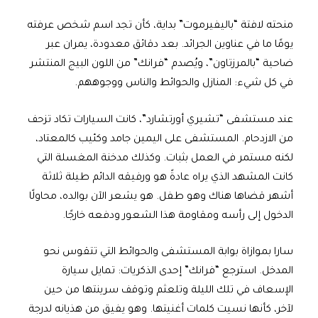
منحته لافتة “باليفيرموت” بداية، كأن تجد اسم شخص عرفته
يومًا ما في عناوين الجرائد. بعد دقائق معدودة، يمران عبر
ضاحية “بالمرزتاون”، ويُصدم “فرانك” من اللون البيج المنتشر
في كل شيء: المنازل والحوائط والناس ووجوههم.
عند مستشفى “تشيري أورتشارد”، كانت السيارات تكاد تزحف
من الازدحام. المستشفى على اليمين جامد وكئيب كالمعتاد،
لكنه مستمر في العمل بثبات. وكذلك مدخنة المغسلة التي
كانت المشهد الذي يراه عادةً هو ورفيقه الدائم طيلة ثلاثة
أشهر قضاها هناك وهو طفل. هو يشعر الآن بوالده، محاولًا
الدخول إلى رأسه ومقاومة هذا الشعور ودفعه خارجًا.
سارا بموازاة بوابة المستشفى والحوائط التي تتقوس نحو
المدخل. استرجع “فرانك” إحدى الذكريات: تمايل سيارة
الإسعاف في تلك الليلة وتلعثم وتوقف سرينتها من حين
لآخر، كأنها نسيت كلمات أغنيتها. وهو يفيق من هذيانه لدرجة