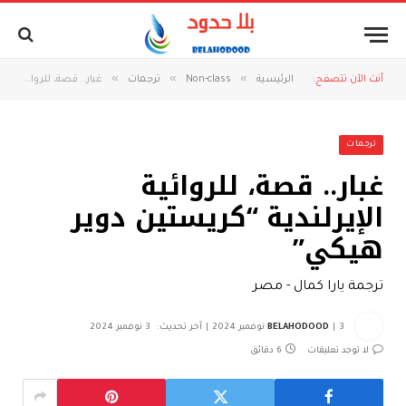
»
»
»
أنت الآن تتصفح:
الرئيسية
Non-class
ترجمات
غبار.. قصة، للروائية الإيرلندية “كريستين دوير هيكي”
ترجمات
غبار.. قصة، للروائية
الإيرلندية “كريستين دوير
هيكي”
ترجمة يارا كمال - مصر
3 نوفمبر 2024
BELAHODOOD
آخر تحديث:
3 نوفمبر 2024
لا توجد تعليقات
6 دقائق