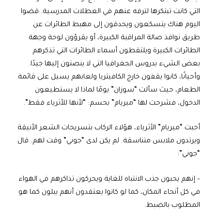
التي كانت تبتكرها لترفه عنهم في العطلات المدرسية. قضوا
اليوم هناك يتسكعون ويحدقون إلى مهبط الطائرات عن
طريق نوافذ صالة المراقبة الكبيرة، أو يقرؤون لوحة وجهة
الطائرات الكبيرة ويلتقطون أسماء الطائرات التي تذكرهم
بعض الشيء بدروس الجغرافيا التي لا ينصتون إليها جيدًا.
وأحيانًا، كانوا يقفون خارج الكافيتريا ولعابهم يسيل على قائمة
الطعام، حيث سألت “سوزان” يومًا لماذا لا يستطيعون
الدخول، فشرحت لها “ميريام” بحسم: “لأنها للأثرياء فقط”.
أحبت “ميريام” الأثرياء، هؤلاء الركاب بتسريحات الشعر الأنيقة
ويرتدون ملابس متناسقة. لم يكن لدى “جوني” وقت لهم. قال
“جوني”:
– إنهم يحبون جذب الانتباه للغاية ويحركون تذاكرهم في الهواء
في كل أنحاء المكان، كما لو كانوا يعتقدون أنهم يبلون كما هو
المطلوب بالضبط.