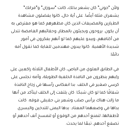
ولأن “جوني” كان يشعر بذلك، كانت “سوزان” و”فرانك”
يشعران مثله أيضًا. على أية حال، كانوا يفضلون مشاهدة
الطيارين والمضيفات الذين كان مظهرهم كما هو مفترض به
أن يكون. يروحون ويجيئون بالمطار، وحقائبهم الغامضة تتدلى
من أكتافهم، ويبدو عليهم كما لو أنهم يفكرون في أمور
شديدة الأهمية. كانوا يبدون مهندمين للغاية كما تقول أمه
دائمًا.
في الطابق العلوي من الباص، كان الأطفال الثلاثة راكعين على
ركبهم ينظرون من النافذة الخلفية الطويلة، وأمه تجلس على
كرسي صغير في الخلف. بدا انعكاس رأسها في زجاج النافذة
شفافًا كما لو كان شبحًا. كان يلتفت إلى الخلف ليتأكد من أنها
ما زالت هناك برأس صلب وشعر بني حقيقي فوقه. كانت
يداها في وضعهما المعتاد: يدها اليمنى للتدخين واليسرى
لأطفالها، لتمنع أحدهم من الوقوع أو لتمسح أنف أحدهم أو
تصفع أحدهم، تبعًا لما يحدث.