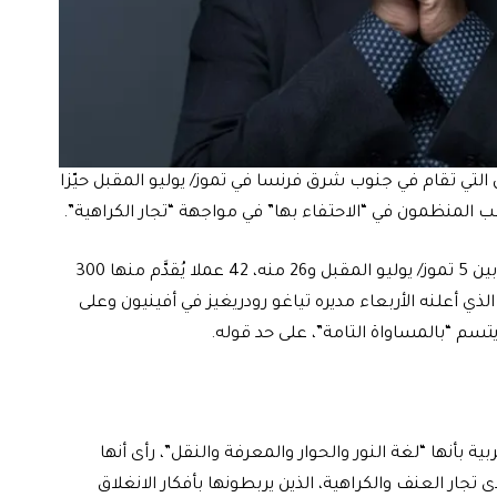
تي تقام في جنوب شرق فرنسا في تموز/ يوليو المقبل حيّزا
غب المنظمون في “الاحتفاء بها” في مواجهة “تجار الكراهية”.
ويتضمن هذا المهرجان المسرحي الدولي الذي يقام ما بين 5 تموز/ يوليو المقبل و26 منه، 42 عملا يُقدَّم منها 300
ة 2025، بحسب برنامجه الذي أعلنه الأربعاء مديره تياغو رودريغيز في أفينيون وعلى
سم “بالمساواة التامة”، على حد قوله.
 بأنها “لغة النور والحوار والمعرفة والنقل”، رأى أنها
تجار العنف والكراهية، الذين يربطونها بأفكار الانغلاق