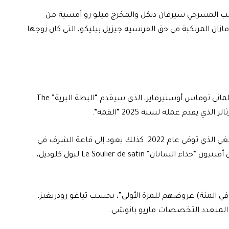
تب المسرحي سيرفان ديكل والمخرج ميلو رو أمسية من
ان المرتكبة في حق الفرنسية جيزيل بيليكو، التي كان زوجها
ومن ضيوف المهرجان مخرجون مسرحيون بارزون كالألماني توماس أوستيرماير، الذي سيقدم “البطة البرية” The
ويعود إلى أفينيون أيضا “المسرح الجذري” لفرنسوا تانغي الذي توفي عام 2022. كذلك يعود إلى قاعة الشرف في
قصر الباباوات العمل المسرحي البارز في تاريخ مهرجان أفينيون “حذاء الساتان” Le Soulier de satin لبول كلوديل،
في الوقت نفسه، “يقدم أكثر من نصف الفنانين (58 في المئة) عروضهم للمرة الأولى”، بحسب تياغو رودريغيز،
ني المتعدد التخصصات ماريو بانوشي.