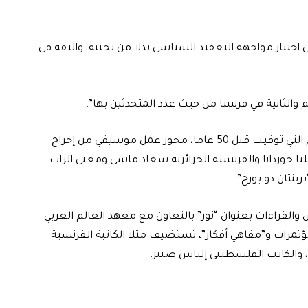
 اختيار مواجهة التعقيد السياسي بدلا من تجنبه، والثقة في
م والثانية في فرنسا من حيث عدد المتحدثين بها”.
وستكون “كوكب الشرق”، المطربة المصرية أم كلثوم التي توفيت قبل 50 عاما، محور عمل موسيقي من إخراج
يليا جوردانا والفرنسية الجزائرية سعاد ماسي ومغني الراب
ينتان دو بورج”.
لقراءات بعنوان “نور” بالتعاون مع معهد العالم العربي
تمرات و”مقاهي أفكار”، تستضيف مثلا الكاتبة الفرنسية
م، والكاتب الفلسطيني إلياس صنبر.