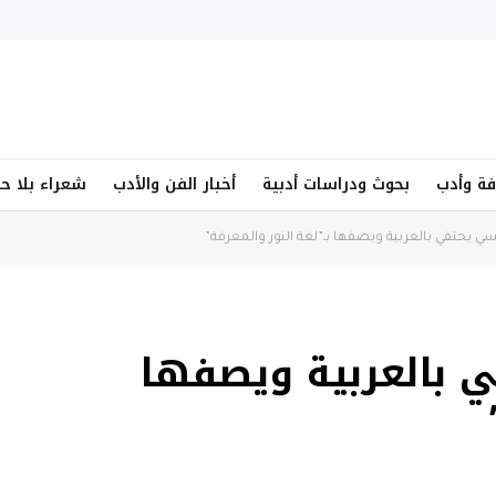
فة وأدب
بحوث ودراسات أدبية
أخبار الفن والأدب
شعراء بلا ح
 يحتفي بالعربية ويصفها بـ”لغة النور والمعرفة”
 بالعربية ويصفها