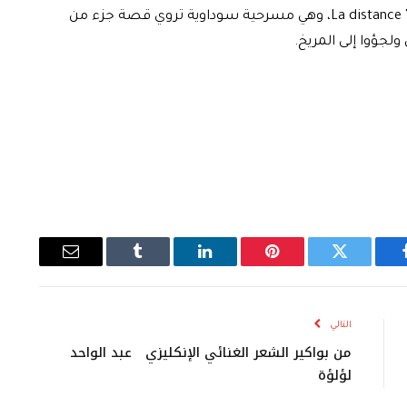
ويقدم مدير المهرجان أحدث أعماله بعنوان “المسافة” La distance، وهي مسرحية سوداوية تروي قصة جزء من
لجؤوا إلى المريخ.
يسبوك
تويتر
بينتيريست
لينكدإن
Tumblr
البريد
الإلكتروني
التالي
من بواكير الشعر الغنائي الإنكليزي عبد الواحد
لؤلؤة