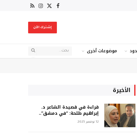
X
فيسبوك
RSS
الانستغرام
(Twitter)
إشترك الآن
دود
موضوعات أخرى
الأخيرة
قراءة في قصيدة الشاعر د.
إبراهيم طلحة: “في دمشق”..
12 نوفمبر 2025