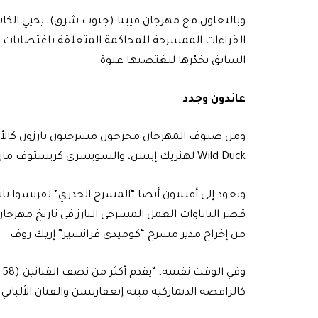
وبالتعاون مع مهرجان فيينا (جنوب شرق)، يحيي الكا
القراءات الممسرحة للمحاكمة المتعلقة باغتصابات ماز
السابق يخدّرها ليغتصبها عنوة.
عائدون وجدد
Wild Duck لهنريك إبسن، والسويسري كريستوف مارثالر الذي يقدم عمله لسنة 2025 “القمة”.
من إخراج مدير مسرح “كوميدي فرانسيز” إريك روف.
و
كالراقصة الدنماركية ميته إنغفارتسن والفنان الألبا