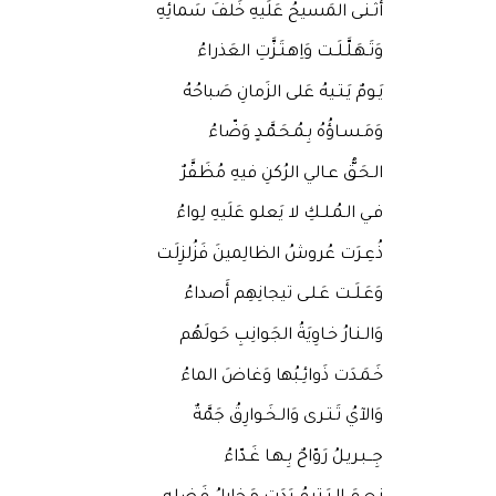
أَثـنـى المَسيحُ عَلَيهِ خَلفَ سَمائِهِ
وَتَـهَـلَّـلَـت وَاِهـتَـزَّتِ العَذراءُ
يَـومٌ يَـتـيهُ عَلى الزَمانِ صَباحُهُ
وَمَـسـاؤُهُ بِـمُـحَـمَّـدٍ وَضّاءُ
الـحَـقُّ عـالي الرُكنِ فيهِ مُظَفَّرٌ
فـي الـمُـلـكِ لا يَعلو عَلَيهِ لِواءُ
ذُعِـرَت عُروشُ الظالِمينَ فَزُلزِلَت
وَعَـلَـت عَـلـى تيجانِهِم أَصداءُ
وَالـنـارُ خـاوِيَةُ الجَوانِبِ حَولَهُم
خَـمَـدَت ذَوائِـبُها وَغاضَ الماءُ
وَالآيُ تَـتـرى وَالـخَـوارِقُ جَمَّةٌ
جِــبـريـلُ رَوّاحٌ بِـهـا غَـدّاءُ