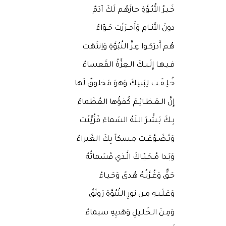
خَـيـرُ الأُبُـوَّةِ حـازَهُـم لَكَ آدَمٌ
دونَ الأَنــامِ وَأَحــرَزَت حَـوّاءُ
هُـم أَدرَكـوا عِـزَّ النُبُوَّةِ وَاِنتَهَت
فـيـهـا إِلَـيـكَ الـعِزَّةُ القَعساءُ
خُـلِـقَـت لِبَيتِكَ وَهوَ مَخلوقٌ لَها
إِنَّ الـعَـظـائِـمَ كُفؤُها العُظَماءُ
بِـكَ بَـشَّـرَ الـلَهُ السَماءَ فَزُيِّنَت
وَتَـضَـوَّعَـت مِـسكاً بِكَ الغَبراءُ
وَبَـدا مُـحَـيّـاكَ الَّـذي قَسَماتُهُ
حَـقٌّ وَغُـرَّتُـهُ هُـدىً وَحَـيـاءُ
وَعَـلَـيـهِ مِـن نورِ النُبُوَّةِ رَونَقٌ
وَمِـنَ الـخَـلـيلِ وَهَديِهِ سيماءُ