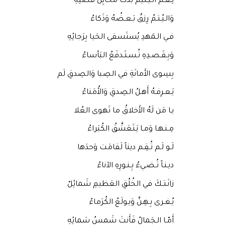
نِـعـمَ الـيَـتيمُ بَدَت مَخايِلُ فَضلِهِ
وَالـيُـتـمُ رِزقٌ بَـعـضُهُ وَذَكاءُ
فـي الـمَهدِ يُستَسقى الحَيا بِرَجائِهِ
وَبِـقَـصـدِهِ تُـسـتَـدفَعُ البَأساءُ
بِسِوى الأَمانَةِ في الصِبا وَالصِدقِ لَم
يَـعـرِفـهُ أَهـلُ الصِدقِ وَالأُمَناءُ
يـا مَن لَهُ الأَخلاقُ ما تَهوى العُلا
مِـنـهـا وَمـا يَـتَعَشَّقُ الكُبَراءُ
لَـو لَـم تُـقِـم ديناً لَقامَت وَحدَها
ديـنـاً تُـضـيءُ بِـنـورِهِ الآناءُ
زانَـتـكَ في الخُلُقِ العَظيمِ شَمائِلٌ
يُـغـرى بِـهِـنَّ وَيـولَعُ الكُرَماءُ
أَمّـا الـجَمالُ فَأَنتَ شَمسُ سَمائِهِ