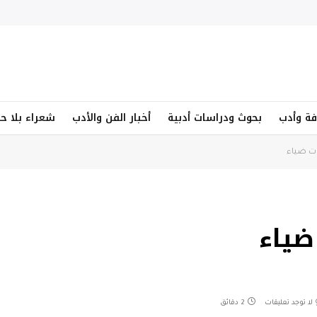
فة وأدب
بحوث ودراسات أدبية
أخبار الفن والأدب
شعراء بلا ح
ات ضياء
ضياء
لا توجد تعليقات
2 دقائق