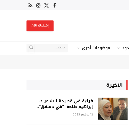
X
فيسبوك
RSS
الانستغرام
(Twitter)
إشترك الآن
دود
موضوعات أخرى
الأخيرة
قراءة في قصيدة الشاعر د.
إبراهيم طلحة: “في دمشق”..
12 نوفمبر 2025