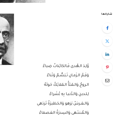
شاركها
وُلِـدَ الـهُـدى فَـالكائِناتُ ضِياءُ
وَفَـمُ الـزَمـانِ تَـبَـسُّـمٌ وَثَناءُ
الـروحُ وَالـمَـلَأُ الـمَلائِكُ حَولَهُ
لِـلـديـنِ وَالـدُنـيـا بِهِ بُشَراءُ
وَالـعَـرشُ يَزهو وَالحَظيرَةُ تَزدَهي
وَالـمُـنـتَـهى وَالسِدرَةُ العَصماءُ