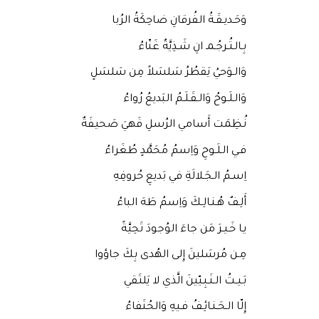
وَحَـديـقَـةُ الفُرقانِ ضاحِكَةُ الرُبا
بِـالـتُـرجُـمـ انِ شَـذِيَّةٌ غَنّاءُ
وَالـوَحيُ يَقطُرُ سَلسَلاً مِن سَلسَلٍ
وَالـلَـوحُ وَالـقَـلَـمُ البَديعُ رُواءُ
نُـظِمَت أَسامي الرُسلِ فَهيَ صَحيفَةٌ
فـي الـلَـوحِ وَاِسمُ مُحَمَّدٍ طُغَراءُ
اِسـمُ الـجَـلالَةِ في بَديعِ حُروفِهِ
أَلِـفٌ هُـنـالِـكَ وَاِسمُ طَهَ الباءُ
يـا خَـيـرَ مَن جاءَ الوُجودَ تَحِيَّةً
مِـن مُرسَلينَ إِلى الهُدى بِكَ جاؤوا
بَـيـتُ الـنَـبِـيّينَ الَّذي لا يَلتَقي
إِلّا الـحَـنـائِـفُ فـيهِ وَالحُنَفاءُ