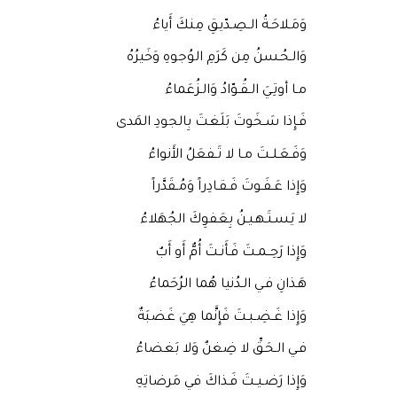
وَمَـلاحَـةُ الـصِـدّيـقِ مِنكَ أَياءُ
وَالـحُـسنُ مِن كَرَمِ الوُجوهِ وَخَيرُهُ
مـا أوتِـيَ الـقُـوّادُ وَالـزُعَماءُ
فَـإِذا سَـخَوتَ بَلَغتَ بِالجودِ المَدى
وَفَـعَـلـتَ مـا لا تَـفعَلُ الأَنواءُ
وَإِذا عَـفَـوتَ فَـقـادِراً وَمُـقَدَّراً
لا يَـسـتَـهـيـنُ بِعَفوِكَ الجُهَلاءُ
وَإِذا رَحِــمـتَ فَـأَنـتَ أُمٌّ أَو أَبٌ
هَـذانِ فـي الـدُنيا هُما الرُحَماءُ
وَإِذا غَـضِـبـتَ فَإِنَّما هِيَ غَضبَةٌ
فـي الـحَـقِّ لا ضِغنٌ وَلا بَغضاءُ
وَإِذا رَضـيـتَ فَـذاكَ في مَرضاتِهِ