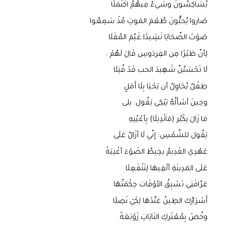
يُشَاكِسُونَ وشَيءٌ فِيهُمُ اكْتَمَلَا
صَاروا يُحبُّونَ طُعْمَ المَوتِ مُذْ سَمِعُوا
صَوْتَ الضّحَايَا نَشِيدًا غَيّمَ المُقَلَا
لِأنّ طَيْرًا مِن الفِردَوسِ قَالَ لَهُمْ :
لَا تَحْسَبُنّ شَهِيدَ الحب قَدْ قُتِلَا
طِفْلٌ يُحَاوِلُ أن يَحْيَا بِلَا أَمَلٍ
وحِينَ أسْأَلُهُ يَبْكِي يَقُول: بلى
مَا زَالَ يكْبُر (مَانْدِيلَا) بِأعْيُنِهِ
يَقُول للشّمْسِ: إنّي لَا أزَالُ عَلَى
عَهْدِي القَدِيمُ يخِيطُ الضَوْءَ أغْنِيَةً
عَلَى المَدِينَةِ ألْقِيهَا لِتَنْفَعِلَا
عَرّافَتِي تَسْبِقُ الأوْقَات حِكْمَتُهَا
أَسْرَارُك الطِينُ عَبِّدْهَا لِكَيْ نَصِلَا
وخُضْ بِمُعْتَركِ النَايَاتِ زَوْبَعَةً