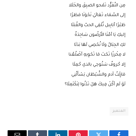
مِن التّفَرُّد تَمْحو الضيِقَ والخَلَلا
إلى السّمَاء تَعَالَيْ نَحْوَنَا مَطَرًا
طَيْرًا أبَابِيل تُلْقِي الحبّ والقُبَلَا
إليكِ يَا أمّنَا الأَرْضُون سَاجِدَةٌ
لكِ الجِبَالُ ولَا نُحْصِي لَهَا بَدَلَا
لا مِخْرزًا تَحْتَ مَا تَحْوِيهِ أضْلُعُنا
إلا حُروفٌ سَتُوحِي بالذي حُمِلَا
مَازِلْتُ آدم والشَّيْطَان يَسْأَلُنِي
لَوْ لَم أكُنْ فِيكَ هَلْ تَدْنُوا لِنَكْتَمِلَا؟
المتميز