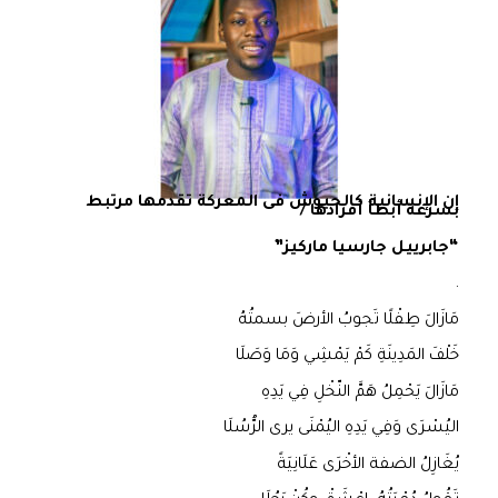
إن الإنسانية كالجيوش فى المعركة تقدمها مرتبط
بسرعة أبطأ أفرادها /
“جابرييل جارسيا ماركيز”
.
مَازَالَ طِفْلًا تَجوبُ الأرضَ بسمتُهُ
خَلْفَ المَدِينَةِ كَمْ يَمْشِي وَمَا وَصَلَا
مَازَالَ يَحْمِلُ هَمَّ النّخْلِ فِي يَدِهِ
اليُسْرَى وَفِي يَدِهِ اليُمْنَى يرى الرُّسُلَا
يُغَازِلُ الضفة الأخْرَى عَلَانِيَةً