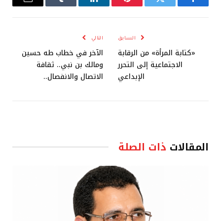
فيسبوك
تويتر
بينتيريست
لينكدإن
Tumblr
البريد
الإلكترو
السابق
التالي
«كتابة المرأة» من الرقابة
الآخر في خطاب طه حسين
الاجتماعية إلى التحرر
ومالك بن نبي.. ثقافة
الإبداعي
الاتصال والانفصال..
المقالات
ذات الصلة