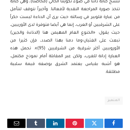
ننسج كتابة ذاتنا في ضوء تكويننا الحالي (مخاضنا)، وهي كتابة
تتخذ صورة المراجعة النقدية لأفعالنا. وأخيراً نتوقف لنتأمل
من عبارة فلوبير في رسالته حيث يرى أن الدناءة ليست حكراً
على الشرقيين أو العرب، إنما هي أيضا متوفرة لدى الأوربيين،
حيث يقول: «الخنوع العام المهيمن هنا (الدناءة والجين)
تبعث على الغثيان-وما دمنا بهذا الصدد، فإن كثيرا من
الأوروبيين أكثر شرقية من الشرقيين (95)». تحمل هذه
العبارة إدانة للغرب، ولكن عبر المقابلة أمام نموذج مكتمل،
هو أشبه بقياس يعتمد الشرق بوصفه قيمة سلبية
مطلقة.
المتميز
فيسبوك
تويتر
بينتيريست
لينكدإن
Tumblr
البريد