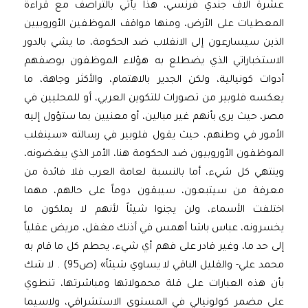
عشرة آلاف جندي فرنسي، هذا يأتي بالتراصف مع قراءة
المعطيات على الأرض، ومنها مواقف الموظفين الأوروبيين
الذين سيسارعون إلى الانقلاب ضد الحكومة، ما يشي بالدور
الاستخباراتي الذي يضطلع به هؤلاء الموظفون بوصفهم
أدوات كونيالية، ولكن الجدير بالاهتمام، والأكثر وجاهة، ما
يعكسه فلوبير من تصورات للتكوين العربي، أو للمحليين في
مصر، حيث يرى بأنهم غير مبالين، أو معنيين بما ستؤول إليه
الأمور في وطنهم، حيث يقول فلوبير في رسالته «سينقلب
الموظفون الأوروبيون ضد الحكومة هنا، الأمر الذي يبغضونه،
وينتهي كل شيء، أما بالنسبة لعامة العرب فلا فائدة من
معرفة من سيتبعون، سيبقون دوماً على حالهم، مهما
اختلفت الأسماء، ولن يجنوا شيئاً لأنهم لا يملكون ما
يخسرونه، عباس باشا أهمس في أذنك مغفل، مريض عقلياً
إلى حد ما، وغير قادر على فهم أي شيء، يحطم كل ما قام به
محمد علي- والقليل الباقي لا يساوي شيئاً» (ص95) . لا شك
بأن هذه العبارات على قلة محمولاتها ومباشرتها، تنطوي
على مضمر كولونيالي في المستوى الاستشراقي، ولاسيما