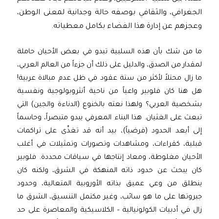
الجغرافي، والثقافي بوصفه حالة وجدانية لمعنى الوطن،
وعجزهم عن إدارة هذا الفضاء بكامل معطياته.
ما من شك بأن هذه السلبية تبدو في بعض الأحيان حاملة
لمقدار من الصدق، والدليل على ذلك أن جزءاً من العالم العربي،
ما زال محتلاً لأكثر من ستة عقود في ظل عدم مبالاة عربية!
هل هنا كان فلوبير واعياً من ناحية أنثروبولوجية ونفسية
بشخصية العربي؟ ولهذا نعته بالخنوع (الدناءة والجين) التي
تبعث على الغثيان. هذا البناء المعرفي يبدو متبصراً، وحاسماً
إلى أبعد الحدود (فرضياً)، بيد أنه قد تغذّى على تراكمات
قبلية، كقراءات، ومشاهدات وتصورات وتمثيلات في أغلب
الأحيان مغلوطة، ومعاد إنتاجها في سياقات محددة. فلوبير
كان يبحث عن حدود ذاته المنهكة في الشرق، ولكنه كان
ينطلق من وعي عميق بذاته الأوروبية المتعالية، وحدود
جبروتها على ما هو سائب، وغير مكتمل التنسيق، الشرق ما
زال في أدبيات الكولونيالية – الكلاسيكية والمعاصرة على حد