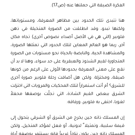
الفكرة الضيقة التي حملتها عنه (ص17).
هنا تتبدى تلك الحدود بين مظاهر المعرفة، ومستوياتها،
ولكنها تبدو، وقد انطلقت من الصورة المتخيلة في ذهن
فلوبير (التي هي في الأصل أصداء نصوص أخرى) تجاه مكان
آخر، ربما هو العالم المعاين لتلك الحدود التي تمثلها الصورة،
والمشاهدة الحية، والنابضة بالحياة نحو مستويات من الصورة
المتجاورة لقيم الشذوذ والعبقرية على حد سواء، وهنا لا بد أن
نقع على معنى المعرفة بحدودها الأولى على الرغم من كونها
ضيقة، ومختزلة. ولكن هل أضافت رحلة فلوبير صورة أخرى
للشرق؟ أم أتت استمراراً لتلك المحكيات والمرويات التي اختزلت
الشرق ببعض القيم الشاذة، التي تجلّت بوصفها محفلاً
لغويا، احتفى به فلوبير، ورفاقه.
إن المسلك ذاته حين يخرج من الشرق أو الشرقي يتحول إلى
قيمة سلبية، وتمثيلا ً لدونية، أو فعل لمؤكد المتخيل، ولكن
المسلك ذاته حين يكون نتاجاً غربياً فإنه يستثمر بوصفه أداة