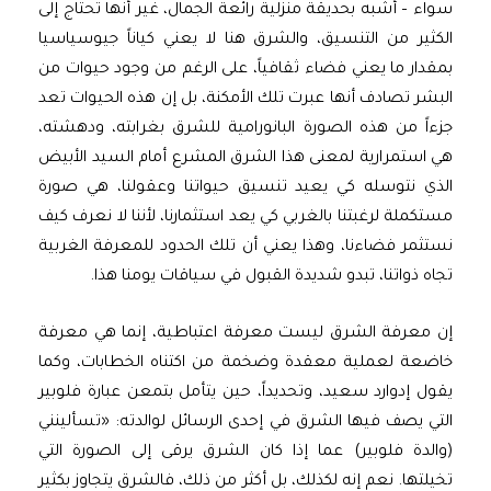
سواء – أشبه بحديقة منزلية رائعة الجمال، غير أنها تحتاج إلى
الكثير من التنسيق، والشرق هنا لا يعني كياناً جيوسياسيا
بمقدار ما يعني فضاء ثقافياً، على الرغم من وجود حيوات من
البشر تصادف أنها عبرت تلك الأمكنة، بل إن هذه الحيوات تعد
جزءاً من هذه الصورة البانورامية للشرق بغرابته، ودهشته،
هي استمرارية لمعنى هذا الشرق المشرع أمام السيد الأبيض
الذي نتوسله كي يعيد تنسيق حيواتنا وعقولنا، هي صورة
مستكملة لرغبتنا بالغربي كي يعد استثمارنا، لأننا لا نعرف كيف
نستثمر فضاءنا، وهذا يعني أن تلك الحدود للمعرفة الغربية
تجاه ذواتنا، تبدو شديدة القبول في سياقات يومنا هذا.
إن معرفة الشرق ليست معرفة اعتباطية، إنما هي معرفة
خاضعة لعملية معقدة وضخمة من اكتناه الخطابات، وكما
يقول إدوارد سعيد، وتحديداً، حين يتأمل بتمعن عبارة فلوبير
التي يصف فيها الشرق في إحدى الرسائل لوالدته: «تسألينني
(والدة فلوبير) عما إذا كان الشرق يرقى إلى الصورة التي
تخيلتها. نعم إنه لكذلك، بل أكثر من ذلك، فالشرق يتجاوز بكثير