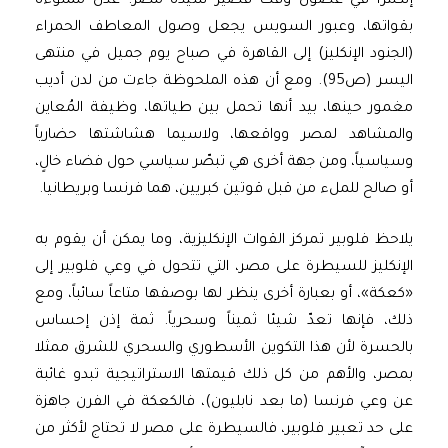
إنكلترا في غضون وقت قصير سيدة مصر. عدن مملوءة
بقواتها، وعبور السويس يجعل وصول المعاطف الحمراء
(الجنود الإنكليز) إلى القاهرة في صباح يوم جميل في منتهى
اليسر (ص95). ومع أن هذه الملحوظة جاءت من لدن أديب
مغمور حينها، بيد أنها تحمل بين طياتها، وظيفة المُعاين
والمشاهد لمصر وواقعها، ولاسيما هشاشتها حضارياً
وسياسياً، ومن جهة أخرى هي تبصّر سياسي حول فضاء خالٍ،
أو صالح للملء من قبل قوتين كبريين، هما فرنسا وبريطانيا.
يلاحظ فلوبير تمركز القوات الإنكليزية، وما يمكن أن يقوم به
الإنكليز للسيطرة على مصر، التي تتحول في وعي فلوبير إلى
«كعكة»، أو بعبارة أخرى ينظر لها بوصفها متاعاً سائباً، ومع
ذلك، فإنها تعدّ شيئا ثميناً وسحرياً. ثمة إذن إحساس
بالحسرة لأن هذا التكوين الأسطوري والسحري للشرق ممثلا
بمصر، والأهم من كل ذلك قيمتها الاستراتيجية تبدو غائبة
عن وعي فرنسا (ما بعد نابليون)، فالكعكة في الفرن جاهزة
على حد تعبير فلوبير، فالسيطرة على مصر لا تحتاج لأكثر من