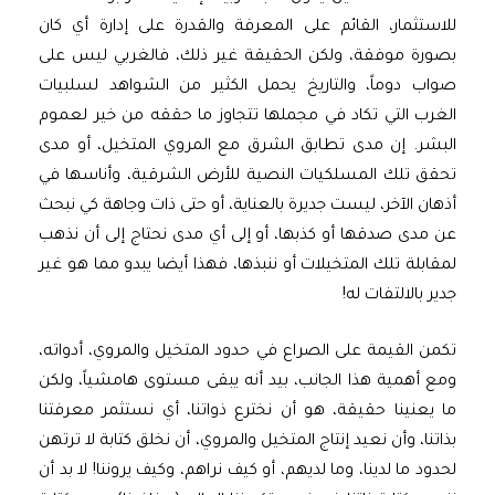
للاستثمار، القائم على المعرفة والقدرة على إدارة أي كان
بصورة موفقة، ولكن الحقيقة غير ذلك، فالغربي ليس على
صواب دوماً، والتاريخ يحمل الكثير من الشواهد لسلبيات
الغرب التي تكاد في مجملها تتجاوز ما حققه من خير لعموم
البشر. إن مدى تطابق الشرق مع المروي المتخيل، أو مدى
تحقق تلك المسلكيات النصية للأرض الشرقية، وأناسها في
أذهان الآخر، ليست جديرة بالعناية، أو حتى ذات وجاهة كي نبحث
عن مدى صدقها أو كذبها، أو إلى أي مدى نحتاج إلى أن نذهب
لمقابلة تلك المتخيلات أو ننبذها، فهذا أيضا يبدو مما هو غير
جدير بالالتفات له!
تكمن القيمة على الصراع في حدود المتخيل والمروي، أدواته،
ومع أهمية هذا الجانب، بيد أنه يبقى مستوى هامشياً، ولكن
ما يعنينا حقيقة، هو أن نخترع ذواتنا، أي نستثمر معرفتنا
بذاتنا، وأن نعيد إنتاج المتخيل والمروي، أن نخلق كتابة لا ترتهن
لحدود ما لدينا، وما لديهم، أو كيف نراهم، وكيف يروننا! لا بد أن