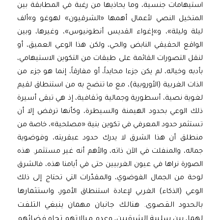
استيهامات جنسية، وما يحاذيها من رغبة في المطابقة بين
المتخيل النصي لأعمال أهمها «الشرقيون» لهوغو و»ألف
ليلة وليلة»، و»إغواء القديس أنطونيوس»، وغيرها، وبين
الواقع الحقيقي النابض والحي، ولكن هذا الوعي العميق، أو
لنقل التصورات القائمة على طبقات من التكوين الاستيهامي،
بأدبه وخياله، لم يكن جزءا محايداً، أو مفارقاً، إنما هو جزء من
الذات الغربية (الأوروبية)، مع ما تنضح به من استنطاق لقيم
لغوية نصية، أسطورية وجمالية وثقافية، إذ هي تبقى أسيرة
ذلك الوعي بحدود الهيمنة والسيطرة، وكأنها ترفض إلا أن
تستثمر حدود المعرفي في تكوين بنية «مصلحية»، خاصة من
منطلق أن هذا الشرق لا يدرك حدود عبقريته، وفوضوية
جماله، والمنفلت في الآن ذاته، والأهم أنه غير مستثمر. هذه
الصورة نراها في عيون الغربيين حتى في أيامنا هذه، فالشرق
لوحة من الجمال الفوضوي، والمقدّرات التي تحتاج إلى ذلك
واستثمارها
الوعي (الذكاء) الغربي لإعادة استنطاق الأمور،
بالحدود القصوى. هنالك جانبان مهمان ينبغي التلفت
لهما، بين سلبية الشرقيين، وعدم مبالاتهم تجاه فضائهم