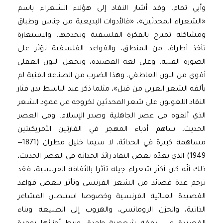
وأبي تمام، وقد أشار النقاد إلى هؤلاء الشعراء باسم
«الشعراء المحدثين»، «فالأدوات البديعية من جناس وطباق
ومشاكلة تمتزج بالفكرة الفلسفية وتخدمها، والاستعارة
تأخذ أطرافا من المنطق، والقواعد الفلسفية تؤثر على
الصورة الفنية، وعلى لغة القصيدة، وتجعل اللون العقلي
أقوى من اللون العاطفي، وهذا الضرب من الصناعة الفنية لم
يألفه الشعر العربي من قبل»، مثلما ذكر عبد الباسط بدر، فثار
النقاد اللغويون على شعر المحدثين لخروجه عن عمود الشعر
الذي ألفوه في عصر الجاهلية وصدر الإسلام. وفي العصر
الحديث، ساهم أدباء المهجر في القارتين الأمريكيتين
مساهمة كبيرة في الحداثة، لا سيما خليل مطران (1871—
1949) الذي يعدّه بعض النقاد رائدَ الحداثة في العصر الحديث،
ذلك أنّه كان أكثر شعراء جيله تأثرا بالثقافة الفرنسية، فقد
ترجم عدة قصائد من الشعر الفرنسي وتأثر ببعض قواعد
القصيدة الغنائية الفرنسية وخصوصا استبطان المشاعر
الذاتية، والحزن الرومانسي، والهروب إلى الطبيعة وبناء