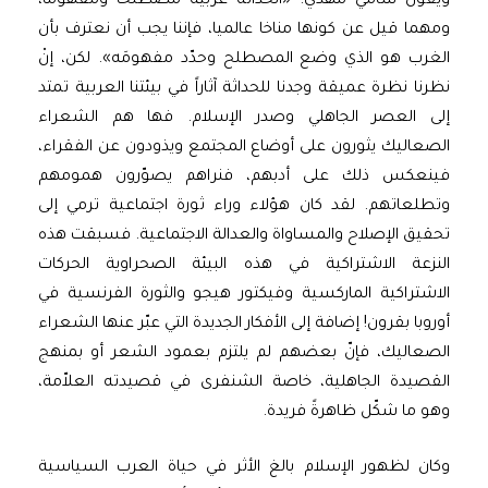
ويقول سامي مهدي: «الحداثة غربية مصطلحا ومفهوما،
ومهما قيل عن كونها مناخا عالميا، فإننا يجب أن نعترف بأن
الغرب هو الذي وضع المصطلح وحدّد مفهومَه». لكن، إنْ
نظرنا نظرة عميقة وجدنا للحداثة آثاراً في بيئتنا العربية تمتد
إلى العصر الجاهلي وصدر الإسلام. فها هم الشعراء
الصعاليك يثورون على أوضاع المجتمع ويذودون عن الفقراء،
فينعكس ذلك على أدبهم، فنراهم يصوّرون همومهم
وتطلعاتهم. لقد كان هؤلاء وراء ثورة اجتماعية ترمي إلى
تحقيق الإصلاح والمساواة والعدالة الاجتماعية. فسبقت هذه
النزعة الاشتراكية في هذه البيئة الصحراوية الحركات
الاشتراكية الماركسية وفيكتور هيجو والثورة الفرنسية في
أوروبا بقرون! إضافة إلى الأفكار الجديدة التي عبّر عنها الشعراء
الصعاليك، فإنّ بعضهم لم يلتزم بعمود الشعر أو بمنهج
القصيدة الجاهلية، خاصة الشنفرى في قصيدته العلاّمة،
وهو ما شكّل ظاهرةً فريدة.
وكان لظهور الإسلام بالغ الأثر في حياة العرب السياسية