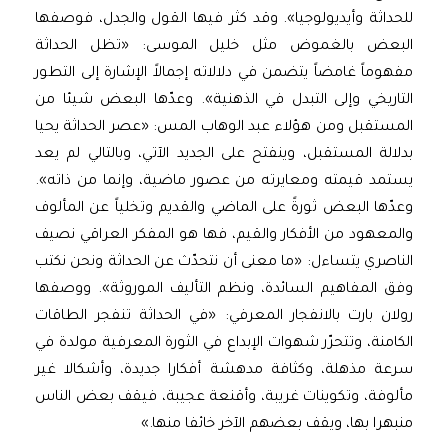
للحداثة وأيديولوجيا». وقد كثر فيها القول والجدل، فوصفها
البعض بالغموض مثل خليل الموسى: «تظل الحداثة
مفهوماً غامضاً يتضمن في دلالاته إجمالاً الإشارة إلى التطور
التاريخي وإلى التبدل في الذهنية». وعدّها البعض شيئا من
المستقبل ومن هؤلاء عبد الوهاب المس: «عصر الحداثة يحيا
بدلالة المستقبل، وينفتح على الجديد الآتي، وبالتالي لم يعد
يستمد قيمته ومعايرته من عصور ماضية، وإنما من ذاته».
وعدّها البعض ثورةً على الماضي والقديم وتخلياً عن المألوف
والمعهود من الأفكار والقيم، فها هو المفكر العراقي نصيف
الناصري يتساءل: «ما معنى أن نتحدّث عن الحداثة ونحن نكتب
وفق المفاهيم السائدة، ونظم التأليف الموروثة». ووصفها
رولان بارت بالانفجار المعرفي: «في الحداثة تنفجر الطاقات
الكامنة، وتتحرّر شهوات الإبداع في الثورة المعرفية مولدة في
سرعة مذهلة، وكثافة مدهشة أفكارا جديدة، وأشكالا غير
مألوفة، وتكوينات غريبة، وأقنعة عجيبة، فيقف بعض الناس
منبهرا بها، ويقف بعضهم الآخر خائفا منها.»