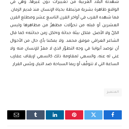
شهدته البلاد الغربية من تغييرات دون غيرها، وهي في
الواقع ظاهرة بشرية مرتبطة بحياة الإنسان منذ قديم الزمان.
فما شهده الغرب في أواخر القرن التاسع عشر ومطلع القرن
العشرين أو قبله من تحوّلات مظهرٌ من مظاهرها وليس
الكلّ ولا الأصل. فلكل بيئة حداثة و»لكل زمن حداثته» كما قال
الشاعر العراقي موفق محمد. ولا يمكننا بأي حال من الأحوال
أن نوصد أبوابنا في وجه التطوّر الذي لا مفرّ للإنسان منه ولا
غنى له عنه، والسعي لمقاومة ذلك كالسعي لإيقاف عقارب
الساعة التي لا تتوقّف أو ربما السباحة ضد التيار، وبئس القرار.
المتميز
فيسبوك
تويتر
بينتيريست
لينكدإن
Tumblr
البريد
الإلكترو