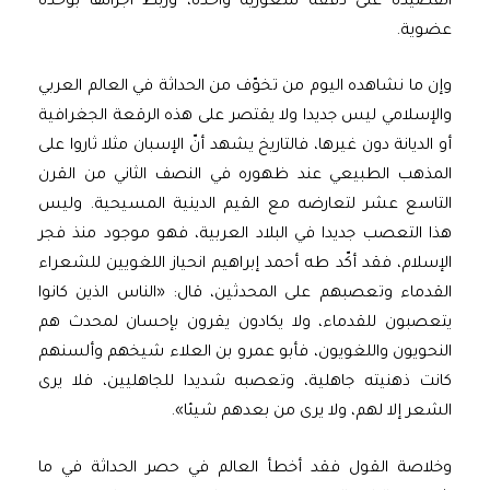
القصيدة على دفقة شعورية واحدة، وربط أجزائها بوحدة
عضوية.
وإن ما نشاهده اليوم من تخوّف من الحداثة في العالم العربي
والإسلامي ليس جديدا ولا يقتصر على هذه الرقعة الجغرافية
أو الديانة دون غيرها، فالتاريخ يشهد أنّ الإسبان مثلا ثاروا على
المذهب الطبيعي عند ظهوره في النصف الثاني من القرن
التاسع عشر لتعارضه مع القيم الدينية المسيحية. وليس
هذا التعصب جديدا في البلاد العربية، فهو موجود منذ فجر
الإسلام، فقد أكّد طه أحمد إبراهيم انحياز اللغويين للشعراء
القدماء وتعصبهم على المحدثين، قال: «الناس الذين كانوا
يتعصبون للقدماء، ولا يكادون يقرون بإحسان لمحدث هم
النحويون واللغويون، فأبو عمرو بن العلاء شيخهم وألسنهم
كانت ذهنيته جاهلية، وتعصبه شديدا للجاهليين، فلا يرى
الشعر إلا لهم، ولا يرى من بعدهم شيئا».
وخلاصة القول فقد أخطأ العالم في حصر الحداثة في ما