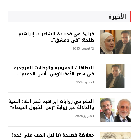
الأخيرة
قراءة في قصيدة الشاعر د. إبراهيم
طلحة: “في دمشق”..
12 نوفمبر 2025
النطاقات المعرفية والإحالات المرجعية
في شعر الأوقيانوس “أنس الدغيم”..
1 يوليو 2024
الحلم في روايات إبراهيم نصر الله: البنية
والدلالة عبر رواية “زمن الخيول البيضاء”
1 فبراير 2026
معارضة قصيدة (يا ليل الصب متى غده)