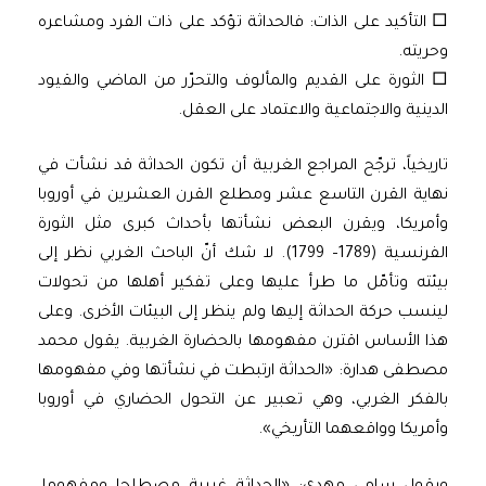
□ التأكيد على الذات: فالحداثة تؤكد على ذات الفرد ومشاعره
وحريته.
□ الثورة على القديم والمألوف والتحرّر من الماضي والقيود
الدينية والاجتماعية والاعتماد على العقل.
تاريخياً، ترجّح المراجع الغربية أن تكون الحداثة قد نشأت في
نهاية القرن التاسع عشر ومطلع القرن العشرين في أوروبا
وأمريكا، ويقرن البعض نشأتها بأحداث كبرى مثل الثورة
الفرنسية (1789– 1799). لا شك أنّ الباحث الغربي نظر إلى
بيئته وتأمّل ما طرأ عليها وعلى تفكير أهلها من تحولات
لينسب حركة الحداثة إليها ولم ينظر إلى البيئات الأخرى. وعلى
هذا الأساس اقترن مفهومها بالحضارة الغربية. يقول محمد
مصطفى هدارة: «الحداثة ارتبطت في نشأتها وفي مفهومها
بالفكر الغربي، وهي تعبير عن التحول الحضاري في أوروبا
وأمريكا وواقعهما التأريخي».