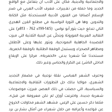
والاجتماعية والدينية، فكان على الأدب أن يتفاعل مع الواقع
الجديد وما حمله من تغييرات، فعرف الأدب العربي في صدر
الإسلام أصنافا من الفنون الأدبية المستحدثة مثل الكتابة
والتدوين. وها هي الثورة النواسية في مطلع القرن الهجري
الثاني تندلع حيث يثور أبو نواس: (145-199ه 762 – 813م) على
التقاليد العربية الموروثة ويتخلّى عن البنية الثلاثية التي ميزت
القصيدة الجاهلية النموذجية، ويثور عليها وعلى الأطلال
ومظاهر الصحراء ويستبدل الوقفة الطللية بالوقفة الخمرية،
مستحدثا فنّا شعريا يدعى «الخمرية»، مركزا على الإيقاع
الداخلي الناشئ عن التكرار والجناس وغير ذلك.
و«عرف الشعر العباسي نقلة نوعية في مضمار التجديد
الشعري، مواكبا بذلك جل التطورات الثقافية والاجتماعية
والسياسية، التي حصلت في ذلك العصر، فبرزت موضوعات
شعرية جديدة، واخترعت أوزان لم تكن معروفة من قبل»،
مثلما ذكر حسين علي الزعبي. فشهد الشعر محاولات الخروج
عن قواعده وأعرافه من خلال شعراء من أمثال بشار بن برد