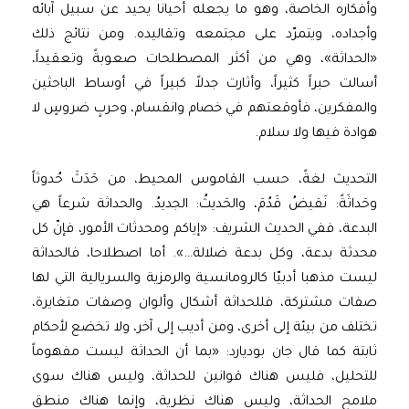
وأفكاره الخاصة، وهو ما يجعله أحيانا يحيد عن سبيل آبائه
وأجداده، ويتمرّد على مجتمعه وتقاليده. ومن نتائج ذلك
«الحداثة»، وهي من أكثر المصطلحات صعوبةً وتعقيداً،
أسالت حبراً كثيراً، وأثارت جدلاً كبيراً في أوساط الباحثين
والمفكرين، فأوقعتهم في خصام وانقسام، وحربٍ ضروسٍ لا
هوادة فيها ولا سلام.
التحديث لغةً، حسب القاموس المحيط، من حَدَثَ حُدوثاً
وحَداثَةً: نَقيضُ قَدُمَ، والحَديثُ: الجديدُ. والحداثة شرعاً هي
البدعة، ففي الحديث الشريف: «إياكم ومحدثات الأمور، فإنّ كل
محدثة بدعة، وكل بدعة ضلالة…». أما اصطلاحا، فالحداثة
ليست مذهبا أدبيّا كالرومانسية والرمزية والسريالية التي لها
صفات مشتركة، فللحداثة أشكال وألوان وصفات متغايرة،
تختلف من بيئة إلى أخرى، ومن أديب إلى آخر، ولا تخضع لأحكام
ثابتة كما قال جان بوديارد: «بما أن الحداثة ليست مفهوماً
للتحليل، فليس هناك قوانين للحداثة، وليس هناك سوى
ملامح الحداثة، وليس هناك نظرية، وإنما هناك منطق