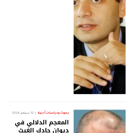
بحوث ودراسات أدبية
12 سبتمبر 2024
المعجم الدلالي في
ديوان جادك الغيث