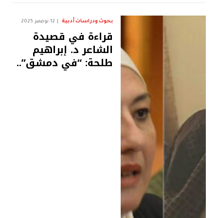
بحوث ودراسات أدبية
12 نوفمبر 2025
قراءة في قصيدة
الشاعر د. إبراهيم
طلحة: “في دمشق”..