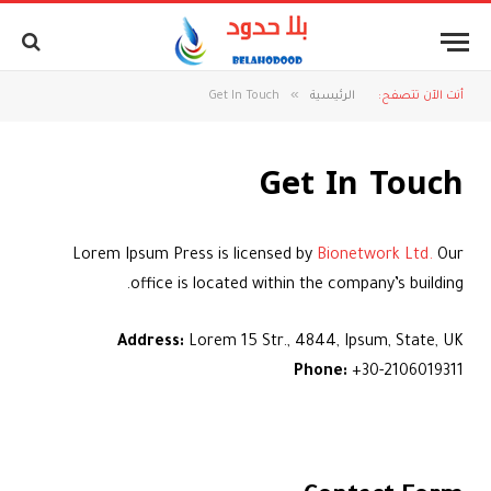
»
أنت الآن تتصفح:
الرئيسية
Get In Touch
Get In Touch
Lorem Ipsum Press is licensed by
Bionetwork Ltd.
Our
office is located within the company’s building.
Address:
Lorem 15 Str., 4844, Ipsum, State, UK
Phone:
+30-2106019311