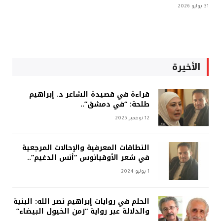
31 يوليو 2026
الأخيرة
قراءة في قصيدة الشاعر د. إبراهيم
طلحة: “في دمشق”..
12 نوفمبر 2025
النطاقات المعرفية والإحالات المرجعية
في شعر الأوقيانوس “أنس الدغيم”..
1 يوليو 2024
الحلم في روايات إبراهيم نصر الله: البنية
والدلالة عبر رواية “زمن الخيول البيضاء”