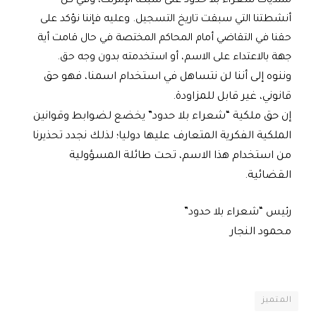
منتديات شعراء بلا حدود على شبكة الإنترنت، وفي كل
أنشطتنا التي سبقت تاريخ التسجيل. وعليه فإننا نؤكد على
حقنا في التقاضي أمام المحاكم المختصة في حال قامت أية
جهة بالاعتداء على الاسم، أو استخدمته بدون وجه حق.
وننوه إلى أننا لن نتساهل في استخدام اسمنا، فهو حق
قانوني، غير قابل للمزاودة.
إن حق ملكية “شعراء بلا حدود” يخضع لضوابط وقوانين
الملكية الفكرية المتعارف عليها دوليا؛ لذلك نجدد تحذيرنا
من استخدام هذا الاسم، تحت طائلة المسؤولية
القضائية.
رئيس “شعراء بلا حدود”
محمود النجار
المتميز