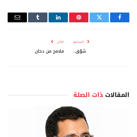
فيسبوك
تويتر
بينتيريست
لينكدإن
Tumblr
البريد
الإلكترو
السابق
التالي
شَوْق..
ملامح من دخان
المقالات
ذات الصلة