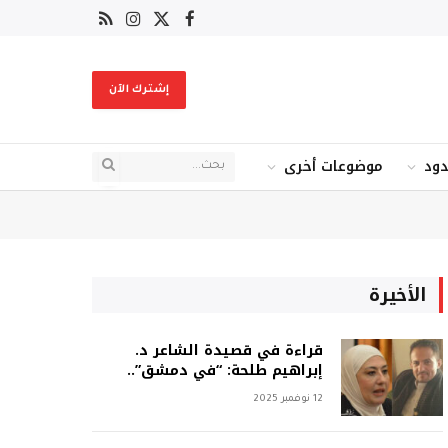
X
فيسبوك
RSS
الانستغرام
(Twitter)
إشترك الآن
دود
موضوعات أخرى
الأخيرة
قراءة في قصيدة الشاعر د.
إبراهيم طلحة: “في دمشق”..
12 نوفمبر 2025