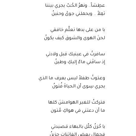
عطِشاً.. ونهرُ الحُبّ يجري بيننا
ثمِلاً .. ويحملني جوىً وحنينُ
يا من على يدها تعلَّم خافقي
لحنَ الهوى والشوق كيف يكونُ
سافرتُ في عينيك قبل ولادتي
إذ ساقَني ماءٌ إليكِ وطينُ
وعدَوتُ طفلاً ليس يعرف ما الذي
يجري سِوى أن الحياةَ فُتونُ
فتركتُ للغير الهوامشَ كلها
ما أن دعتني في هواكِ مُتون
يا حُزنُ كلّل بالبهاء قصيدتي
فجمال بعض الفاتنات حزينُ