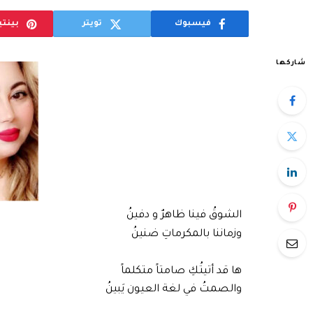
فيسبوك
تويتر
بينت
شاركها
الشوقُ فينا ظاهرٌ و دفينُ
وزماننا بالمكرماتِ ضنينُ
ها قد أتيتُكِ صامتاً متكلماً
والصمتُ في لغة العيون يَبينُ