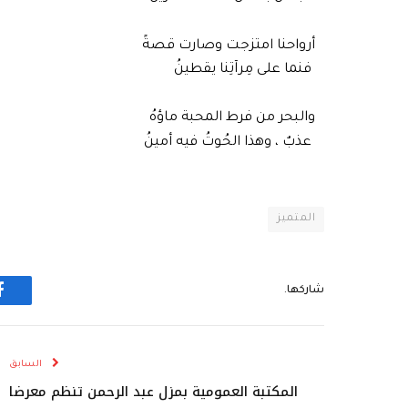
أرواحنا امتزجت وصارت قصةً
فنما على مِرآتِنا يقطينُ
والبحر من فرط المحبة ماؤهُ
عذبٌ ، وهذا الحُوتُ فيه أمينُ
المتميز
شاركها.
ف
السابق
المكتبة العمومية بمزل عبد الرحمن تنظم معرضا