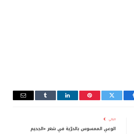
يسبوك
تويتر
بينتيريست
لينكدإن
Tumblr
البريد
الإلكتروني
التالي
الوعي الممسوس بالحرّية في شعر «الجحيم