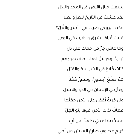
سبقتَ جبالَ الأرض في المجد والبذلِ
لقد عشتَ في التاريخ للعز والعلا
فكيف بروحي صرتَ في الأسر والغُلّ؟
غلبتَ غُزاة الشرق والغرب في الوغى
وما عاش جارٌ في حماك على ذلّ
توارتْ وحوشُ الغاب خلف جلودِهم
ذئابُ فَلاةٍ في الشراسة والقتل
همُ صنْعُ “بلفورٍ”، وبلفورُ سُبَّةٌ
وعارُ بني الإنسان في الدمِ والنسل
ولي قريةٌ أغفى على الأمن جفنُها
فعاثَ بذاكَ الأمنِ فيها بنو الغِلّ
فتحتُ بها عينيَّ طفلاً على أبٍ
كريمٍ عطوفٍ صارعَ العيشَ من أجلي