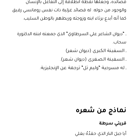
قصائده، وجعلها نقطة انطلاقة إلى التفاعل بالإنسان
والوجود من حوله. له قصائد غزلية ذات نفس رومانسي رقيق
كما أنه أبدع برثاء ابنه وزوجته وربطهم بالوطن السليب.
ـ “ديوان الشاعر علي السرطاوي” الذي جمعته ابنته الدكتورة
سحاب.
ـ السفينة الكبرى (ديوان شعر)
ـ السفينة الصغرى (ديوان شعر).
ـ له مسرحية “وليم تل” ترجمة عن الإنجليزية.
نماذج من شعره
قريتي سرطة
أيا جبلَ النار الذي حقدُهُ يغلي