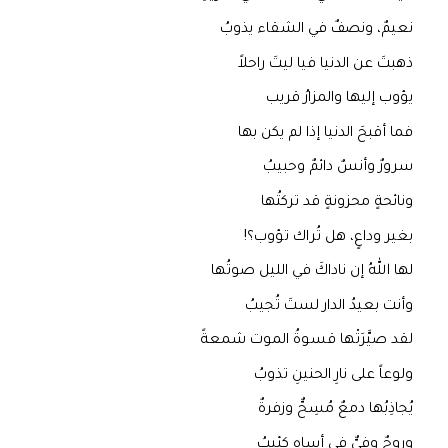
نعيمٌ، ونصفٌ في الشقاء يذوبُ
ذهبتَ عن الدنيا فيا ليتَ راحلاً
يؤوب إليها والمزارُ قريب
فما أقبحَ الدنيا إذا لم يكن بها
سرورٌ وأنسٌ دائمٌ وحبيبُ
ونائحةٍ محزونةٍ قد تركتُها
بغير وداعٍ، هل تُراك تؤوب؟!
لها اللهُ إن ناداكَ في الليل صوتُها
وأنت بعيدُ الدار لستَ تُجيبُ
لقد صيَّرَتْها قسوةُ الموت شمعةً
ولوعاً على نارِ الحنينِ تذوبُ
يُجاذِبُها دمعٌ مُسِحٌّ وزفرةٌ
وروحٌ وفيٌّ في أساه كئيبُ