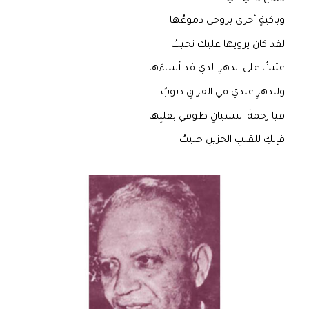
وباكيةٍ أخرى بروحي دموعُها
لقد كان يرويها عليك نحيبُ
عتبتُ على الدهرِ الذي قد أساءَها
وللدهرِ عندي في الفراقِ ذنوبُ
فيا رحمةَ النسيانِ طوفي بقلبِها
فإنكِ للقلبِ الحزينِ حبيبُ