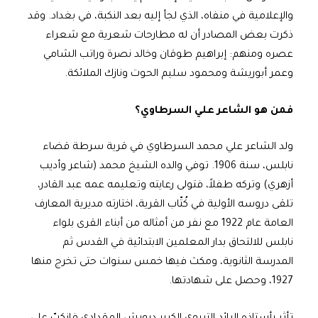
والإعلامية في منفاه، الذي لجأ إليه بعد النكبة، في بغداد. وقد
ذكرت بعض المصادر أن له مطارحات شعرية مع شعراء
عصره ومنهم: إبراهيم طوقان وخالد نصرة وراتب الشامي
وعمر أبوريشة ومحمود سليم الحوت ونازك الملائكة.
فمن هو الشاعر علي السرطاوي؟
ولد الشاعر علي محمد السرطاوي في قرية سرطة قضاء
نابلس، سنة 1906. توفي والده الشيخ محمد (شاعر وأديب
أزهري) وتركه طفلاً، فتولى رعايته وتعليمه عمه عبد القادر،
تلقى دروسه الأولية في كُتّاب القرية، اختارته مديرية المعارف
العامة عام 1922 مع نفر من أمثاله من أبناء القرى بلواء
نابلس للالتحاق بدار المعلمين الابتدائية في القدس ثم
المدرسة الثانوية، ومكث فيها خمس سنوات حتى تخرج منها
1927، وحصل على شهادتها.