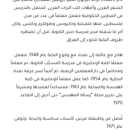
تأثر بأستاذه الرائد التربوي الكبير درويش المقدادي فانكبّ على
الشعر العربي وأمهات كتب التراث العربي. اشتغل بالتدريس
في المدارس الحكومية فعمل معلماً في عدد من مدن
فلسطين، منها قلقيلية وخانيونس وطولكرم ونابلس، وكان
آخر ما شغله مدير مدرسة جنين الثانوية، قبل أن تضطره
ظروف النكبة للجوء إلى العراق.
هاجر مع عائلته إلى بغداد مع وقوع النكبة عام 1948، فعمل
معلمًا للغة الإنجليزية في مدرسة المسيّب الثانوية، ثم معلماً
ومحاضراً في دار المعلمين الريفية، ثم أميناً لسر غرفة بغداد
التجارية عام 1954، كما عمل معلماً للإنجليزية في كلية
الهندسة والصناعة عام 1963، فمساعداً لعميدها ومشرفاً
على تحرير مجلة “رسالة المهندس” حتى أحيل إلى التقاعد
1970.
فُصل من وظيفته مرتين، لأسباب سياسية وكيدية. وتوفي
عام 1971.