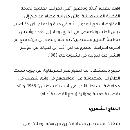
اهتم بتعليم أبنائه وتحقيق أعلى المراتب العلمية لخدمة
القضية الفلسطينية، ولئن كان ابنه عصام قد جنح إلى
المفاوضات مع العدو، إلا أنه في حياة والده لم يكن كذلك، بل
درس الطب وتخصص في الخارج، وعاد إلى بغداد وأسس
تنظيماً “لتحرير فلسطين”، ثم حلّه وانضم إلى حركة فتح ثم
انحرف انحرافته المعروفة التي أدّت إلى اغتياله في مؤتمر
الاشتراكية الدولية في لشبونة عام 1983.
فُجع باستشهاد ابنه الطيار عمر السرطاوي في جوية شنتها
الطائرات الصهيونية على مواقعهم في وادي شعيب في
محافظة السلط بالأردن في 4 آب (أغسطس) 1968. ورثاه
بقصيدة جميلة ومؤثرة (راجع القصيدة أدناه).
الإنتاج الشعري:
شغلت فلسطين مساحة كبرى من همّه، وغلبت على