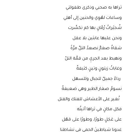
ثراها به صحبي وذكرى طفولتي
وساعات لهْوِي والحنين إلى أهلي
شُجيْراتُ رُمّانٍ بها كم تكسَّرت
ونحن عليها عابثين بلا عقل
شقاةٌ صغارٌ نصعدُ التلَّ مرَّةً
ونهبط بعد الجريِ من قمَّة التلّ
وغاباتُ زيتونٍ وتينٍ كثيفةٌ
رداءٌ جميلٌ للجبال وللسهل
نسومُ صغار الطير وهي ضعيفةٌ
نُغير على الأعشاش للفتك والقتل
فكل مكانٍ في ثراها أتيتُه
على عَجَلٍ طورًا، وطورًا على مَهْل
غدونا شياطينَ الحمى في نشاطنا