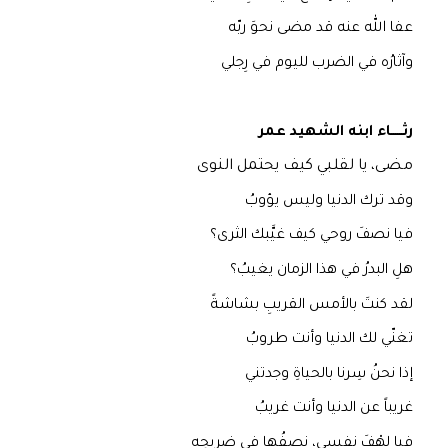
عفا الله عنه قد مضى نحوَ ربّه
وآثارُه في الضرب لليوم في رِجلي
رثــــــاء ابنه الشهيد عمر
مضى، يا لقلبي كيف يحتمل النوى
وقد ترك الدنيا وليس يؤوبُ
فيا نصفَ روحي كيف غيَّبك الثرى؟
هلِ البدرُ في هذا الزمان يغيبُ؟
لقد كنتَ بالأمس القريبِ بشاشةً
تغنّي لك الدنيا وأنت طروبُ
إذا نحنُ سِرنا بالحياةِ وجدتني
غريباً عن الدنيا وأنت غريبُ
فيا لهْفَ نفسي، نصفُها في ضريحِه