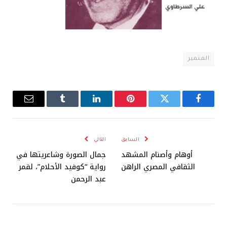
المتميز
فيسبوك
تويتر
بينتيريست
لينكدإن
Tumblr
البريد
الإلكترو
السابق
التالي
أوهام وأصنام المشهد
جمال الصورة وشاعريتها في
الثقافي المصري الراهن
رواية “كوفيد الأحلام”، لقمر
عبد الرحمن