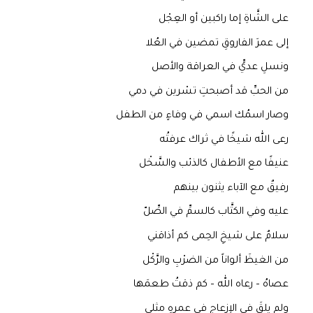
على الشَّاةِ إما راكبين أو العِجْل
إلى عمرَ الفاروقِ تمضين في العُلا
ونسلِ عديٍّ في العراقة والأصل
من الحبِّ قد أصبحتِ تسْرين في دمي
وصار اسمُك اسمي في وفاءٍ من الطفل
رعى الله شيخًا في ثراك عرفتُه
عنيفًا مع الأطفال كالذئب والسَّخْل
رفيقٌ مع الآباء يثنون بينهم
عليه وفي الكتَّاب كالسمِّ في الصِّلّ
سلامٌ على شيخِ الحِمى كم أذاقني
من الغيظَ ألواناً من الضرْبِ والرَّكْل
عصاهُ – رعاه الله – كم ذقتُ طعمَها
ولم يلقَ في الإزعاج في عمرِهِ مثلي