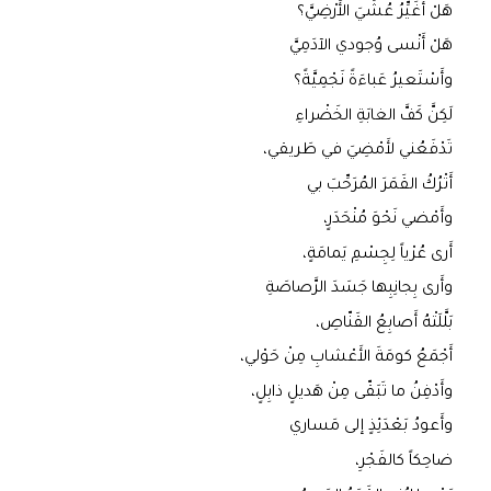
هَلْ أُغَيِّرُ عُشِّيَ الأَرْضِيَّ؟
هَلْ أَنْسى وُجودي الآدَمِيَّ
وأَسْتَعيرُ عَباءَةً نَجْمِيَّةً؟
لَكِنَّ كَفَّ الغابَةِ الخَضْراءِ
تَدْفَعُني لأَمْضِيَ في طَريقي،
أَتْرُكُ القَمَرَ المُرَحِّبَ بي
وأَمْضي نَحْوَ مُنْحَدَرٍ،
أَرى عُرْياً لِجِسْمِ يَمامَةٍ،
وأَرى بِجانِبِها جَسَدَ الرَّصاصَةِ
بَلَّلَتْهُ أَصابِعُ القَنّاصِ،
أَجْمَعُ كومَةَ الأَعْشابِ مِنْ حَوْلي،
وأَدْفِنُ ما تَبَقّى مِنْ هَديلٍ ذابِلٍ،
وأَعودُ بَعْدَئِذٍ إلى مَساري
ضاحِكاً كالفَجْرِ،