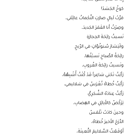
كوخُ الجَسَدْ!
مَرَّتْ لَيالٍ صارَتِ النَّجْماتُ عائِلَتي،
وصِرْتُ أَنا القَمَرَ الجَديدَ،
نَسيتُ رائِحَةَ الحِجارَةِ
وانْتِشارَ سُنونُوّاتٍ في الرّيحِ.
رائِحَةُ الصَّباحِ نَسيْتُها،
ونَسيتُ رائِحَةَ الغُروبِ،
رَأَيْتُ تَحْتي شاعِراً قَدْ كُنْتُ أُشْبِهُهُ،
رَأَيْتُ خُطاهُ تُغْرَسُ في سَلاليمي،
رَأَيْتُ عِنادَهُ الشَّجَرِيَّ
يَرْكُضُ كالأَيائِلِ في الهِضابِ،
وحينَ كادَتْ تَلْمَسُ
الدَّرَجَ الأَخيرَ خُطاهُ،
أَوْقَعْتُ السَّلاليمَ اللَّعينَةَ،