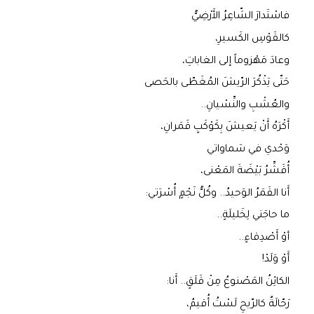
فاسْتَدارَ الشّاعِرُ الأَرْضِيُّ
كالقَوْسِ الكَسيرِ،
وعادَ مَهْزوماً إلى الغاباتِ،
حَتّى يَذْكُرَ الرّيشَ المُغَطّى بالحَصى
والعُشْبِ والنِّسْيانِ..
أَكْرَهُ أَنْ يَعيشَ بِكَوْكَبٍ قَمَرانِ،
وَحْدي في سَماواتي
أُقَشِّرُ بَيْضَةَ المَعْنى،
أَنا القَمَرُ الوَحيدُ.. وكُلُّ نَجْمٍ أُسْرَتي:
ما حاجَتي لِخَليلَةٍ..
أوْ أَصْدِقاءٍ..
أَوْ وَلَدْ!
الكائِنُ المَصْنوعُ مِنْ قَلَقٍ.. أَنا:
رَحّالَةٌ كالرّيحِ لَسْتُ أُقيمُ،