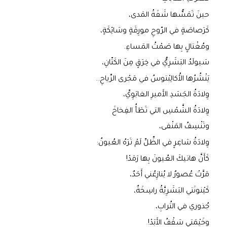
حينَ تَمَسُّها شَفَةُ المَدى،
كَرَصاصَةٍ في الرّوحِ مورِقَةٍ وشائِكَةٍ،
ومُغْتالٍ بِها صَمْتُ المَساءِ.
سَيولَدُ البَشَرِيُّ في خِرَقٍ مِنَ الكَتّانِ،
يَنْشُرُها الأُكالِبْتوسُ في مَجْرى الرِّياحِ..
وِلادَةُ الجَسَدِ الأَميرِ الغابَوِيِّ،
وِلادَةُ الشَّمْسِ التي تَطَأُ الفِخاخَ
وتَنْسِفُ المَنْفى،
وِلادَةُ شاعِرٍ في الظِّلِّ لَمْ تَرَهُ العُيونُ:
كَأَنَّ هاتيكَ العُيونَ بِها رَمَدْ!
مَرَّتْ عُصورٌ لا يُنازِعُني أَحَدٌ،
كَيْنونَتي البَشَرِيَّةُ راسِخَةٌ،
جُذوري في التُرابِ،
وخَيْمَتي سَقْفُ الأَبَدْ!