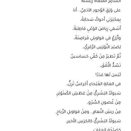
الشّاعِرُ المُلْقاةُ ريشَتُهُ
على وَرَقِ الوُجودِ الآدَمِيِّ.. أَنا:
بِمِحْبَرَتي أَحوكُ سَحابَةً،
أَسْقي رِياضَ الوَعْيِ قاطِبَةً،
وأَزْرَعُ في مَواويلي قَراصِنَةً،
لِصَيْدِ النَّوْرَسِ الرَّمْزِيِّ،
ثُمَّ تَطيرُ مِنْ كَفّي حَساسينٌ
تَسُدُّ الأُفْقَ،
لَيْسَ لَها عَدَدُ!
في الغابَةِ الفَيْحاءِ أَجْراسٌ تَرِنُّ،
سَيولَدُ البَشَرِيُّ مِنْ عَطَشِ الصَّنَوْبَرِ،
مِنْ غُصونِ السَّرْوِ،
مِنْ ريشِ النَّعامِ.. ومِنْ مَواويلِ الرِّياحِ.
سَيولَدُ البَشَرِيُّ كالجَرَسِ الأَخيرِ،
كصَرْخَةِ الغاباتِ