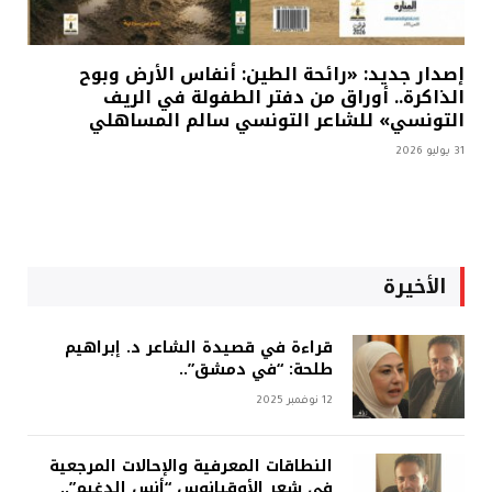
إصدار جديد: «رائحة الطين: أنفاس الأرض وبوح
الذاكرة.. أوراق من دفتر الطفولة في الريف
التونسي» للشاعر التونسي سالم المساهلي
31 يوليو 2026
الأخيرة
قراءة في قصيدة الشاعر د. إبراهيم
طلحة: “في دمشق”..
12 نوفمبر 2025
النطاقات المعرفية والإحالات المرجعية
في شعر الأوقيانوس “أنس الدغيم”..