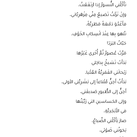
تَأْكُلُني النُّسورُ إذا ارْتَفَعْتُ،
وإنْ نَزَلْتُ تَضيعُ مِنّي مِزْهَرِيّاتي،
فأَغْدُوَ دَمْعَةً مَطَرِيَّةً،
تَلْهو بِها عِنْدَ انْسِكابِ الخَوْفِ،
حَبّاتُ البَرَدْ!
مَرَّتْ عُصورٌ ثُمَّ أُخْرى غَيْرُها.
بَدَأَتْ تَشيخُ بِداخِلي
رَيْحانَتي القَمَرِيَّةُ العُلْيا،
بَدَأْتُ أَحِنُّ مُلْتاعاً إلى بَشَرِيَّتي الأولى،
أَحِنُّ إلى الطُّيورِ صَديقَتي،
وإلى الحَساسينِ التي رَبَّيْتُها
في الأَبْجَدِيَّةِ،
صارَ يَأْكُلُني الضَّياعُ،
يَخونُني ضَوْئي،