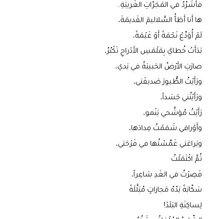
فأَشْرُدُ في المَجَرّاتِ الغَريبَةِ..
ها أَنا أَطَأُ السَّلاليمَ القَديمَةَ،
لَمْ أُوَدِّعْ نَجْمَةً أَوْ غَيْمَةً،
بَدَأَتْ خُطايَ بِمَلْمَسِ الأَدْراجِ تَكْبُرُ،
صارَتِ الأَرْضُ الحَبيبَةُ في يَدي،
ورَأَيْتُ الطُّيورَ صَديقَتي،
ورَأَيْتُني جَسَداً،
رَأَيْتُ مُوَشَّحي يَنْمو،
وأَوْراقي شَمَمْتُ مِدادَها،
ويَراعَتي غَمَّسْتُها في فَرْحَتي،
ثُمَّ اكْتَمَلْتُ
فَصِرْتُ في الغَدِ شاعِراً،
سَكّابَةً يَدُهُ مَجازاتٍ مُبَلَّلَةً
لِساكِنَةِ البَلَدْ!