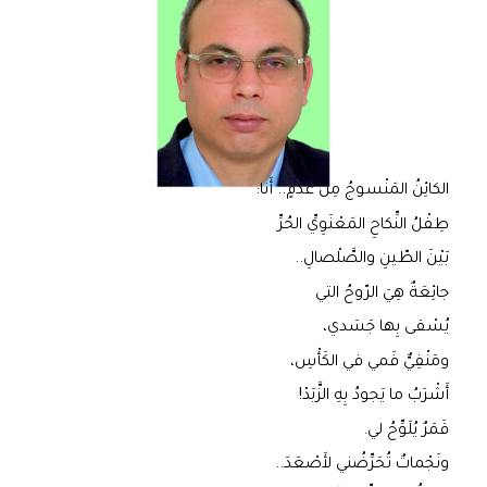
الكائِنُ المَنْسوجُ مِنْ عَدَمٍ.. أَنا:
طِفْلُ النِّكاحِ المَعْنَوِيِّ الحُرِّ
بَيْنَ الطّينِ والصَّلْصالِ..
جائِعَةٌ هِيَ الرّوحُ التي
يُسْقى بِها جَسَدي،
ومَنْفِيٌّ فَمي في الكَأْسِ،
أَشْرَبُ ما يَجودُ بِهِ الزَّبَدْ!
قَمَرٌ يُلَوِّحُ لي.
ونَجْماتٌ تُحَرِّضُني لأَصْعَدَ..