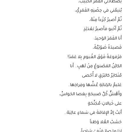
يَصْطادُني القَمَرُ الحَبيبُ،
يُنيمُني في حِضْنِهِ القَمَرِيِّ،
ثُمَّ أَصيرُ جُزْءاً مِنْهُ،
ثُمَّ أَخْبو فأَصيرُ بَعْدَئِذٍ
أَنا القَمَرَ الوَحيدَ:
قَصيدَةً ضَوْئِيَّةً،
مَرْفوعَةً فَوْقَ الغُيومِ بِلا عَمَدْ!
الكائِنُ المَصْنوعُ مِنْ لَهَبٍ.. أَنا
مُتَكاثِرٌ كالبَرْقِ لا أُحْصى
عَليمٌ بالكِنايَةِ عُشِّها وفِراخِها..
وأَهُشُّ كُلَّ صَبيحَةٍ بِعَصا الحَواسِّ،
على خَيالاتٍ مُجَنَّحَةٍ
أَبَتْ إلاّ الإِقامَةَ في سَماءٍ عالِيَهْ..
حَسْبُ العُلا وَطَناً
إِذا ما صارَ مَنْفىً شاحِباً،