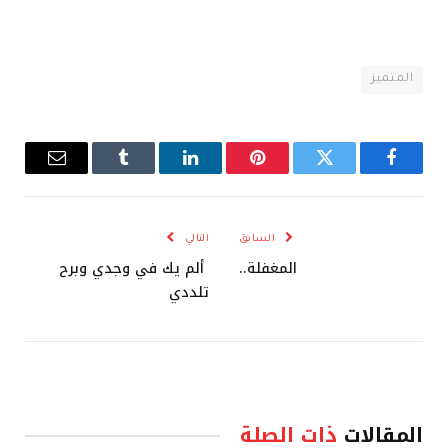
المتميز
فيسبوك
تويتر
بينتيريست
لينكدإن
Tumblr
البريد
الإلكترو
السابق
التالي
المغفلة..
ألم يك في وجدي وبرح
تلددي
المقالات
ذات الصلة