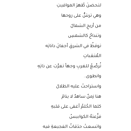
لتحضنَ طُهرَ المواقيتِ
وهي ترشُّ على روحها
من أريجِ الشمالْ
وتنداحُ كالشمسِ
توقظُ في الشرقِ أجفانَ داناتِه
المُتعَباتِ
تُرصِّعُ للغربِ وجهاً تغرَّبَ عن ذاتِهِ
وانطوى..
واستراحتْ عليه الظلالْ
هنا زمنٌ ساهدٌ لا ينامْ
كلما الحُلمُ أغفى على قلبهِ
فزَّعتهُ الكوابيسُ
واتسعتْ حدَقاتُ الفجيعةِ فيه