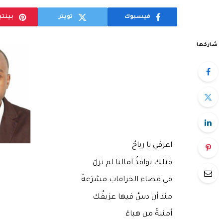
فيسبوك
تويتر
بينت
شاركها
اعزفي يا رياحُ
فتلك نوافذُ آمالنا لم تزلْ
في فضاء الخرافاتِ مشرَعةً
منذ أن دسَّ فيها عزيفُك
أمنيةً من هباءْ