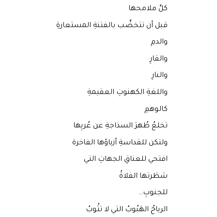
كلَّ ملامحها
قبل أن تتخضَّب بالفتنةِ المستعارةِ
والدمِ
والقارِ
والنارِ
واللغةِ الكهنوتِ العقيمةِ
كالوهمِ
تخلعُ طُهرَ السذاجةِ عن عُريِها
ولتكن للقداسةِ أزياؤها الفاخرة
افتحي للعناقِ الجهاتِ التي
شطَرتها الفلاةُ
للجنوبِ…
الرياحُ الهَبُوبُ التي لا تثُوبُ