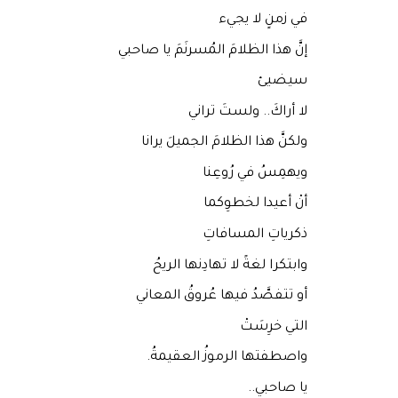
في زمنٍ لا يجيء
إنَّ هذا الظلامَ المُسرنَمَ يا صاحبي
سيضيئ
لا أراكَ.. ولستَ تراني
ولكنَّ هذا الظلامَ الجميلَ يرانا
ويهمِسُ في رُوعِنا
أنْ أعيدا لخطوِكما
ذكرياتِ المسافاتِ
وابتكرا لغةً لا تهادِنها الريحُ
أو تتفصَّدُ فيها عُروقُ المعاني
التي خرِسَتْ
واصطفتها الرموزُ العقيمةُ.
يا صاحبي..