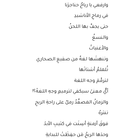
وارفعي يا رياحُ حناجرَنا
في رماحِ الأناشيدِ
حتى يجفَّ بها اللحنُ
والنسغُ
والأغنياتُ
وتنهشَها لغةٌ من صقيعِ الصحاري
تُلملمُ أشتاتَها
لترمِّمَ وجه اللغة
أيُّ معنىً سيكفي لترميمِ وجهِ اللغةْ؟!
والزمانُ المصفَّدُ رملٌ على راحةِ الريحِ
تنثرهُ
فوقَ أزمنةٍ أسِنَت في كثيبِ الأبدْ
وحدَها الريحُ مَن حفِظَتْ للبدايةِ