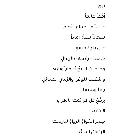
ترى..
أفُقاً غائماً
عائماً في عماءِ الأحاجي
سحاباً يسحُّ رماداً
على بلدٍ / خيمةٍ
خضَبت رأسها بالرمالِ
وخلْخَلتِ الريحُ أعجازَ أوتادِها
وانتضَتْ للوغى والزمانِ المخاتِلِ
زيفاً وسيفا
يرقِّعُ كل هزائمها بالهراءِ..
الأكاذيبِ
سِحرِ الحُواةِ الرواةِ لتاريخها
الزئبقيِّ المبدِّدِ