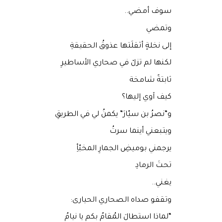
سوف أمضي..
وتمضي
إلى نخلةٍ أثقلَتها عذوقُ الحقيقةِ
لكنها لم تزلْ في صحاري الأساطيرِ
ثابتةً شامخة
كيف آوي إليها؟
و”نصرُ بن سيّارَ” يكمنُ لي في الطريقِ
ويتبعني أينما سرتُ
يرجمني بوميضِ الجمارِ المخبّأِ
تحتَ الرمادِ
يغني..
وتقفو صداه الصحاري الحيارى:
“لماذا استطالَ المُقامُ بكم يا نيامُ