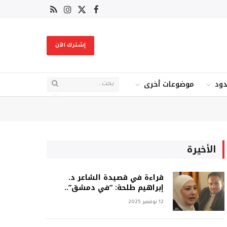
X
فيسبوك
RSS
الانستغرام
(Twitter)
إشترك الآن
دود
موضوعات أخرى
الأخيرة
قراءة في قصيدة الشاعر د.
إبراهيم طلحة: “في دمشق”..
12 نوفمبر 2025