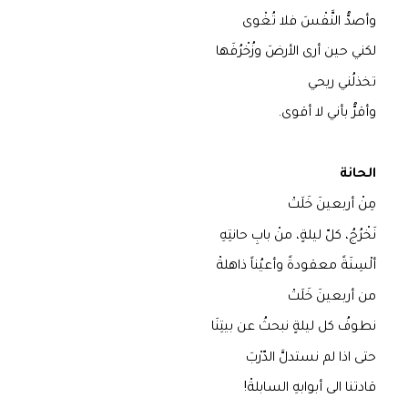
وأصدُّ النَّفْسَ فلا تُغْوى
لكني حين أرى الأرضَ وزُخْرُفَها
تخذلُني ريحي
وأقرُّ بأني لا أقوى.
الحانة
مِنْ أربعينَ خَلَتْ
نَخْرُجُ، كلّ ليلةٍ، منْ بابِ حانتِهِ
ألْسِنَةً معقودةً وأعيُناً ذاهلةْ
من أربعينَ خَلَتْ
نطوفُ كل ليلةٍ نبحثُ عن بيتِنَا
حتى اذا لم نستدلَّ الدّرْبَ
قادتنا الى أبوابهِ السابلةْ!