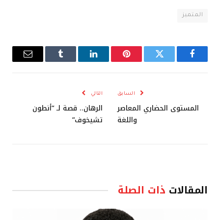
المتميز
فيسبوك
تويتر
بينتيريست
لينكدإن
Tumblr
البريد
الإلكترو
السابق
التالي
المستوى الحضاري المعاصر
الرهان.. قصة لـ “أنطون
واللغة
تشيخوف”
المقالات
ذات الصلة