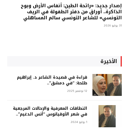
إصدار جديد: «رائحة الطين: أنفاس الأرض وبوح
الذاكرة.. أوراق من دفتر الطفولة في الريف
التونسي» للشاعر التونسي سالم المساهلي
31 يوليو 2026
الأخيرة
قراءة في قصيدة الشاعر د. إبراهيم
طلحة: “في دمشق”..
12 نوفمبر 2025
النطاقات المعرفية والإحالات المرجعية
في شعر الأوقيانوس “أنس الدغيم”..
1 يوليو 2024