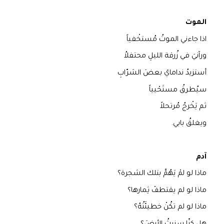
الموت
اذا جاءني الموتُ مُستخْفياً
ورآنيَ في زُرقة الليلِ محتفلاُ
أستزيدُ ندامايَ بعضَ الشرّابِ
سيُطرقُ مستَحْيياً
ثم يَخْرجُ مُرتحلاً
ويغلقُ بابي.
آدم
ماذا لو لمْ يَهُمَّ بتلك الشجرة؟
ماذا لو لم يقتطفْ ثِمارها؟
ماذا لو لم تكُنْ خطيئَتُهُ؟