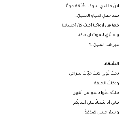
اذنْ ما الذي سوف يغْنَمُهُ موتُنا
بعد حفْلِ الحياةِ الجميلْ…
فها هي أرواحُنا أكلتْ كلَّ أجسادنا
ولم تُبْقِ للموت ان جاءَنا
غيرَ هذا القليلْ..؟
الشحّاذ
تحتَ ثَوبي كنتُ خَبّأتُ سراجي
ودخلتُ الحلقة
قلتُ: غنّوا باسمِ من أهوى
فاني أنا شحاذٌ على أعتابِكُم
واسمُ حبيبي صَدَقةْ.