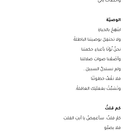
وأخْطأتُ بابي
الوصيّة
ابتَهِجْ بالحياةِ
ولا تحتفِلْ بوصيتنا الباطلةْ
نحنُ نُؤنَا بأعباءِ حكمتنا
وأضَعْنا صوابَ ضلالتنا
ولم نستدلَّ السبيلَ…
فلا تقْفُ خطوتَنَا
وتَشبَّثْ بغفلَتِك العاقلةْ.
كم قلتُ
كمْ قلتُ: سأغمِضُ يا أبتِ القلبَ
فلا يصبُو