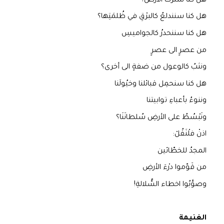
هل كنّا سنرثُ الأرضَ؟
هل كنا سنندلعُ كالبرْقِ في ظُلمَتِها؟
هل كنا سننحدرُ كالجواميسِ
من عصرٍ الى عصرٍ
ونثبُ كالوعول من ضفةٍ الى أخرى؟
هل كنا سنحمِل قبائلنا وخيُولَنا
وننوءُ بأعباءِ توابيتنا
ونَبْسُطُ على الأرضِ سُلطانَنَا؟
اذنْ فلْنَقُلْ:
المجدُ للخطّائين
من قَوّموا درْءَ الأرضِ
وصوَّبُوا اخطاء السُّلالةِ!
الغنيمة