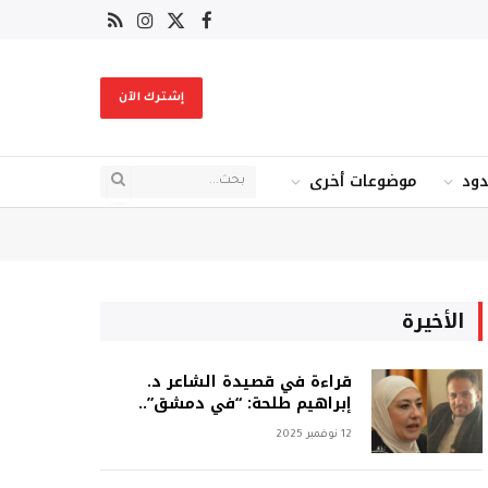
X
فيسبوك
RSS
الانستغرام
(Twitter)
إشترك الآن
دود
موضوعات أخرى
الأخيرة
قراءة في قصيدة الشاعر د.
إبراهيم طلحة: “في دمشق”..
12 نوفمبر 2025