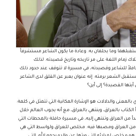
قبلهما وما يحلمان به. وعادة ما يكون الشاعر مستشرفاً
ك زمام اللغة على مر تاريخه وتاريخ قصيدته. لذلك
اً حافلاً للشاعر وقصيدته، في مسيرة لا تتوقف عند حدود ذلك
ستقبل الشعر برمته. إنه عنوان يعبر عن القلق لدى الشاعر
أيتها القصيدة؟ إلى أين؟
بالمعنى والدلالات هو الإشارة المكانية التي تتمثل في كلمة:
الكتاب بالعراق، وينتهي بالعراق، مع أنه يجوب العالم خلال
تبدأ من العراق وتنتهي إليه، في مسيرة حافلة بالمحطات التي
ا من العراق ومصبها فيه. مخلص للعراق ولواسط التي هي
خلص لمبادئه التي ورثها عن والده رحمه الله، التي