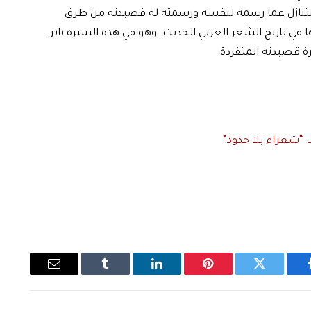
لا يتنازل عما رسمه لنفسه ورسمته له قصيدته من طرق
 في تاريخ الشعر العربي الحديث. وهو في هذه السيرة ناثر
 قصيدته المتفردة.
ف “شعراء بلا حدود”
يسبوك
تويتر
بينتيريست
لينكدإن
Tumblr
البريد
الإلكتروني