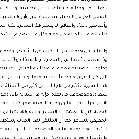
تأصلت في وجدانه، كما تأصلت في قصيدته. ولذلك ت
الشجن العراقي الأصيل منذ جلجامش وأوروك السومرية
وأساطير دجلة، والعلاق لا يفسر هذا الشجن، لكنه ي
ذلك الطفل بالعالم من حوله وكل ما أسهم في تشك
والعلاق في هذه السيرة لا يكتب عن الشخص وحده ولا
وقصيدته بالأشخاص والشعراء والأصدقاء والأعداء، ول
وطوفت قصيدته معه فيه، ولذلك فالمتلقي يجد نبذة 
التي كان العراق محطة أساسية فيها، وتقترب من عوال
هذه السيرة الكثير من الإجابات عن كثير من الأسئلة التا
شعره، وموضوعيا في نقده، فإنه في سيرته ذاتي وموضو
إلا من قرأ شعر العلاق وكتبه النقدية، فهو كتاب مغاي
الخفية التي لا يعلمها إلا الشاعر، ولا يقولها بهذا ال
الحقيقي للشاعر. كما أن المتلقي لهذا الكتاب يستطي
للشعر، ومفهومه لعلاقة القصيدة بالتراث وبالمعاصر
والشعراء، وهذه الملاحظات مبثوثة من قبل في قصيدته