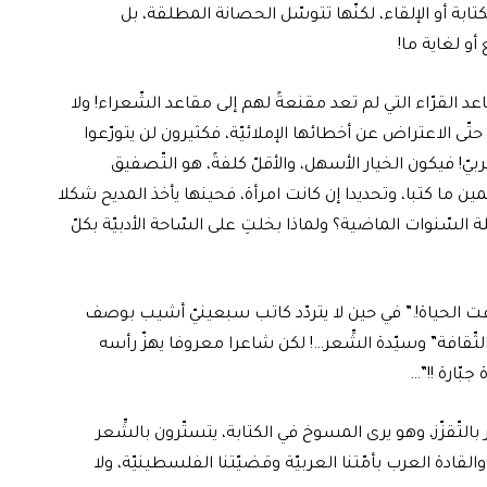
بة أو الإلقاء، لكنّها تتوسّل الحصانة المطلقة، بل
 أو لغاية ما!
القرّاء التي لم تعد مقنعةً لهم إلى مقاعد الشّعراء! ولا
ّى الاعتراض عن أخطائها الإملائيّة، فكثيرون لن يتورّعوا
بيّ! فيكون الخيار الأسهل، والأقلّ كلفةً، هو التّصفيق
ن ما كتبا، وتحديدا إن كانت امرأة، فحينها يأخذ المديح شكلا
ة السّنوات الماضية؟ ولماذا بخلتِ على السّاحة الأدبيّة بكلّ
وقّفت الحياة!.” في حين لا يتردّد كاتب سبعينيّ أشيب بوصف
 الثّقافة” وسيّدة الشِّعر…! لكن شاعرا معروفا يهزّ رأسه
بّارة !!”…
 بالتّقزّز، وهو يرى المسوخ في الكتابة، يتستّرون بالشِّعر
قادة العرب بأمّتنا العربيّة وقضيّتنا الفلسطينيّة، ولا