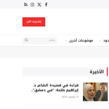
X
فيسبوك
RSS
الانستغرام
(Twitter)
إشترك الآن
دود
موضوعات أخرى
الأخيرة
قراءة في قصيدة الشاعر د.
إبراهيم طلحة: “في دمشق”..
12 نوفمبر 2025