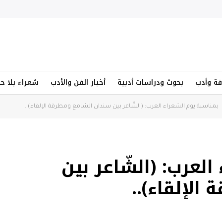
فة وأدب
بحوث ودراسات أدبية
أخبار الفن والأدب
شعراء بلا ح
بمناسبة يوم الشعراء العرب: (الشّاعر بين سندان السّامع ومطرقة الإلقاء)..
لعرب: (الشّاعر بين
الإلقاء)..