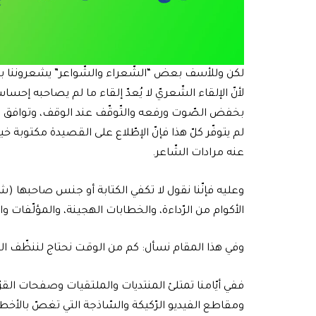
لكن وللأسف بعض “الشّعراء والشّواعر” يشعروننا بالغ
لأنّ الإلقاء الشّعريّ لا يُعدّ إلقاء ما لم يصاحبه إحسا
بخفض الصّوت ورفعه والتّوقّف عند الوقف، وتوافق ذل
لم يتوفّر كلّ هذا فإنّ الإطّلاع على القصيدة مكتوبة خير
عنه مرادات الشّاعر.
وعليه فإنّنا نقول لا تكفي الكتابة أو جنس صاحبها (شا
الأكوام من الرّداءة، والخطابات الهجينة، والمؤلّفات والن
وفي هذا المقام نسأل: كم من الوقت نحتاج لننظّف الشِّعر
ففي أيّامنا تمتلئ المنتديات والملتقيات وصفحات القرّاء
ومقاطع الفيديو الرّكيكة والسّاذجة التي تغصّ بالأخطاء ا