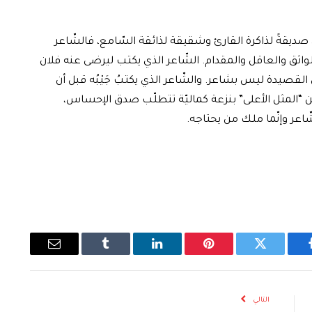
ن صديقةً لذاكرة القارئ وشقيقة لذائقة السّامع، فالشّاعر
الواثق والعاقل والمقدام. الشّاعر الذي يكتب ليرضى عنه فلان
لى القصيدة ليس بشاعر. والشّاعر الذي يكتبُ جَيْبُه قبل أن
من “المثل الأعلى” بنزعة كماليّة تتطلّب صدق الإحساس،
ّاعر وإنّما ملك من يحتاجه.
يسبوك
تويتر
بينتيريست
لينكدإن
Tumblr
البريد
الإلكتروني
التالي