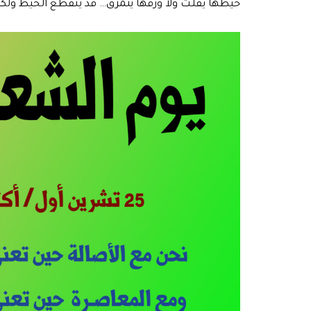
خيطها يفلت ولا ورقها يتمزّق… قد ينقطع الخيط ولكن 