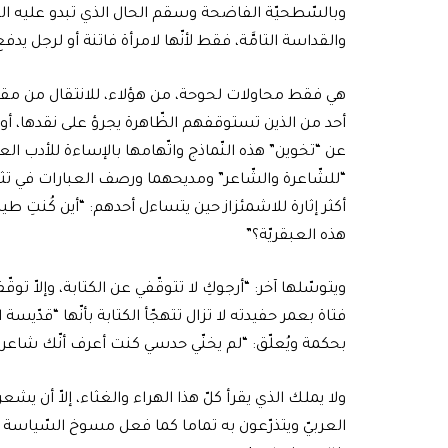
وبالسّطحيّة الفاضحة وسقم الحال الذي تبدو عليه الكتا
والقداسة التامَّة، فقط لأنّها لامرأة فاتنة أو لرجل يدفع
هي فقط محاولات لحوحة، من هؤلاء، للانتقال من مقاعد 
أحد من الذين تستوقفهم الظّاهرة يجرؤ على نقدها، أو حت
عن “تخوين” هذه النّماذج واتّهامها بالإساءة للأدب العر
“للشّاعرة والشّاعر” ومديحهما ورصف العبارات في تثمي
أكثر إثارة للاشمئزاز حين يتساءل أحدهم: “أين كُنتِ طيل
هذه العبقريّة؟”
ويتوسّلها آخر: “أرجوكِ لا تتوقّفي عن الكتابة، وإلاّ ت
فتاة بعمر حفيدته لا تزال تتهجّأ الكتابة بأنّها “قدّيسة
بحكمة ويُعلّق: “لم يخنّي حدسي كنت أعرف أنّك شاعرة ج
ولا يملك الذي يقرأ كلّ هذا الهراء والغثاء، إلاّ أن يشعر
العربيّ ويتذرّعون به تماما كما فعل مسوخ السّياسة وال