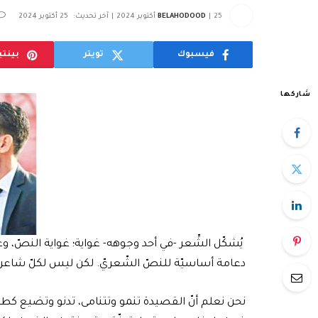
25 أكتوبر 2024
BELAHODOOD
آخر تحديث:
25 أكتوبر 2024
فيسبوك
تويتر
بينت
شاركها
يُشكّل الشِّعر -في أحد وجوهه- غواية؛ غواية النصّ، وغواي
دعامة أساسيّة للنصّ الشّعريّ. لكن ليس لكلّ شاعر “
نحن نعلم أنّ القصيدة تنمو وتتنامى، تدنو وتضيع كطائ