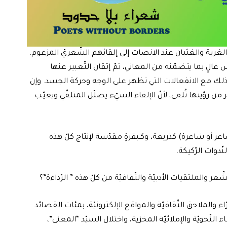
ربة والغثيان عند الانصات إلى إلقائهم الشّعريّ المزعوم.
س عالٍ بما يتضمّنه من المعاني، ثمّ إتقان التّعبير عنها
ك مع الانفعالات التي تظهر على الوجه وحركة الجسد. وإن
 من رؤيتها تُلقى، لأنّ الإلقاء السيّء يضلّل المتلقّي ويغيّب
عر أو شاعرة) كذريعة، وكـبقرةٍ مقدّسة لإنتاج كلّ هذه
ّدوات الرّكيكة.
 والملتقيات الأدبيّة والثّقافيّة من كلّ هذه ” الرّداءة”؟
 والملاحق الثّقافيّة والمواقع الإلكترونيّة، بمئات القصائد
لنّحويّة والإملائيّة المخزية، واختلال السيّد “المعنى”،