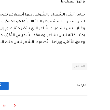
يزالون يفعلون!
ختاما، أحبّتي الشّعراء والشّواعر، دعوا أشعارَكم تكو
ليس ساحرا ولا مشعوذا ولا دجّالا وإنّما هو المفكّر و
وعَلّان ليس بشاعر. والشّاعر الذي ينتظر خَتْمَ عبورٍ إ
يكتبَ قلبُه ليس بشاعر. ومهمّة الشِّعر هي التّقرّب 
وعمق التّأمّل، وبراعة التّصميم. الشِّعر ليس ملك الش
المتميز
شاركها.
ف
السابق