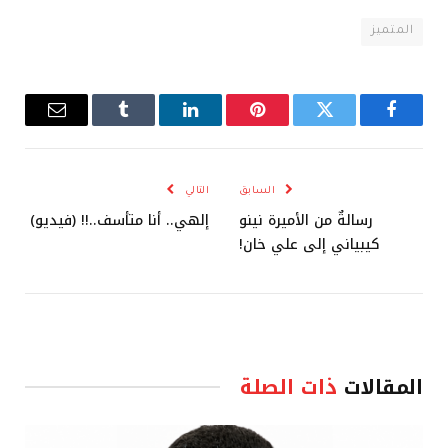
المتميز
فيسبوك
تويتر
بينتيريست
لينكدإن
Tumblr
البريد
الإلكترو
السابق
التالي
رسالةٌ من الأميرة نينو
إلهي.. أنا متأسف..!! (فيديو)
كيبياني إلى علي خان!
المقالات
ذات الصلة