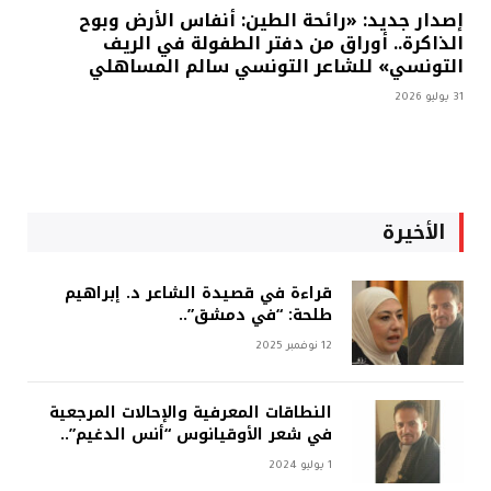
إصدار جديد: «رائحة الطين: أنفاس الأرض وبوح
الذاكرة.. أوراق من دفتر الطفولة في الريف
التونسي» للشاعر التونسي سالم المساهلي
31 يوليو 2026
الأخيرة
قراءة في قصيدة الشاعر د. إبراهيم
طلحة: “في دمشق”..
12 نوفمبر 2025
النطاقات المعرفية والإحالات المرجعية
في شعر الأوقيانوس “أنس الدغيم”..
1 يوليو 2024