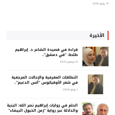
31 يوليو 2026
الأخيرة
قراءة في قصيدة الشاعر د. إبراهيم
طلحة: “في دمشق”..
12 نوفمبر 2025
النطاقات المعرفية والإحالات المرجعية
في شعر الأوقيانوس “أنس الدغيم”..
1 يوليو 2024
الحلم في روايات إبراهيم نصر الله: البنية
والدلالة عبر رواية “زمن الخيول البيضاء”