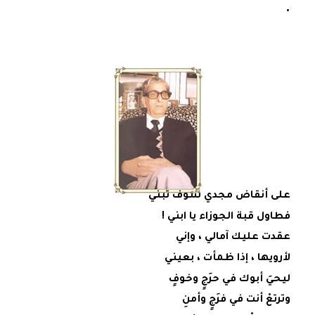
على أنقاض مجدي سوف تبني
فطاول قبة الجوزاء يا ابني !
عقدت عليك آمالي ، وإني
لأرويها ، إذا ظمأت ، بعيني
ليحيَ أبوك في حرَجٍ وخوفٍ
وترتعْ أنت في فرَجٍ وأمنِ