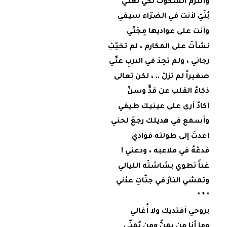
وألتزمُ السكوتَ لكي تُغَنِّي
بُنَيّ لأنت في الضرّاء سيفي
وأنت على عواديها مِجَنِّي
نشأتَ على المكارم ، لم تخيّبْ
رجائي ، ولم تحِدْ في الدربِ عنِّي
صغيراً لم تزلْ .. ، لكن تعالى
ذكاءُ القلب عن قدٍّ وسنِّ
أكادُ أرى على عينيك طيفي
وأسمع في هديلك رجعَ لحني
أعدتَ إلى طولته فؤادي
فدعْهُ في ملاعبه ، ودعني !
غداً تطوي بشاشتَه الليالي
وتمشي النارُ في جنّاتِ عدْني
* * *
بروحي أفتديك ولا أُغالي
وما أنا من يمنُّ ومن يُمنّي