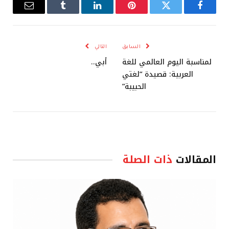
فيسبوك
تويتر
بينتيريست
لينكدإن
Tumblr
البريد
الإلكترو
السابق
التالي
لمناسبة اليوم العالمي للغة
أبي..
العربية: قصيدة “لغتي
الحبيبة”
المقالات
ذات الصلة