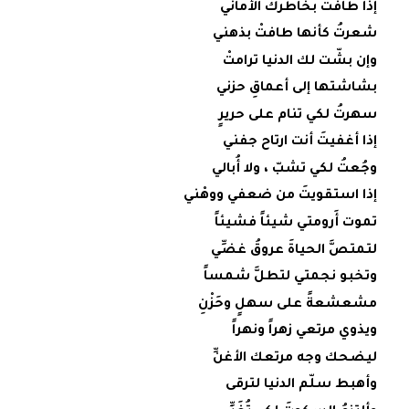
إذا طافتْ بخاطرك الأماني
شعرتُ كأنها طافتْ بذهني
وإن بشّت لك الدنيا ترامتْ
بشاشتها إلى أعماقِ حزني
سهرتُ لكي تنام على حريرٍ
إذا أغفيتَ أنت ارتاح جفني
وجُعتُ لكي تشبّ ، ولا أُبالي
إذا استقويتَ من ضعفي ووهْني
تموت أَرومتي شيئاً فشيئاً
لتمتصَّ الحياةَ عروقُ غضِّي
وتخبو نجمتي لتطلَّ شمساً
مشعشعةً على سهلٍ وحَزْنِ
ويذوي مرتعي زهراً ونهراً
ليضحك وجه مرتعك الأغنِّ
وأهبط سلّم الدنيا لترقى