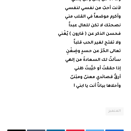
لأنت أحبّ من نفسي لنفسي
وأكرم موضعاً في القلب مني
نصحتك لا تكن للمال عبداً
فحسن الذكر عن ( قارون ) يُغْني
ولا تفتح لغير الحب قلباً
تعالى الحُرّ عن حسدٍ وضِغْنِ
سألتُ لك السعادةَ من إلهي
إذا حققتَ أو خيَّبتَ ظني
أرقُّ قصائدي معنىً ومبْنىً
وأحلاها بياناً أنت يا ابني !
المتميز