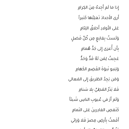
إِذا ما لَم أَجِدهُ مِنَ الكِرامِ
أَرى الأَجدادَ تَغلِبُها كَثيراً
عَلى الأَولادِ أَخلاقُ اللِئامِ
وَلَستُ بِقانِعٍ مِن كُلِّ فَضلٍ
بِأَن أُعزى إِلى جَدٍّ هُمامِ
عَجِبتُ لِمَن لَهُ قَدٌّ وَحَدٌّ
وَيَنبو نَبوَةَ القَضِمِ الكَهامِ
وَمَن يَجِدُ الطَريقَ إِلى المَعالي
فَلا يَذَرُ المَطِيَّ بِلا سَنامِ
وَلَم أَرَ في عُيوبِ الناسِ شَيئاً
كَنَقصِ القادِرينَ عَلى التَمامِ
أَقَمتُ بِأَرضِ مِصرَ فَلا وَرائي