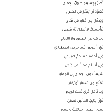
أَضَرَّ بِجِسمِهِ طولُ الجِمامِ
تَعَوَّدَ أَن يُغَبِّرَ في السَرايا
وَيَدخُلَ مِن قَتامِ في قَتامِ
فَأُمسِكَ لا يُطالُ لَهُ فَيَرعى
وَلا هُوَ في العَليقِ وَلا اللِجامِ
فَإِن أَمرَض فَما مَرِضَ اِصطِباري
وَإِن أُحمَم فَما حُمَّ اِعتِزامي
وَإِن أَسلَم فَما أَبقى وَلَكِن
سَلِمتُ مِنَ الحِمامِ إِلى الحِمامِ
تَمَتَّع مِن سُهادِ أَو رُقادٍ
وَلا تَأمُل كَرىً تَحتَ الرِجامِ
فَإِنَّ لِثالِثِ الحالَينِ مَعنىً
سِوى مَعنى اِنتِباهِكَ وَالمَنامِ