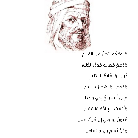
مَلومُكُما يَجِلُّ عَنِ المَلامِ
وَوَقعُ فَعالِهِ فَوقَ الكَلامِ
ذَراني وَالفَلاةُ بِلا دَليلٍ
وَوَجهي وَالهَجيرَ بِلا لِثامِ
فَإِنّي أَستَريحُ بِذي وَهَذا
وَأَتعَبُ بِالإِناخَةِ وَالمُقامِ
عُيونُ رَواحِلي إِن حُرتُ عَيني
وَكُلُّ بُغامِ رازِحَةٍ بُغامي