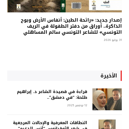
إصدار جديد: «رائحة الطين: أنفاس الأرض وبوح
الذاكرة.. أوراق من دفتر الطفولة في الريف
التونسي» للشاعر التونسي سالم المساهلي
31 يوليو 2026
الأخيرة
قراءة في قصيدة الشاعر د. إبراهيم
طلحة: “في دمشق”..
12 نوفمبر 2025
النطاقات المعرفية والإحالات المرجعية
في شعر الأوقيانوس “أنس الدغيم”..