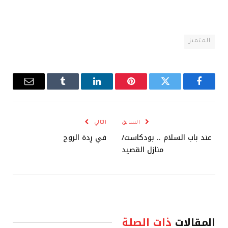
المتميز
فيسبوك
تويتر
بينتيريست
لينكدإن
Tumblr
البريد
الإلكترو
السابق
التالي
عند باب السلام .. بودكاست/
في رِدة الروح
منازل القصيد
المقالات
ذات الصلة