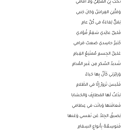
تَخُبُّ بِيَ المَطِيُّ وَلا أَمامي
وَمَلَّنِيَ الفِراشُ وَكانَ جَنبي
يَمَلُّ لِقاءَهُ في كُلِّ عامِ
قَليلٌ عائِدي سَقِمٌ فُؤادي
كَثيرٌ حاسِدي صَعبٌ مَرامي
عَليلُ الجِسمِ مُمتَنِعُ القِيامِ
شَديدُ السُكرِ مِن غَيرِ المُدامِ
وَزائِرَتي كَأَنَّ بِها حَياءً
فَلَيسَ تَزورُ إِلّا في الظَلامِ
بَذَلتُ لَها المَطارِفَ وَالحَشايا
فَعافَتها وَباتَت في عِظامي
يَضيقُ الجِلدُ عَن نَفسي وَعَنها
فَتوسِعُهُ بِأَنواعِ السِقامِ