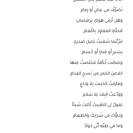
تَصَرَّفُ في عِنانٍ أَو زِمامِ
وَهَل أَرمي هَوايَ بِراقِصاتٍ
مُحَلّاةِ المَقاوِدِ بِاللُغامِ
فَرُبَّتَما شَفَيتُ غَليلَ صَدري
بِسَيرٍ أَو قَناةٍ أَو حُسامِ
وَضاقَت خُطَّةٌ فَخَلَصتُ مِنها
خَلاصَ الخَمرِ مِن نَسجِ الفِدامِ
وَفارَقتُ الحَبيبَ بِلا وَداعٍ
وَوَدَّعتُ البِلادَ بِلا سَلامِ
يَقولُ لي الطَبيبُ أَكَلتَ شَيئاً
وَداؤُكَ في شَرابِكَ وَالطَعامِ
وَما في طِبِّهِ أَنّي جَوادٌ