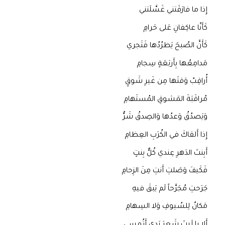
إِذا ما فارَقَتني غَسَّلَتني
كَأَنّا عاكِفانِ عَلى حَرامِ
كَأَنَّ الصُبحَ يَطرُدُها فَتَجري
مَدامِعُها بِأَربَعَةٍ سِجامِ
أُراقِبُ وَقتَها مِن غَيرِ شَوقٍ
مُراقَبَةَ المَشوقِ المُستَهامِ
وَيَصدُقُ وَعدُها وَالصِدقُ شَرٌّ
إِذا أَلقاكَ في الكُرَبِ العِظامِ
أَبِنتَ الدَهرِ عِندي كُلُّ بِنتٍ
فَكَيفَ وَصَلتِ أَنتِ مِنَ الزِحامِ
جَرَحتِ مُجَرَّحاً لَم يَبقَ فيهِ
مَكانٌ لِلسُيوفِ وَلا السِهامِ
أَلا يا لَيتَ شَعرَ يَدي أَتُمسي