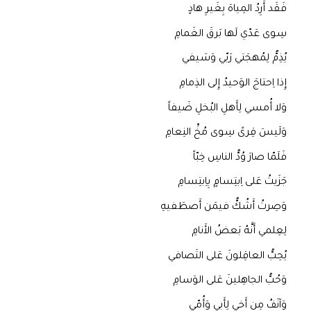
فَقَد أَرِدُ المِياهَ بِغَيرِ هادٍ
سِوى عَدّي لَها بَرقَ الغَمامِ
يُذِمُّ لِمُهجَتي رَبّي وَسَيفي
إِذا اِحتاجَ الوَحيدُ إِلى الذِمامِ
وَلا أُمسي لِأَهلِ البُخلِ ضَيفاً
وَلَيسَ قِرىً سِوى مُخِّ النِعامِ
فَلَمّا صارَ وُدُّ الناسِ خِبّاً
جَزَيتُ عَلى اِبتِسامٍ بِاِبتِسامِ
وَصِرتُ أَشُكُّ فيمَن أَصطَفيهِ
لِعِلمي أَنَّهُ بَعضُ الأَنامِ
يُحِبُّ العاقِلونَ عَلى التَصافي
وَحُبُّ الجاهِلينَ عَلى الوَسامِ
وَآنَفُ مِن أَخي لِأَبي وَأُمّي