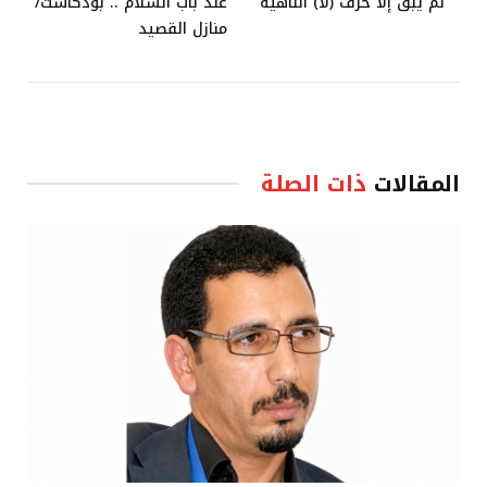
لم يبق إلا حرف (لا) الناهية
عند باب السلام .. بودكاست/
منازل القصيد
المقالات
ذات الصلة