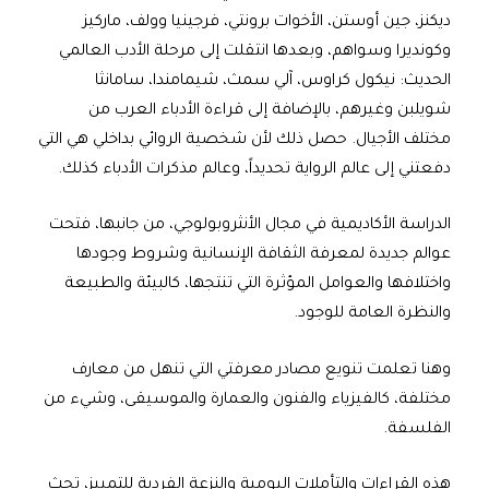
ديكنز، جين أوستن، الأخوات برونتي، فرجينيا وولف، ماركيز
وكونديرا وسواهم، وبعدها انتقلت إلى مرحلة الأدب العالمي
الحديث: نيكول كراوس، آلي سمث، شيمامندا، سامانثا
شويلبن وغيرهم، بالإضافة إلى قراءة الأدباء العرب من
مختلف الأجيال. حصل ذلك لأن شخصية الروائي بداخلي هي التي
دفعتني إلى عالم الرواية تحديداً، وعالم مذكرات الأدباء كذلك.
الدراسة الأكاديمية في مجال الأنثروبولوجي، من جانبها، فتحت
عوالم جديدة لمعرفة الثقافة الإنسانية وشروط وجودها
واختلافها والعوامل المؤثرة التي تنتجها، كالبيئة والطبيعة
والنظرة العامة للوجود.
وهنا تعلمت تنويع مصادر معرفتي التي تنهل من معارف
مختلفة، كالفيزياء والفنون والعمارة والموسيقى، وشيء من
الفلسفة.
هذه القراءات والتأملات اليومية والنزعة الفردية للتمييز، تحث