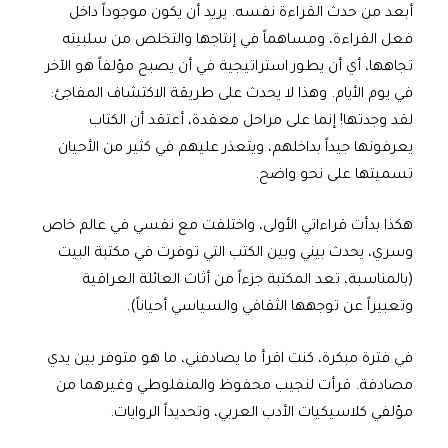
أبعد من حدث القراءة نفسه. يريد أن يكون موجوداً داخل
فعل القراءة، ومساهماً في إنتاجها والتخلص من سلبيته
تجاهها، أي أن يطور استراتيجية في أن يصبح مؤلفاً هو الآخر
في يوم الأيام. وهذا لا يحدث على طريقة الاكتشاف المفاجئ:
لقد وجدتها! إنما على مراحل معقدة، أعتقد أن الكتاب
يعرفونها جيداً بداخلهم، ويتعذر عليهم في كثير من الأحيان
تسميتها على نحو واضح.
هكذا بدأت قراءاتي الأولى، واختلفت مع نفسي في عالم خاص
وسري، يحدث بيني وبين الكتب التي توفرت في مكتبة البيت
(بالمناسبة، تعد المكتبة جزءاً من أثاث العائلة العراقية
وتعبيراً عن توجهها الثقافي والسياسي أحياناً).
في فترة مبكرة، كنت اقرأ ما يصادفني، ما هو متوفر بين يدي
مصادفة. قرأت لنجيب محفوظ والمنفلوطي وغيرهما من
مؤلفي كلاسيكيات الأدب العربي، وتحديداً الروايات.