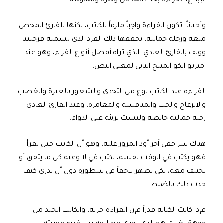
الإبداع، القراءة بحد ذاتها فن وخبرة وممارسة.
وأحياناً، تكون القراءة واجباً ملزماً للكاتب، لكنها للقارئ المحض
متعة ورحلة جمالية، يحققها ذلك الفرد الذي تسميه فرجينيا
وولف بالقارئ العادي، الذي تراه أفضل أنواع القراء، وهو عند
امبرتو ايكو المنتج الثاني لمعنى النص.
القراءة عند الكاتب نوع من التحدي والشعور بالغيرة والغضب
والانزعاج والحب والمنافسة والمغامرة، وعند القارئ العادي
رحلة جمالية خالصة وليست بريئة على الدوام.
هناك سر خفي آخر أود المرور عليه، وهو أن الكاتب حين يقرأ
فهو يكتب في الوقت نفسه، يكتب في لا وعيه كل ما يتفق أو
يختلف معه، لكي يظهر لاحقاً في سطوره دون أن يدري كيف
حدث ذلك بالضبط.
فإذا كانت الكتابة قدراً فإن القراءة حرية، والكاتب الجيد من