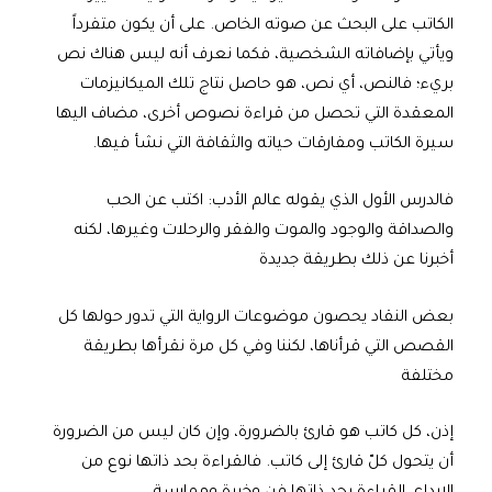
الكاتب على البحث عن صوته الخاص. على أن يكون متفرداً
ويأتي بإضافاته الشخصية، فكما نعرف أنه ليس هناك نص
بريء؛ فالنص، أي نص، هو حاصل نتاج تلك الميكانيزمات
المعقدة التي تحصل من قراءة نصوص أخرى، مضاف اليها
سيرة الكاتب ومفارقات حياته والثقافة التي نشأ فيها.
فالدرس الأول الذي يقوله عالم الأدب: اكتب عن الحب
والصداقة والوجود والموت والفقر والرحلات وغيرها، لكنه
أخبرنا عن ذلك بطريقة جديدة
بعض النقاد يحصون موضوعات الرواية التي تدور حولها كل
القصص التي قرأناها، لكننا وفي كل مرة نقرأها بطريقة
مختلفة
إذن، كل كاتب هو قارئ بالضرورة، وإن كان ليس من الضرورة
أن يتحول كلّ قارئ إلى كاتب. فالقراءة بحد ذاتها نوع من