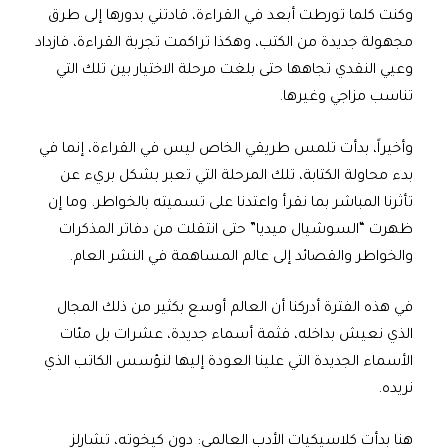
وكنت كلما تورطت أبعد في القراءة، قادتني بدورها إلى طرق
مجهولة جديدة من الكتب، وهكذا تراكمت تجربة القراءة، فازداد
وعيي النقدي تجاهها حتى بلغت مرحلة الاختيار بين تلك التي
تناسب مزاجي وغيرها.
وأخيراً، بدأت تلمس طريقي الخاص ليس في القراءة، إنما في
بدء محاولة الكتابة، تلك المرحلة التي تعبر بشكل بريء عن
تأثرنا المباشر بما نقرأ واعتدنا على تسميته بالخواطر. وما إن
ظهرت “السوشيال ميديا” حتى انتقلت من دفاتر المذكرات
والخواطر والقصائد إلى عالم المساهمة في النشر العام.
في هذه الفترة أدركنا أن العالم أوسع بكثير من ذلك المجال
الذي نعيش بداخله، فثمة أسماء جديدة، عشرات بل مئات
الأسماء الجديدة التي علينا العودة إليها لنؤسس الكاتب الذي
نريده.
هنا بدأت كلاسيكيات الأدب العالمي: دون كيخوته، تشارلز