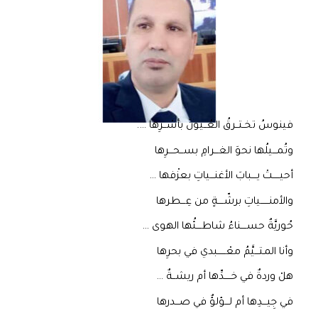
فينوسُ تخــتــرقُ العُــيونَ بأسْــرِها ….
وتُمـــيلُها نحوَ الغـــرامِ بســحـــرِها
أحيـــــتْ يــــبابَ الأغنـــياتِ بعزْفها …
والأمنــــــياتِ برشّــــةٍ من عِـــطرها
حُوريَّةٌ حســــناءُ شاطــــئُها الهوى …
وأنا المـتـــيَّمُ معْــــــبدي في بحرِها
هلْ وردةٌ في خـــــدِّها أم ريشــةٌ …
في جِيـــدِها أم لـــؤلؤٌ في صـــدرها