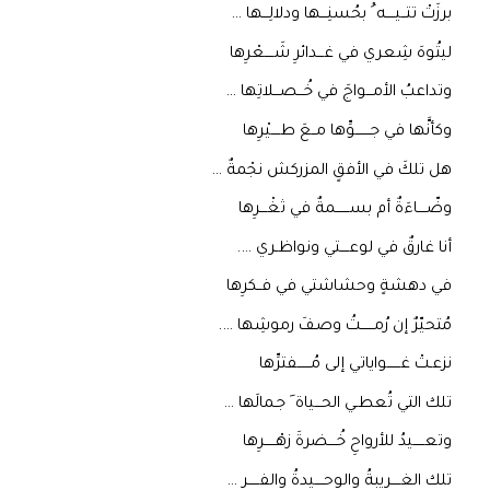
برزَتْ تتــيــــه ُ بحُسنِـــها ودلالِـــها …
ليتُوهَ شِعري في غـــدائرِ شَــــعْرِها
وتداعبُ الأمـــواجَ في خُـــصـــلاتِها …
وكأنَّها في جـــــــوِّها مــعَ طــــيْرِها
هل تلكَ في الأفقٍ المزركش نجْمةٌ …
وضّــــاءَةٌ أم بســــــمةٌ في ثغْـــرِها
أنا غارقٌ في لوعــــتي ونواظـري ….
في دهشةٍ وحشاشتي في فــكرِها
مُتحيّرٌ إن رُمــــــتُ وصـفَ رموشِها ….
نزعـتْ غــــــواياتي إلى مُــــــفترِّها
تلك التي تُعطـي الحـــياة َ جـمالَها …
وتعـــــيدُ للأرواحِ خُــــضرةَ زهْـــــرِها
تلك الغــــريبةُ والوحــــيدةُ والفـــــر …