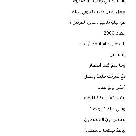
بالتشرّد في جغرافيةِ صدرك
فهل تقبَل طلب لجوئي إليك
في ليلةٍ ثلجيةٍ.. عابرة لقرنَيْن.؟
العام 2000
يا لجمالِ عامٍ لا مكان فيه
إلا لاثنين
وما سواهُما أصفار
دعْ غَيرتَكَ قليلاً وتعال
أحبّني ولو لعام
ريثما يتغير عدّادُ الأرقام
ويأتي ذلك ” الواحدُ”
يتسلل بين العاشقين
يُباعدُ بينهما كالمعتاد!