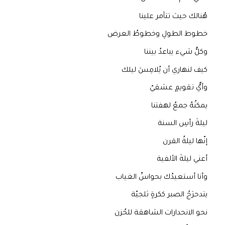
هُنالك حيث تتآمر علينا
خطوط الطولِ وخطوطُ العرض
وكلُّ شيء يباعدُ بيننا
كيف لنهاري أن يُلامِسٓ ليلك
وأيُّ تقويمٍ عشقيّ
يمكنُهُ جمعُ لهفتنا
ليلةَ رأسِ السنة
إنّها ليلةُ القرن
أعني ليلةَ الألفية
وأنا أستعيدُك بحواسِّ الغياب
يتدحرَجُ الصبر ككرةٍ ثلجيّة
نحو الانحدارات الشاهقة للحُزن