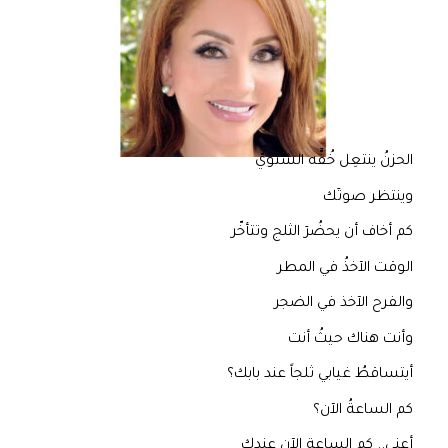
الحزنُ ينتعِل خُفّٓه الشتويّ
وينتظر صوتٓك
كم أخاف أن يحضُرٓ الثلج وتتأخّر
الوقت الآخذُ في المطر
والفرح الآخذ في الضجر
وأنت هناك حيثُ أنت
أيتساقطُ غيابي ثلجاً عند بابك؟
كم الساعةُ الآن؟
أعني.. كم الساعة الآن عندك