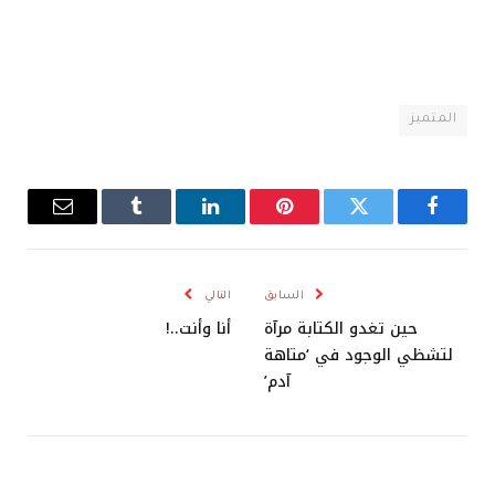
المتميز
فيسبوك
تويتر
بينتيريست
لينكدإن
Tumblr
البريد
الإلكترو
السابق
التالي
حين تغدو الكتابة مرآة
أنا وأنت..!
لتشظي الوجود في ‘متاهة
آدم’