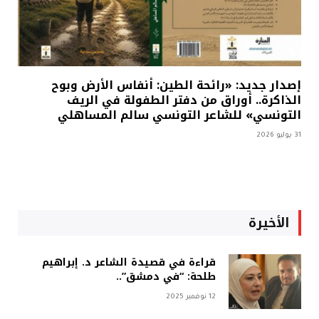
إصدار جديد: «رائحة الطين: أنفاس الأرض وبوح
الذاكرة.. أوراق من دفتر الطفولة في الريف
التونسي» للشاعر التونسي سالم المساهلي
31 يوليو 2026
الأخيرة
قراءة في قصيدة الشاعر د. إبراهيم
طلحة: “في دمشق”..
12 نوفمبر 2025