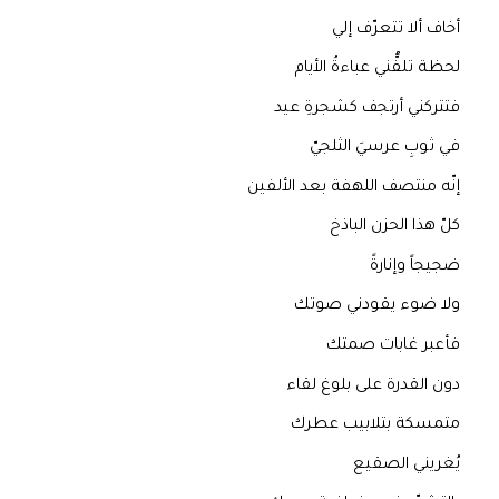
أخاف ألا تتعرّف إلي
لحظة تلفُّني عباءةُ الأيام
فتتركني أرتجف كشجرةِ عيد
في ثوبِ عرسيَ الثلجيّ
إنّه منتصف اللهفة بعد الألفين
كلّ هذا الحزن الباذخ
ضجيجاً وإنارةً
ولا ضوء يقودني صوتك
فأعبر غابات صمتك
دون القدرة على بلوغ لقاء
متمسكة بتلابيب عطرك
يُغريني الصقيع