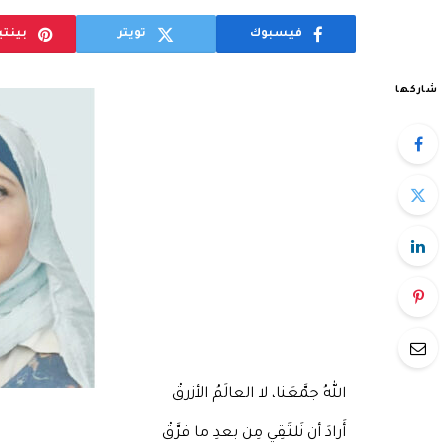
فيسبوك
تويتر
بينت
شاركها
اللهُ جمَّعَنا، لا العالَمُ الأزرقْ
أَرادَ أن نَلتَقِي مِن بعدِ ما فرَّقْ