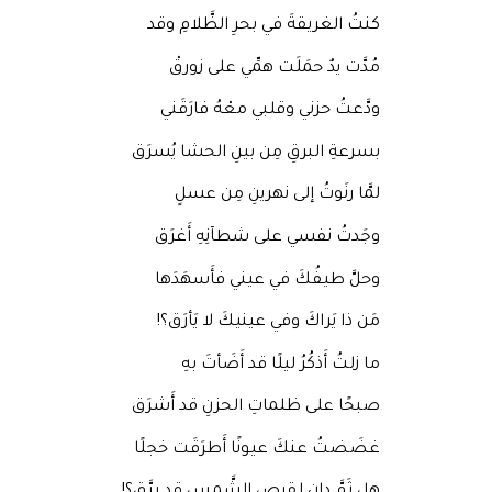
كنتُ الغريقةَ في بحرِ الظَّلامِ وقد
مُدَّت يدٌ حمَلَت همِّي على زورقْ
ودَّعتُ حزني وقلبي معْهُ فارَقَني
بسرعةِ البرقِ مِن بينِ الحشا يُسرَق
لمَّا رنَوتُ إلى نهرينِ مِن عسلٍ
وجَدتُ نفسي على شطآنِهِ أَغرَق
وحلَّ طيفُكَ في عيني فأَسهَدَها
مَن ذا يَراكَ وفي عينيكَ لا يَأرَق؟!
ما زلتُ أَذكُرُ ليلًا قد أَضَأتَ بهِ
صبحًا على ظلماتِ الحزنِ قد أَشرَق
غضَضتُ عنكَ عيونًا أَطرَقَت خجلًا
هل ثَمَّ دانٍ لقرصِ الشَّمسِ قد برَّق؟!