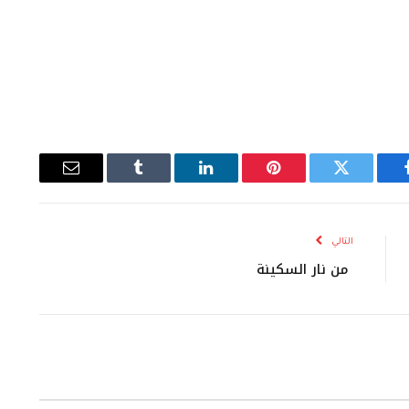
يسبوك
تويتر
بينتيريست
لينكدإن
Tumblr
البريد
الإلكتروني
التالي
من نار السكينة