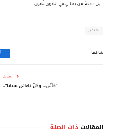
بل دفقةٌ من دمائي في الهوى تُهرَق
المتميز
شاركها.
ف
السابق
“كأنّي… وكلّ تاءاتي سبايا”..
المقالات
ذات الصلة