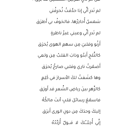
لم تَدرِ أنِّي إذا حدَّقتُ تُحرِقُني
شمسٌ أُحاذِرُها، فالخوفُ بي أَطرَق
لم تَدرِ أنِّي وعيني غيرُ ناظرةٍ
أَرنُو وقلبيَ مِن سهمِ الهوى يُخرَق
كالثَّلجِ أَبدُو وذابَ القلبُ مِن ولعي
أَضمَرتُ ناري وقلبي صارخٌ يُحرَق
وها كشَفتُ لكَ الأسرارَ في كَلِمٍ
كالزَّهرِ بينَ رياضِ الشِّعرِ قد أَورَق
فاسمَعْ رسائلَ قلبٍ أنتَ مالكُهُ
إليكَ وحدَكَ مِن دونِ الورى أَبرَق
إنِّي أُحِبّــــُكَ لا قـــولٌ أُرَدِّدُهُ