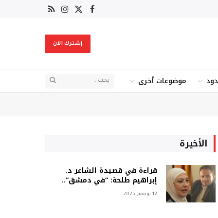
X
فيسبوك
RSS
الانستغرام
(Twitter)
إشترك الآن
دود
موضوعات أخرى
الأخيرة
قراءة في قصيدة الشاعر د.
إبراهيم طلحة: “في دمشق”..
12 نوفمبر 2025