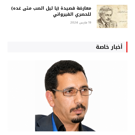
معارضة قصيدة (يا ليل الصب متى غده)
للحصري القيرواني
19 مارس 2024
أخبار خاصة