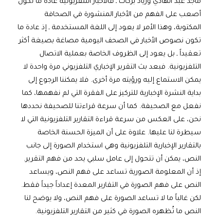
ماجد عبد الهادي وزياد بركات ـ فالأخبار التلفزيونية عادة ما تكون
أصعب على الفهم من الأخبار المنشورة في الصحافة
المكتوبة، وهذا الأمر لا يعود إلى اللغة المستخدمة ـ إذ عادة ما
تكون نصوص الأخبار في الصحف اليومية مصاغة بصيغة أكثر
تعقيداً ـ بل يعود إلى الظروف الخاصة بعملية الاتصال
التلفزيونية. فبعد بث التقرير الإخباري التلفزيوني مرة واحدة لا
يمكن الاستماع إليه ورؤيته مرة أخرى. فلا يمكننا الرجوع إلى
بداية النشرة الإخبارية للتركيز على الفقرة التي لم نفهمها، كما
نفعل مع الصحيفة. كما أن سرعة قراءتنا للصحيفة نحددها
نحن، على العكس من سرعة قراءة التقارير التلفزيونية التي لا
سيطرة لنا عليها. علاوة على أن الميزة الحسنة الخاصة
بالتقارير الإخبارية التلفزيونية وهي استخدام الصورة إلى جانب
النص، يمكن أن تتحول إلى عامل سلبي يحد من فهم التقرير.
إذ أن المعلومة الصورية تساعد على فهم النص، ويساعد
النص على فهم الصورة في التقارير المعدة إعداداً جيداً فقط.
لكن غالباً ما لا تساعد الصورة على فهم النص، ولا يوضح لنا
النص ما تُظهره الصورة في كثير من التقارير التلفزيونية.