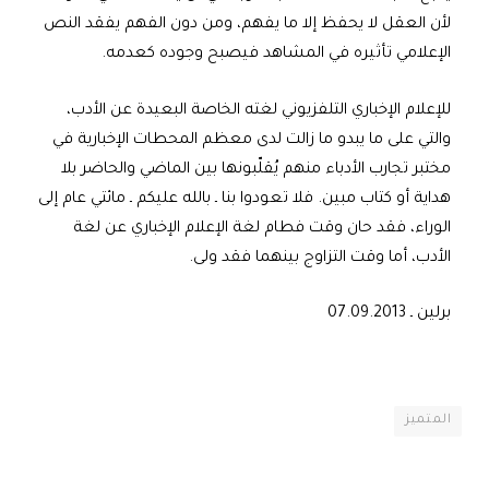
لأن العقل لا يحفظ إلا ما يفهم، ومن دون الفهم يفقد النص
الإعلامي تأثيره في المشاهد فيصبح وجوده كعدمه.
للإعلام الإخباري التلفزيوني لغته الخاصة البعيدة عن الأدب،
والتي على ما يبدو ما زالت لدى معظم المحطات الإخبارية في
مختبر تجارب الأدباء منهم يُقلّبونها بين الماضي والحاضر بلا
هداية أو كتاب مبين. فلا تعودوا بنا ـ بالله عليكم ـ مائتي عام إلى
الوراء، فقد حان وقت فطام لغة الإعلام الإخباري عن لغة
الأدب، أما وقت التزاوج بينهما فقد ولى.
برلين ـ 07.09.2013
المتميز