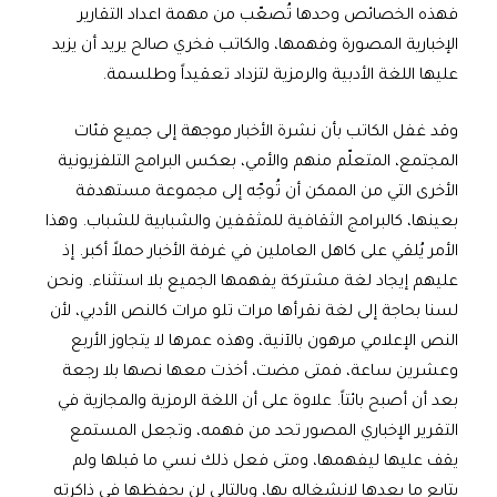
فهذه الخصائص وحدها تُصعّب من مهمة اعداد التقارير
الإخبارية المصورة وفهمها، والكاتب فخري صالح يريد أن يزيد
عليها اللغة الأدبية والرمزية لتزداد تعقيداً وطلسمة.
وقد غفل الكاتب بأن نشرة الأخبار موجهة إلى جميع فئات
المجتمع، المتعلّم منهم والأمي، بعكس البرامج التلفزيونية
الأخرى التي من الممكن أن تُوجّه إلى مجموعة مستهدفة
بعينها، كالبرامج الثقافية للمثقفين والشبابية للشباب. وهذا
الأمر يُلقي على كاهل العاملين في غرفة الأخبار حملاً أكبر. إذ
عليهم إيجاد لغة مشتركة يفهمها الجميع بلا استثناء. ونحن
لسنا بحاجة إلى لغة نقرأها مرات تلو مرات كالنص الأدبي، لأن
النص الإعلامي مرهون بالآنية، وهذه عمرها لا يتجاوز الأربع
وعشرين ساعة، فمتى مضت، أخذت معها نصها بلا رجعة
بعد أن أصبح بائتاً. علاوة على أن اللغة الرمزية والمجازية في
التقرير الإخباري المصور تحد من فهمه، وتجعل المستمع
يقف عليها ليفهمها، ومتى فعل ذلك نسي ما قبلها ولم
يتابع ما بعدها لانشغاله بها، وبالتالي لن يحفظها في ذاكرته