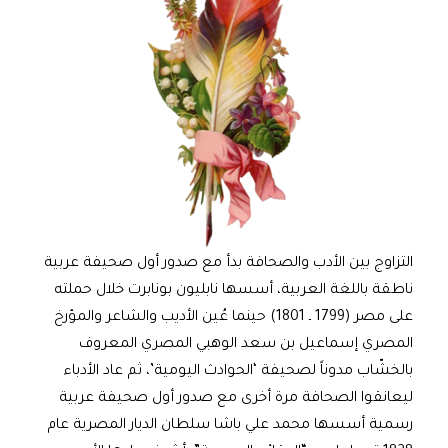
التزاوج بين الأدب والصحافة بدأ مع صدور أول صحيفة عربية
ناطقة باللغة العربية، أسسها نابليون بونابرت خلال حملته
على مصر (1799 ـ 1801) حينما عُين الأديب والشاعر والمؤرخ
المصري إسماعيل بن سعد الوهبي المصري المعروف
بالخشّاب مدوناً لصحيفة ‘الحوادث اليومية’، ثم عاد الأدباء
ليعانقوا الصحافة مرة أخرى مع صدور أول صحيفة عربية
رسمية أسسها محمد علي باشا سلطان الديار المصرية عام