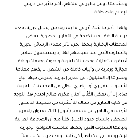
وعشاقها ـ ومن يطير في فلكهم ـ أكثر بكثير من دارسي
الإعلام والصحافة.
ولهذا الأمر بلا شك أثر في ما يعدونه من رسائل خبرية، فعند
دراسة اللغة المستخدمة في التقارير المصورة لبعض
المحطات الإخبارية يلحظ المرء تأثر معدي الرسائل الخبرية
بالأسلوب الأدبي عند صياغتهم لها. إذ يستخدمون تعابير
أدبية واستعارات ومحسنات لغوية ونعوت وصفات ولغة
مجازية ورمزية بل وأبيات كاملة من الشعر ـ لا يفهم معناها
ومغزاها إلا القليلون ـ في تقارير إخبارية، يُفترض فيها اتباع
الأسلوب التقريري أو الإخباري الخالي من المحسنات اللغوية
هذه. إلا أن بعض الكُتّاب أمثال فخري صالح امتدح هذا التوجه
في كتابة التقارير في مقالة له نُشرت في صحيفة الدستور
الأردنية في الثامن من سبتمبر (أيلول) 2011 بعنوان (التقرير
الصحفي واتساع حدود الأدب)، ظناً منه أن الصحافة العربية
باتباعها الأسلوب الأدبي يمكنها منافسة المواقع الإخبارية
الإلكترونية التي تبث أخباراً كل ثانية. وقد ضرب الكاتب مثلاً