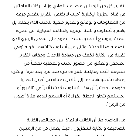
بتقارير كل من الزميلين ماجد عبد الهادي وزياد بركات العامليْن
في قناة الجزيرة الإخبارية ‘حيث لا يكتفي التقرير بتقديم جرعة
من المعلومات والوقائع وتقديم خلفية للحدث الذي ينقله، بل
يهتم بالأسلوب واللغة الرمزية والطاقة المجازية التي تُضيء
الحدث وتوسع أفقه وتسلط الضوء على المعنى الرمزي الذي
يتضمنه هذا الحدث’. ويُثني على أسلوب كتابتهما بقوله ‘وهي
تقنية في الكتابة تخفف من جهامة الأحداث وجفاف التقرير
الصحفي وتعمّق من حضور الحدث وتعطيه بعضاً من
ديمومة الأدب وقابليته للقراءة مرة بعد مرة بعد مرة’. ولكثرة
إعجابه بأسلوبهما دعا إلى تأهيل صحافيين آخرين ليحذوا
حذوهما، معتبراً أن هذا الأسلوب يحُدث تأثيراً في ‘القارئ أو
المستمع يتجاوز لحظة القراءة أو السمع ليدوم فترة أطول
من الزمن’.
من الواضح هنا أن الكاتب لا يُفرّق بين خصائص الكتابة
للصحيفة والكتابة للتلفزيون ـ حيث يعمل كل من الزميلين