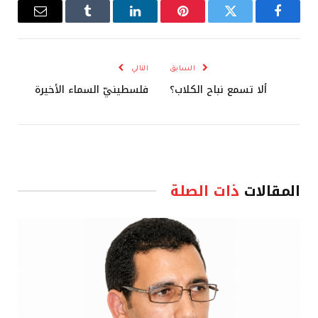
فيسبوك
تويتر
بينتيريست
لينكدإن
Tumblr
البريد
الإلكترو
السابق
التالي
ألا تسمع نباح الكلاب؟
فلسطينيّ السماء الأخيرة
المقالات
ذات الصلة