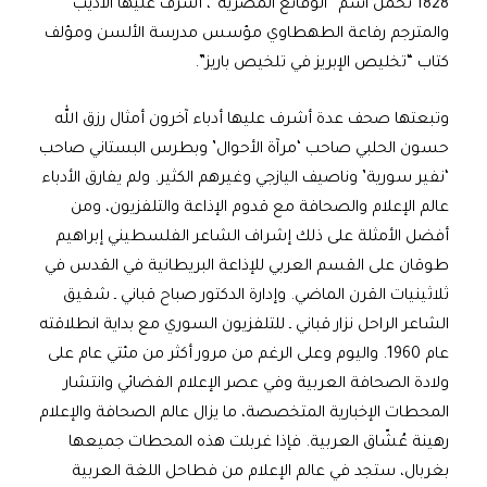
1828 تحمل اسم “الوقائع المصرية”، أشرف عليها الأديب
والمترجم رفاعة الطهطاوي مؤسس مدرسة الألسن ومؤلف
كتاب “تخليص الإبريز في تلخيص باريز”.
وتبعتها صحف عدة أشرف عليها أدباء آخرون أمثال رزق الله
حسون الحلبي صاحب ‘مرآة الأحوال’ وبطرس البستاني صاحب
‘نفير سورية’ وناصيف اليازجي وغيرهم الكثير. ولم يفارق الأدباء
عالم الإعلام والصحافة مع قدوم الإذاعة والتلفزيون، ومن
أفضل الأمثلة على ذلك إشراف الشاعر الفلسطيني إبراهيم
طوقان على القسم العربي للإذاعة البريطانية في القدس في
ثلاثينيات القرن الماضي. وإدارة الدكتور صباح قباني ـ شقيق
الشاعر الراحل نزار قباني ـ للتلفزيون السوري مع بداية انطلاقته
عام 1960. واليوم وعلى الرغم من مرور أكثر من مئتي عام على
ولادة الصحافة العربية وفي عصر الإعلام الفضائي وانتشار
المحطات الإخبارية المتخصصة، ما يزال عالم الصحافة والإعلام
رهينة عُشّاق العربية. فإذا غربلت هذه المحطات جميعها
بغربال، ستجد في عالم الإعلام من فطاحل اللغة العربية