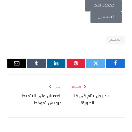
محمود النجار
الخمسون
المتميز
فيسبوك
تويتر
بينتيريست
لينكدإن
Tumblr
البريد
الإلكترو
السابق
التالي
يد رجل ينام في قلب
العصيان على التنميط:
الصورة!
درويش نموذجا..