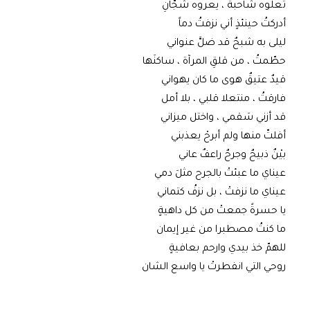
تعلوه شاحبةٌ ، يعروه شجّانِ
أدركتُ حينئذٍ أني نزفتُ دماً
ليلى به شبحٌ قد ضلَّ عنواني
حطّمتُ ، من قلقِ المرآة ، ساكنَها
قيدٌ عتيقٌ هوى ما كان يهواني
فارقتُ ، منتعلا قلبي ، بلا أمل
قد أزني سَقمي ، واختل ميزاني
أفلتّ منها ولم أبرحْ يعذبني
بيْنٌ ذبيحٌ وجرحٌ راعفٌ عاني
عيناي ما عبئتْ بالجرح مثلَ دمي
عيناي ما نزفتْ ، بل نزفُ كتماني
يا حسرةً جمعتْ من كل داهيةٍ
ما كنتُ مصطبرا من غير إيمان
للهمّ خذ بيدي وارحم بعافيةٍ
روحي التي انفطرتْ يا واسع الشان