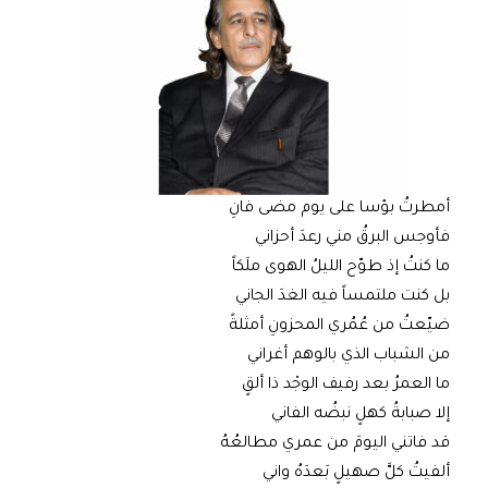
أمطرتُ بؤسا على يوم مضى فانِ
فأوجس البرقُ مني رعدَ أحزاني
ما كنتُ إذ طوّح الليلُ الهوى ملَكاً
بل كنت ملتمساً فيه الغدَ الجاني
ضيّعتُ من عُمُري المحزونِ أمثلةً
من الشباب الذي بالوهم أغراني
ما العمرُ بعد رفيف الوجْد ذا ألقٍ
إلا صبابةُ كهلٍ نبضُه الفاني
قد فاتني اليومَ من عمري مطالعُهُ
ألفيتُ كلَّ صهيلٍ بَعدَهُ واني