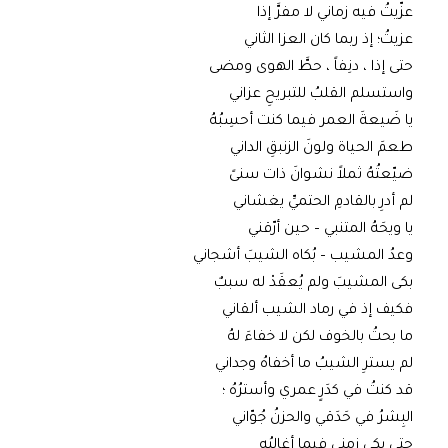
عزّيتُ فيه زماني لا مفرَّ إذا
عزيتُ؛ إذ ربما كان العزا الثاني
حتى إذا ، دنِفاً ، حطَّ الهوى ومضى
واستسلم القلبُ للتبريحِ عزاني
يا ضَيعةَ العمر فيما كنت أحسِبُهُ
طعمَ الحياة ولونَ الزنبقِ الداني
ضيّعتُهُ ثملاً نشوانَ ذات سنىً
لم أدرِ بالقادمِ الحتميِّ يغشاني
يا ويحَهُ المتنبي – حين أرّقني
وعدُ المشيب – بُكاه الشيبَ أشجاني
بكى المشيبَ ولم يُعقَدْ له سببٌ
فكيف إذ في رماد الشيب ألقاني
ما بحتُ بالخوف لكن لا خفاءَ لهُ
لم يسترِ الشيبُ ما أخفاهُ وجداني
قد كنتُ في كدَرٍ عمري وأسترُهُ ؛
البِشرُ في حَدَقي والحزنُ جُوّاني
حتى بكى زمني فيما أغالبُه