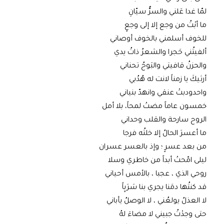
لمّا غدا عَلني والسرُّ سيّانِ
ما أبْتُ من وجع إلا إلى وجعٍ
للخوف أسلمني بالخوف أوصاني
ألفيتُني حَجرا والشعرُ ذاتُ يدي
والحزنُ قافيتي والبَوحُ تحناني
أرثيكَ يا زمناً لانت له هُدُبي
واحدودبتْ عنقي وانهدّ بنياني
خمسون عاماً مضتْ لمحاً، بلا أمل
الروح سارحة والقلب وحداني
ما أعسرَ الحالُ إلا خلتُه فرجا
من بعد عسرٍ ؛ وإذ بالعسر عسران
ليلى امّحتْ أبداً من خاطري وسلا
روحي الذي ، عجبا ، بالأمس أحياني
قد كنتُها دمَنا يجري بنا سَرَبٍاً
لا العذلُ يولعُني ، لا الوصلُ يأباني
حتى وجدْتُ جبيني لا مضاءَ لهُ