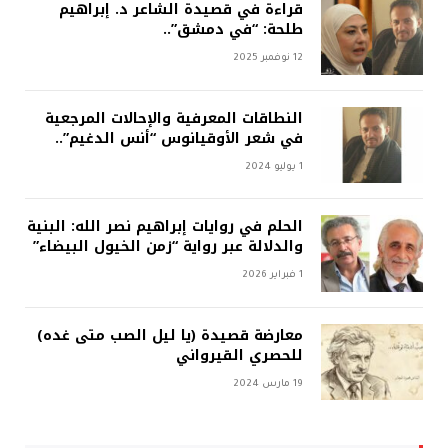
قراءة في قصيدة الشاعر د. إبراهيم
طلحة: “في دمشق”..
12 نوفمبر 2025
النطاقات المعرفية والإحالات المرجعية
في شعر الأوقيانوس “أنس الدغيم”..
1 يوليو 2024
الحلم في روايات إبراهيم نصر الله: البنية
والدلالة عبر رواية “زمن الخيول البيضاء”
1 فبراير 2026
معارضة قصيدة (يا ليل الصب متى غده)
للحصري القيرواني
19 مارس 2024