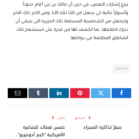
ينزع إشارات النقص، في حين أن مالك بن بني أقام حدوداً
وأسواراً عالية كي يجعل من الأنا تلك الأنا، ومن الآخر ذلك الآخر،
وليجعل من الشخصية المسلمة تلك الجزيرة التي ينبغي أن
تدرك اختلافها، بما انكشف لها من قدرة على استشعار تلك
المناطق المظلمة في دواخلها.
المتميز
فيسبوك
تويتر
بينتيريست
لينكدإن
Tumblr
البريد
الإلكترو
السابق
التالي
سَفرٌ لذَاكرة الصحراء
خمس قصائد للشاعرة
الأمريكية “كيم أدونيزيو”..