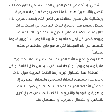
الإشكالي، إذ ثمة في الفكر العربي الحديث سعي لخلق خطابات
تتصل بالأنا، غير أنها غالباً ما تحضر بوصفها أزمة معرفية
وإنشائية على محور الاختلاف عن الآخر، الذي يتحدد بالغربي الذي
يشكل مصدر قلق وجودي للذات العربية، التي انحلت عُراها
خلال فترة الحكم العثماني؛ لتخرج مرتبكة من تلك الحقبة،
وبوجه خاص في زمن مفاهيم ونشوء القوميات الأوروبية، وما
تلبسها من داء الهيمنة لكل ما هو خارج نطاقها بوصفه
مختلفاً.
هذا الوضع دفع « الأنا» العربية للبحث عن علامات حضورها
مادياً وسيمولوجياً، ونتيجة لهذا كان لا بد من خلق ثقافة، ولكن
أي ثقافة؟ هذا التساؤل تبرره أزمة الكتابة العربية حول الذات
والآخر على مستوى الانبهار النموذجي والارتهان للغربي، إلى
درجة أن الثقافة العربية المعاد تشكيلها في ضوء اللغة
والهوية والقومية والتاريخ ما انفكت تبحث عن صيغ أخرى
للتماهي أو الاتصال بالغربي، أو الانفصال عنه.