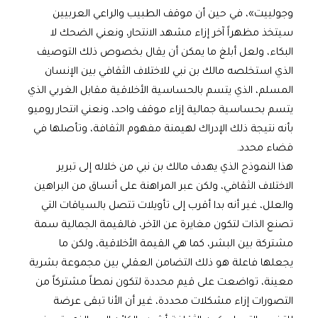
وجولييت»، في حين أن موقف الطبيب والراعي العربيين
سيتخذ مظهراً آخر إزاء مشهد الانتحار، ونعني الضحك لا
البكاء، ولعل أبلغ ما يمكن أن يقال بخصوص ذلك التوصيف
الذي استخلصه مالك بن نبي للاختلاف الثقافي بين الإنسان
المسلم، الذي يتسم بالحساسية الأخلاقية مقابل الغربي الذي
يتسم بحساسية جمالية إزاء موقف واحد، ونعني انتحار روميو
بأنه نتيجة ذلك الإدراك لهيمنة مفهوم الثقافة، وتأصلها في
فضاء محدد.
هذا النموذج الذي يهدف مالك بن نبي من خلاله إلى تبرير
الاختلاف الثقافي، ولكن عبر المراهنة على أنساق من البراهين
والعلل، غير أنه بدا أقرب إلى تأويلات تتصل بالسياقات التي
تصنع الذات لتكون مغايرة عن الآخر، فالقيمة الجمالية سمة
مشتركة بين البشر، كما هي القيمة الأخلاقية، ولكن ما
يجعلها فاعلة هو ذلك التضامن العقلي بين مجموعة بشرية
معينة، تواضعت على قيم محددة لتكون نمطاً مشتركاً من
التصورات إزاء مشكلات محددة، غير أن الأنا تبقى عرضة