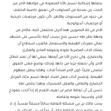
بجعلها إشكالية تتسم بالأنا المنعوتة في مواجهة الآخر عبر
البحث عن نمذجة من المدلولات التي تعمق خاصية الاختلاف
في حدود من المستويات والأطر، كأن تكون مرجعيات تاريخية
أو مرجعيات أيديولوجية.
الآخر في كلا التصورين هما آخران مختلفان كلية، فالآخر من
وجهة نظر طه حسين ينتج بسبب أزمة تتأسس على مشهد
تعالي مفردات الهيمنة والاستعمار، فالغرب استطاع أن
يمتلك الذات المصرية بقوته وتفوقه المادي والفكري
والحضاري، وكي تخرج الأنا من أزمتها، ينبغي لها أن تمتد لتطال
الآخر، وأن تجعله جزءا من ذاتها، وبذلك يوضع معنى التفوق
ليضحي فارغاً، كون الآخر امتداداً للذات، وهكذا يبطل مفهوم
الهيمنة، وتصبح الذات فعل امتداد كونها تتسم بذلك المرتكز
الحضاري والثقافي والعقل المشترك، وبهذا يخلص طه
حسن إلى أن ثقافة مصر لن تعرف التقدم إلا إذا أخذت بنموذج
الآخر، ولاسيما علومه وثقافته.
يبحث مالك بن نبي مشكلة الثقافة سالكاً مسلكاً نفسياً، إذ لا
بد من وضع حدود للثقافة فكان أن لجأ ابن نبي للاتكاء على