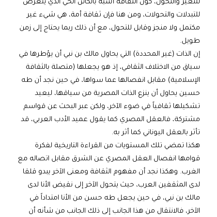
للتغير والتحول، كون الثقافة أشبه بالكائن الحي الذي يتعرض
للتبدلات والتحولات، ومن هنا فإن ثقافة أمة، هي شيء غير
مكتمل ولا منجز وقابل للتحول، مع أن ذلك ربما يحتاج إلى زمن
طويل.
إن الذات (غير المحددة) التي يحاول مالك بن نبي أن يؤطرها في
سياق من الاختلاف الثقافي، إذ هو يجعلها (متصلة بالثقافة
الإسلامية) مقابل انفصالها عما سواها، في حين نجد أن طه
حسين يحاول أن ينزع الذات المصرية من سياقها، ليعيد
تشكيلها ثقافياً في ضوء الآخر، ولكن عبر البحث عن قواسم
مشتركة، فالعقل المصري كما يقول عميد الأدب العربي، قد
تأثر بالعقل اليوناني كما أثر به.
هكذا تمضي تلك المستويات من القراءة التاريخية لفكرة
قوامها انفصال العقل المصري عن الشرق مقابل اتصاله مع
الغرب. وهكذا نجد أن مفهوم الثقافة ومعنى الآخر يبدو قلقا
لدى المثقفين العرب، حيث يتحول الآخر إلى نقيض الأنا لدى
مالك بن نبي، في حين يجعل طه حسن من الأنا امتداداً في
الآخر، فالانتقال من هذا الجانب إلى ذلك الجانب من شأنه أن