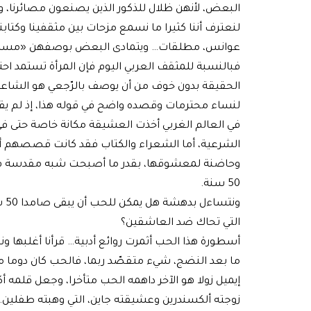
البعض، لأنهن ظلال للذكور الذين يصنعون مصائرنا، 
لنعترف أننا كثيرا ما نسمع مزحات بين مثقفينا وكتابن
عوانس، مطلقات… ويتمادى البعض بوصفهن «مسكينات» 
فبالنسبة للمثقف العربي اليوم فإن المرأة تستمد احت
الحقيقة بدون خوف من أن يوصف بالرّجعي هو الشاعر 
لنساء محترمات وقصده واضح في قوله هذا، إذ لم يقبل أ
في العالم الغربي أخذت العشيقة مكانة خاصة حتى في ح
الشرعية، أما الشعراء والكتاب فقد كانت قصصهم أ
وحاضنة لمعشوقها، بقدر ما أصبحت شبه مقدسة في 
50 سنة.
ونت
التي تحاك ضد العاشقين؟
أسطورة هذا الحب أثمرت روائع أدبية… قرأنا أغلبها و
ما بعد النضج، شيء متقصّد ربما، فالحب كان دوما
إيميل زولا هو الآخر داهمه الحب متأخرا، وجعل قلمه أ
زوجته ألكسندرين وعشيقته جاين، التي وهبته طفلين… 