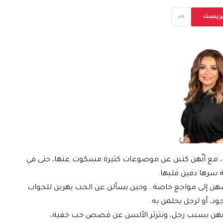
يريست
، مع أنّهن كتبن عن موضوعات كثيرة مسكوت عنها، حتى في
ة سرها دفين قلبها.
صهن إلى مواجع خاصة.. وحين يسألن عن الحب يهربن للجواب
د، أو لرجل يحلمن به.
اطفهن بسبب رجل، وتثرثر الألسن عن قصص حب خفية،