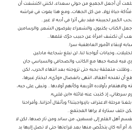
حلمت أن أجعل الجميع من حولي سعداء، لكنني اكتشفت أن
اكة حياة زولا، من كل الجهات، ومع هذا يموت في فراشه
 الكبير لحبيبته فقد بقي أثرا في أدبه لا غير…
 جعل الكتاب يكتبون، والشعراء يقرضون الشعر، والرسامين
ب أن تكشف امرأة عن حبيب حرّك قلمها…
ابه لإبقاء الأمور العاطفية سرا.
ليلات، وخيانات أزواجنا لنا، لن نبلغ شجاعة مادلين
روي فيه قصة حبها مع الكاتب والصحافي والسياسي جان
 شريبر، التي بدأت حين كان عمرها 17 سنة، وظلت متعلقة بحبه حتى تزوجته بعد انتهاء الحرب، لكن
من 13 سنة، لأنها لم تستطع أن تمنحه أطفالا، انتهى بانفصال «ودّي»، ليختار غيرها،
والاهتمام بأولاده الأربعة وكأنهم أولادها… وتبقى على حبه،
ورم سرطاني، إذ كتبت عنه قائلة «ابن قلبي».
ا مرحلة الاعتراف بازدواجيتنا؟ وبأثقال أحزاننا، وأفراحنا
 لكن خلف ستارة لا يراها المجتمع…
قسم أهل القلم إلى قسمين، من ساند ومن ثار ضدها، لكن لا
أم أنه كان يتخلّص منها بعد قراءتها حتى لا تصل إليها يد