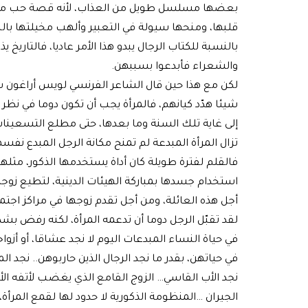
بعضها مسلسل طويل من العذاب، لأنه قصة حب من ط
قلبها، ومنحها سيولة في التعبير وألهب مخيلتها بالص
بالنسبة للكتاب الرجال يبدو هذا الأمر عاديا، فالتاري
والشعراء فأبدعوا بسببهن.
شيئا هدّد كيانهم، فالمرأة يجب أن تكون دوما في نظر
إلى غاية تلك السنة وما بعدها، حتى مطلع التسعينات ف
تزال المرأة المبدعة لم تمنح مكانة الرجل المبدع نفس
فالقلم لفترة طويلة كان أداة يستخدمها الذكور، مثله
استخدام جسدها بمباركة الهيئات الدينية، لتطيع زو
أجل هذه العائلة، ومن أجل تقدم زوجها في مراكز اجتما
لقد تقبّل الرجل دوما أن تدعمه المرأة، لكنه رفض بشد
في حياة النساء المبدعات اليوم لا نجد عشاقا، أو أزواجا
في حياتهن، بقدر ما نجد الرجال الذين حاربوهن.. نجد
نجد الأب القاسي… الزوج القامع الذي يغضب لأتفه الأم
الجيران …المنظومة الذكورية لا حدود لها لقمع المرأ