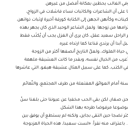
وفي الغالب يحظين بمكانة أفضل من غيرهن.
ا على أن الشاعرات والكاتبات نساء فاشلات في الزواج،
وكأنهن اتجهن إلى الكتابة كورقة أخيرة لإثبات ذواتهن.
رامها من زوجها. ولعل الشاعر الوحيد الذي كان يجهر بهذه
الراحل سعيد عقل، كان يرى أن الغزل يجب أن يُكتَب فقط
بدا أن يرتدي قناعا كما ارتداه غيره.
ياة الملوك، ولعلّ التاريخ أنصفها أكثر من الزوجة
غرب من الخيال نفسه، وبقدر ما كانت العشيقة ملهمة
الكتب، كما على سبيل المثال عشيقة هيغو، التي عاشرها
ساءل بدهشة هل يمكن للحب أن يبقى صامدا 50 سنة أمام العوائق المفتعلة من طرف المجتمع، والنّمائم
نحن صغار، لكن بقي الحب مخفيا عن عيوننا حتى بلغنا سنّ
 موضوعا مرفوضا طرحه بهذا الشكل.
كثر نضجا حين التقى بجاين، ولكنه لم يستطع أن يوفق بين
باعتراف منه نقرأ: «لست سعيدا، هذه الحياة المزدوجة