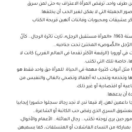
رف واحد، ترفض المرأة الاعتراف به حتى لمن سرق
ور الجميلة التي لا يمكن لغير الحب أن يخلقها.
خ يذكر عشيقات ومحبوبات وفاتنات ألهبن قريحة الكتاب
لكن مع هذا حين قال الشاعر الفرنسي لويس أراغون سنة 1963: «المرأة مستقبل الرجل»، ثارت ثائرة الرجال… كأنّ
 الرّجل «الصُّوص» المختبئ تحت جناحيه…
ي أوروبا (الرقعة الأكثر تقدما في العالم الغربي) كانت لا
ها، خاصة تلك التي تكتب.
ا مثل أدوات كثيرة مهمة في الحياة. للمرأة حق واحد فقط هو
جها وتخدمه وتنجب له أطفالا وتضحي بالغالي والنفيس من
عية أو اقتصادية أو غير ذلك.
ة أن يدعمها.
 داعمين لهن، إلا فيما ندر، لا نجد رجالا سجلوا حضورا إيجابيا
 المعشوق السري الذي رفض حب الكاتبة أو الشاعرة…
ور حين يرى زوجته تكتب… رجال العائلة… الأعمام والأخوال،
ة، بمباركة من النساء الفاشلات أو المتسلقات، كما يسميهن