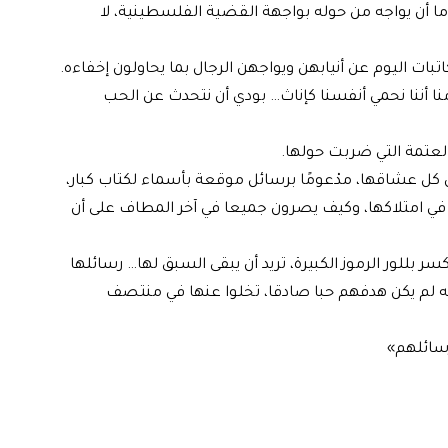
ما أن يواجه من حوله بواجهة القضية الفلسطينية، لا
اتبات اليوم عن أنيابهن ويواجهن الرجال بما يحاولون إخفاءه.
نا أننا نحمي أنفسنا كإناث… بودي أن نتحدث عن الحب
العتمة التي ضربت حولها.
ل عشاقها، مدْعومًا برسائل موقعة بأسماء لكتاب كبار،
ي امتلاكها، وكيف يصرون جميعا في آخر المطاف على أن
ر بللور الرموز الكبيرة، تريد أن يبقى السبق لها… رسائلها
 لم يكن هدفهم حبا صادقا، تخلوا عنها في منتصف
رسائلهم»