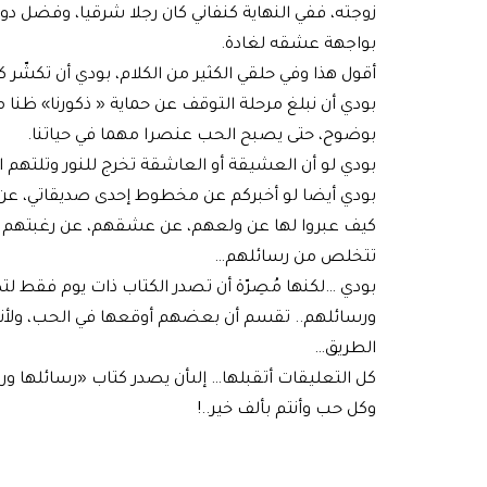
زوجته، ففي النهاية كنفاني كان رجلا شرقيا، وفضل دو
بواجهة عشقه لغادة.
أقول هذا وفي حلقي الكثير من الكلام، بودي أن تكشّر ك
بودي أن نبلغ مرحلة التوقف عن حماية « ذكورنا» ظنا م
بوضوح، حتى يصبح الحب عنصرا مهما في حياتنا.
بودي لو أن العشيقة أو العاشقة تخرج للنور وتلتهم 
بودي أيضا لو أخبركم عن مخطوط إحدى صديقاتي، عن ك
كيف عبروا لها عن ولعهم، عن عشقهم، عن رغبتهم ف
تتخلص من رسائلهم…
بودي …لكنها مُصِرّة أن تصدر الكتاب ذات يوم فقط لتكس
ورسائلهم.. تقسم أن بعضهم أوقعها في الحب، ولأنه
الطريق…
كل التعليقات أتقبلها… إلىأن يصدر كتاب «رسائلها و
وكل حب وأنتم بألف خير..!