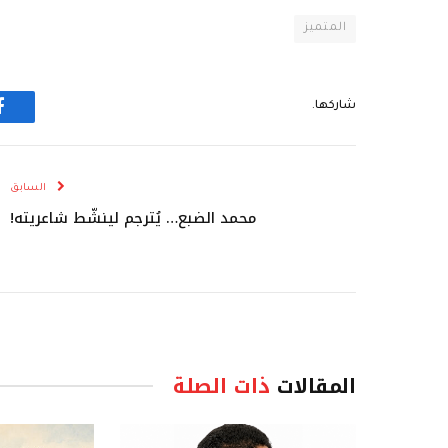
المتميز
شاركها.
ف
السابق
محمد الضبع… يُترجم لينشّط شاعريته!
المقالات
ذات الصلة