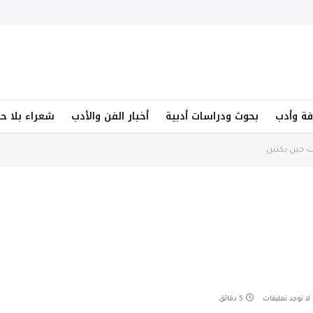
فة وأدب
بحوث ودراسات أدبية
أخبار الفن والأدب
شعراء بلا ح
 حين يكتبن
لا توجد تعليقات
5 دقائق