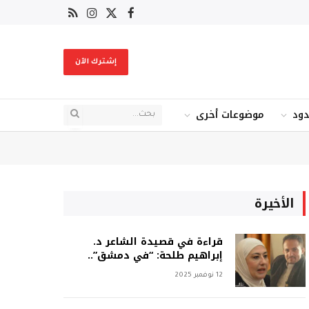
X
فيسبوك
RSS
الانستغرام
(Twitter)
إشترك الآن
دود
موضوعات أخرى
الأخيرة
قراءة في قصيدة الشاعر د.
إبراهيم طلحة: “في دمشق”..
12 نوفمبر 2025