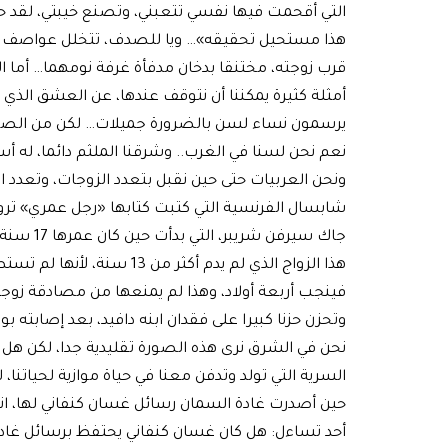
التي أقحمت فيها نفسي تتعبني، وتصنع خيبتي، لقد 
هذا مستحيل تحقيقه»… ويا للصدف، تتخلل عواصف فتّ
قرب زوجته، مختنقا بدخان مدفأة غرفة نومهما… أما الحب
أمثلة كثيرة يمكننا أن نتوقف عندها، عن العشق الذي
يرسمون نساء لسن بالضرورة جميلات… لكن من الصع
نعم نحن لسنا في الغرب.. وشرقنا الملثم دائما، له أسب
ونحن العربيات حتى حين نقبل بتعدد الزوجات، وتعدد الخ
شابسال الفرنسية التي كتبت كتابها «رجل عمري» ت
جاك سيرفن
هذا الزواج الذي لم يدم أكثر 
فينجب أربعة أولاد، وهذا لم يمنعها من مصادقة زوجته 
وتحزن حزنا كبيرا على فقدان ابنه دافيد، بعد إصابته ب
نحن في الشرق نرى هذه الصورة تقليدية جدا، لكن هل بلغن
السرية التي تولد وتدفن معنا في حياة موازية لحياتنا،
حين أصدرت غادة السمان رسائل غسان كنفاني لها، ان
أحد تساءل: هل كان غسان كنفاني يحتفظ برسائل غادة، 