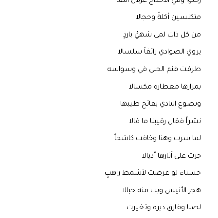
رحلوا وفي الأحداج غزلان النقا
متكنسين أكلةً وحجالا
من كل ذات لمى شهيٍّ باردٍ
يروي الصوادي رائقاً سلسالا
طرقت فنم الحلى في وسواسه
بمزارها معطارة مكسالا
وتضوع النادي بفائح طيبها
نشراً فقال رقيبنا ما قالا
لما سرت وهنا وخافت كاشحاً
جرت على آثارها أذيالا
حسناء لو عرضت لأشمط راهبٍ
هجر الأنيس وبت منه حبالا
لصبا وفارق ديره وتغيرت