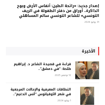
إصدار جديد: «رائحة الطين: أنفاس الأرض وبوح
الذاكرة.. أوراق من دفتر الطفولة في الريف
التونسي» للشاعر التونسي سالم المساهلي
31 يوليو 2026
الأخيرة
قراءة في قصيدة الشاعر د. إبراهيم
طلحة: “في دمشق”..
12 نوفمبر 2025
النطاقات المعرفية والإحالات المرجعية
في شعر الأوقيانوس “أنس الدغيم”..
1 يوليو 2024