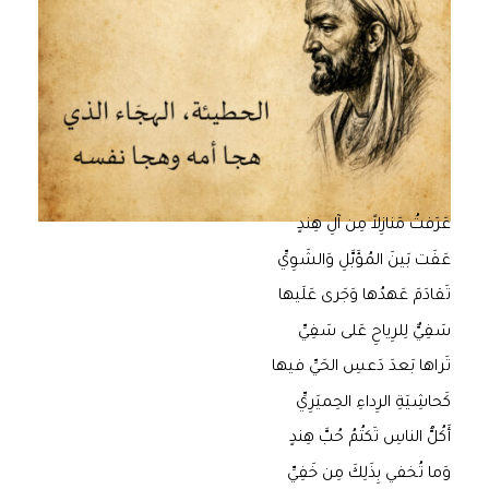
عَرَفتُ مَنازِلاً مِن آلِ هِندٍ
عَفَت بَينَ المُؤَبَّلِ وَالشَوِيِّ
تَقادَمَ عَهدُها وَجَرى عَلَيها
سَفِيٌّ لِلرِياحِ عَلى سَفِيِّ
تَراها بَعدَ دَعسِ الحَيِّ فيها
كَحاشِيَةِ الرِداءِ الحِميَرِيِّ
أَكُلُّ الناسِ تَكتُمُ حُبَّ هِندٍ
وَما تُخفي بِذَلِكَ مِن خَفِيِّ