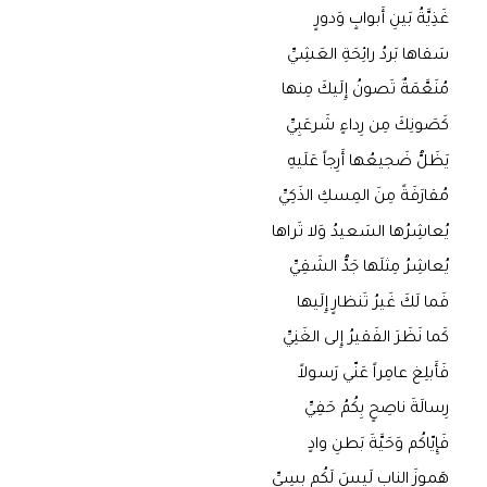
غَذِيَّةُ بَينِ أَبوابٍ وَدورٍ
سَقاها بَردُ رائِحَةِ العَشِيِّ
مُنَعَّمَةٌ تَصونُ إِلَيكَ مِنها
كَصَونِكَ مِن رِداءٍ شَرعَبِيِّ
يَظَلُّ ضَجيعُها أَرِجاً عَلَيهِ
مُقارَفَةً مِنَ المِسكِ الذَكِيِّ
يُعاشِرُها السَعيدُ وَلا تَراها
يُعاشِرُ مِثلَها جَدُّ الشَقِيِّ
فَما لَكَ غَيرُ تَنظارٍ إِلَيها
كَما نَظَرَ الفَقيرُ إِلى الغَنِيِّ
فَأَبلِغ عامِراً عَنّي رَسولاً
رِسالَةَ ناصِحٍ بِكُمُ حَفِيِّ
فَإِيّاكُم وَحَيَّةَ بَطنِ وادٍ
هَموزَ النابِ لَيسَ لَكُم بِسِيِّ