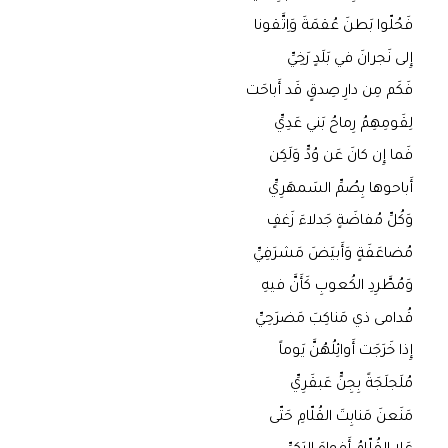
فَحُلّوا بَطنَ عُقمَةَ وَاِتَّقونا
إِلى نَجرانَ في بَلَدٍ رَخِيِّ
فَكَم مِن دارِ صِدقٍ قَد أَباحَت
لِقَومِهِمُ رِماحُ بَني عَدِيِّ
فَما إِن كانَ عَن وُدٍّ وَلَكِن
أَباحوها بِصُمِّ السَمهَرِيِّ
وَكُلِّ مُفاضَةٍ جَدلاءَ زَغفٍ
مُضاعَفَةٍ وَأَبيَضَ مَشرَفِيِّ
وَمُطَّرِدِ الكُعوبِ كَأَنَّ فيهِ
قُدامى ذي مَناكِبَ مَضرَحِيِّ
إِذا خَرَجَت أَوائِلُهُنَّ يَوماً
مُلَجلَجَةً بِجِنٍّ عَبقَرِيِّ
مَنَعنَ مَنابِتَ القُلّامِ حَتّى