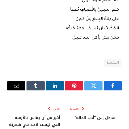
عَلا القُلّامُ أَفواهَ الرَكِيِّ
كَفَوا سَنِتينَ بِالأَصيافِ بُقعاً
عَلى تِلكَ الجِفارِ مِنَ النَفِيِّ
أَتَغضَبُ أَن يُساقَ القَهدُ فيكُم
فَمَن يَبكي لِأَهلِ الساجِسِيِّ
المتميز
فيسبوك
تويتر
بينتيريست
لينكدإن
Tumblr
البريد
الإلكترو
السابق
التالي
مدخل إلى “أدب الحالة”
أكبر من أن يقاس بالأزمنة
التي ليست لأحد في شعريّة