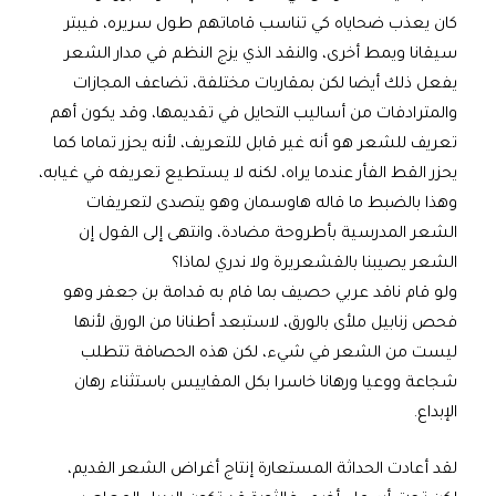
كان يعذب ضحاياه كي تناسب قاماتهم طول سريره، فيبتر
سيقانا ويمط أخرى، والنقد الذي يزج النظم في مدار الشعر
يفعل ذلك أيضا لكن بمقاربات مختلفة، تضاعف المجازات
والمترادفات من أساليب التحايل في تقديمها، وقد يكون أهم
تعريف للشعر هو أنه غير قابل للتعريف، لأنه يحزر تماما كما
يحزر القط الفأر عندما يراه، لكنه لا يستطيع تعريفه في غيابه،
وهذا بالضبط ما قاله هاوسمان وهو يتصدى لتعريفات
الشعر المدرسية بأطروحة مضادة، وانتهى إلى القول إن
الشعر يصيبنا بالقشعريرة ولا ندري لماذا؟
ولو قام ناقد عربي حصيف بما قام به قدامة بن جعفر وهو
فحص زنابيل ملأى بالورق، لاستبعد أطنانا من الورق لأنها
ليست من الشعر في شيء، لكن هذه الحصافة تتطلب
شجاعة ووعيا ورهانا خاسرا بكل المقاييس باستثناء رهان
الإبداع.
لقد أعادت الحداثة المستعارة إنتاج أغراض الشعر القديم،