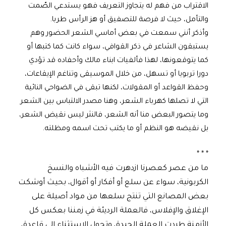
الاقتراب من فهم له يتجاوز التعريف فهو يستدعي الصّمت
والتأمل، حيث لا فرصة للتصفيق أو هز الرأس طربا.
وأذكر أنني سمعت في بعض أماسي الشعر الحضور وهم
يستبقون الشاعر في ذكر القوافي، سواء كانت كما كتبها أو
كما يتوقعونها، لهذا فألفيات ابناء مالك وأحفاده قد تؤدي
دورا تربويا أو تسهل، من خلال الموسيقى وتناغم الإيقاعات،
وحفظ القواعد أو المقولات، لكنها تبقى في الضواحي النائية
التي لا تصلها كهرباء الشعر، وهنا مصدر الالتباس بين الشعر
وما يتصور البعض منا أنه الشعر، فالنثر ليس نقيض الشعر،
بل نقيضه هو النظم أو ما يكتب تحت اسمه ومظلته.
* * *
ما من عصر كعصرنا ازدهرت فيه الأشباه والنسخ
الكربونية، سواء عن سلع أو أفكار أو أقوال، بحيث أوشكت
بعض المصانع التي تنتج سلعها من مواد أصيلة على
الإغلاق والإفلاس، فالعملة الرديئة في زمننا بعكس كل
الأزمنة طردت العملة الجيدة، وتحول الاستثناء إلى قاعدة،