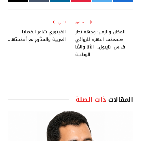
فيسبوك
تويتر
بينتيريست
لينكدإن
Tumblr
البريد
الإلكترو
السابق
التالي
المكان والزمن: وجهة نظر
الفيتوري شاعر القضايا
«منعطف النهر» للروائي
العربية والمتأزم مع أنظمتها..
ف.س. نايبول… الأنا والأنا
الوطنية
المقالات
ذات الصلة