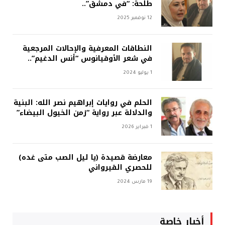
طلحة: “في دمشق”..
12 نوفمبر 2025
النطاقات المعرفية والإحالات المرجعية
في شعر الأوقيانوس “أنس الدغيم”..
1 يوليو 2024
الحلم في روايات إبراهيم نصر الله: البنية
والدلالة عبر رواية “زمن الخيول البيضاء”
1 فبراير 2026
معارضة قصيدة (يا ليل الصب متى غده)
للحصري القيرواني
19 مارس 2024
أخبار خاصة