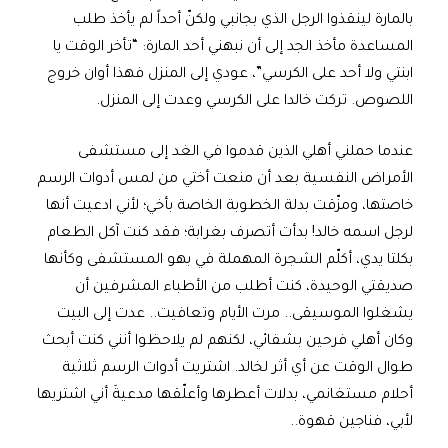
بالمارة لينقذوا الرجل الذي بجانبي ولكنّ أحداً لم يأخذ طلب
المساعدة مأخذ الجد إلى أن نبهني أحد المارة: “تأخر الوقت يا
ابنتي ولا أحد على الكرسي”، عودي إلى المنزل فهذا أوان خروج
اللصوص. تركت خالدا على الكرسي وعدت إلى المنزل.
عندما حملني أهلي الذين قدموا في الغد إلى مستشفى
الأمراض النفسية بعد أن منعت أختي من لمس أدوات الرسم
خاصتها، ومزّقت بدلة الخطوبة الخاصة بأخي؛ لأني ادعيت أنها
لرجل اسمه خالد! بدأت أتصرف بغرابة؛ فقد كنت آكل الطعام
بكلتا يدي، أكلّم الشجرة المهملة في بهو المستشفى وكأنها
صديقتي الوحيدة، كنت أطلب من الأطباء المشرفين أن
يشغلوا الموسيقى.. مرت الأيام وتعافيت.. عدت إلى البيت
وكان أهلي فرحين بشفائي، لكنهم لم يلاحظوا أنني كنت أبحث
طوال الوقت عن أي أثر لخالد. اشتريت أدوات الرسم ثلاثية
أحلام مستغانمي، بدلات أعطرها وأعلّقها مدعيةَ أني اشتريها
لأبي، فناجين قهوة..