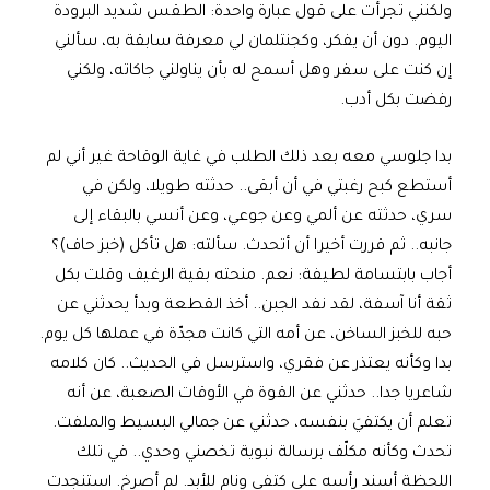
ولكنني تجرأت على قول عبارة واحدة: الطقس شديد البرودة
اليوم. دون أن يفكر، وكجنتلمان لي معرفة سابقة به، سألني
إن كنت على سفر وهل أسمح له بأن يناولني جاكاته، ولكني
رفضت بكل أدب.
بدا جلوسي معه بعد ذلك الطلب في غاية الوقاحة غير أني لم
أستطع كبح رغبتي في أن أبقى.. حدثته طويلا، ولكن في
سري، حدثته عن ألمي وعن جوعي، وعن أنسي بالبقاء إلى
جانبه.. ثم قررت أخيرا أن أتحدث. سألته: هل تأكل (خبز حاف)؟
أجاب بابتسامة لطيفة: نعم. منحته بقية الرغيف وقلت بكل
ثقة أنا آسفة، لقد نفد الجبن.. أخذ القطعة وبدأ يحدثني عن
حبه للخبز الساخن، عن أمه التي كانت مجدّة في عملها كل يوم.
بدا وكأنه يعتذر عن فقري، واسترسل في الحديث.. كان كلامه
شاعريا جدا.. حدثني عن القوة في الأوقات الصعبة، عن أنه
تعلم أن يكتفيَ بنفسه، حدثني عن جمالي البسيط والملفت.
تحدث وكأنه مكلّف برسالة نبوية تخصني وحدي.. في تلك
اللحظة أسند رأسه على كتفي ونام للأبد. لم أصرخ. استنجدت