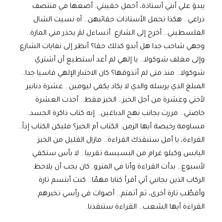
يبدوَ علي أنني أستاذة، أحمل حقيبتي. أضعها في منتصف
ذراعي.. هكذا تحمل الأستاذات حقائبهن.. آه نسيت الشال
الفلسطيني.. أخرج إلى الشارع. أتساءل لمَ يحذر مني المارة..
وجهي شاحب جدا هل أبدو كذلك حقا؟ أنظر إلى نفايات الشارع
وإلى مغلف شوكولا.. يا إلهي لم أعد أستطيع أن أشتريَ
شوكولا.. منذ متى لم أتذوقها؟ كان الاختبار الإلهي قاسيا جدا..
المبلغ الذي يرسله والدي لا يكاد يكفي ليومين.. عشرة دنانير
لأختي وعشرة من أجل الخبز.. الخبز فقط.. أخذت العشرة
خاصتي.. مررت بجانب نهج الدباغين.. إنه كتاب ذاكرة الجسد..
مساومة رخيصة أيها الزمن: الكتاب أم الخبز؟ فليكن الكتاب إذاً..
القراءة، يا أمل ستنقذك القراءة.. مازال القليل من الخبز
اليابس وكيلو غرام من البسيسة تقريبا.. لا بأس ستكفي
لأسبوع.. بدأت القراءة وأنا في المترو. كان يجب أن يلاحظ
الركاب الذين بجانبي أني أقرأ كتابا مهمّا.. كنت أبتسم تارة
وأقطّب تارة أخرى، ثم أتمتم.. أصوات في رأسي تخبرهم.
القراءة أيها الشعب.. القراءة ستنقذنا.