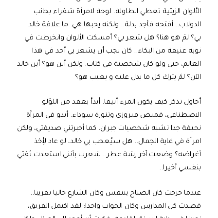
الألوان الزيتية تغطي الطاولة. لوحة لامرأة شقراء بجانب
الدولاب.. أفتحه فأجد بدلة.. ولكنه يحبها هي. ما علاقة خالد
بي؟ لمَ هو هنا؟ هل شعر بي؟ أمسكت الألوان وانخرطت في
نوبة عنيفة من البكاء.. كان يجب أن يشعر بي أحد في هذا
العالم، حتى ولو كان شخصية في كتاب. ولكن أين هو؟ أين خالد
الآن؟ لمَ يترك كل ما يدل عليه و يغيب هو؟
أحاول تذكر كيف يكون المرء أنيقا. أبدأ بعقد من اللؤلو
الاصطناعي، قميص فيروزي وتنورة سوداء. أبدو في المرآة
نحيفة جدا تشبه شخصيات جبران، كما أخبرتني صديقتي، ولكن
امرأة في غاية الجمال.. هل سيُعجب بي خالد، لو عاد لأِخذ
أغراضه؟ وضعت آخر رشة عطر.. شعرت بأنني استعدت ثقتي
بنفسي أخيرا..
عندما خرجت كان الصباح يتنفس وكان الشارع خاليا تقريبا..
قصدت كل المدارس وكان الجواب واحدا: لقد اكتمل الفريق،