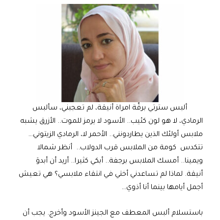
ألبس سترتي برقّة امراة أنيقة، لم تعجبني، سألبس
الرمادي، لا هو لون كئيب.. الأسود لا يرمز للموت.. الأزرق يشبه
ملابس أولئك الذين يطاردونني.. الأحمر لا، الرمادي الزيتوني…
تتكدس كومة من الملابس قرب الدولاب.. أنظر شمالا
ويمينا.. أمسك الملابس برجفة.. أبكي كثيرا.. أريد أن أبدوَ
أنيقة. لماذا لم تساعدني أختي في انتقاء ملابسي؟ هي تعيش
أجمل أيامها بينما أنا أذوي…
باستسلام ألبس المعطف مع الجينز الأسود وأخرج. يجب أن