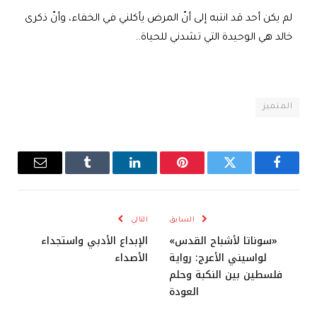
لم يكن أحد قد انتبه إلى أنّ المرض يأكلني في الخفاء، وأنّ ذكرى
خالد هي الوحيدة التي تشدني للحياة..
المتميز
فيسبوك
تويتر
بينتيريست
لينكدإن
Tumblr
البريد
الإلكترو
السابق
التالي
«سوناتا لأشباح القدس»
الإبداع الأدبي واستجداء
لواسيني الأعرج: رواية
الأصداء
فلسطين بين النكبة وحلم
العودة