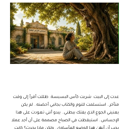
عدت إلى البيت. شربت كأس البسيسة. ظللت أقرأ إلى وقت
متأخر.. استسلمت للنوم والكتاب بجانبي أحضنه.. لم يكن
يعنيني الجوع الذي يفتك ببطني.. يبدو أنني تعودت على هذا
الإحساس.. استيقظت في الصباح مصممة على أن أجد عملا.
يجب أن أنهيَ هذا الوضع المأساوي.. ولكن ماذا يحدث؟ كانت