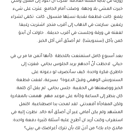
زورينا في بداية السنة القادمة. فكرت أن أعود إلى المنزل ولكني
خيرت المشي بلا وجهة. وصلت أمام الجامع. عثرت على شيء
يلمع. كانت قطعة نقدية نسيَها متسول. كانت تكفي لشراء
رغفين. سارعت في الذهاب إلى أقرب متجر. اشتريت رغيفا.
لففته في ورقة وجلست في أقرب حديقة.. حاولت أن أبدوَ
كمن يأكل (سندويشا). لم أصدّق أنني آكل الخبز..
بعد أسبوع كامل استمتعت باللحظة كأنها أثمن ما مر بي في
حياتي. لاحظت أنّ أحدهم يريد الجلوس بجانبي. قفزت إلى
خاطري فكرة واحدة: كيف سأتصرف لو دعوته على
السندويش الوهمي وقبلَ الدعوة؟ بسرعة، لففت قطعة
الخبز ووضعتها في الحقيبة. جلس بجانبي. لم يقل أي كلمة.
كان ينظر إلى الساعة وكأنه على موعد مهم. هممت بالمغادرة
ولكن المفاجأة أقعدتني. لقد لمحت يدا اصطناعية. اكتمل
المشهد ولم يكن أمامي غير أن أصدّق أنه خالد. نظرت إليه في
استغراب وكنت أريد ان أطرح عليه أسئلة كثيرة دفعة واحدة:
مالذي جاء بك؟ من أذنَ لك بأن تترك أغراضك في بيتي؟