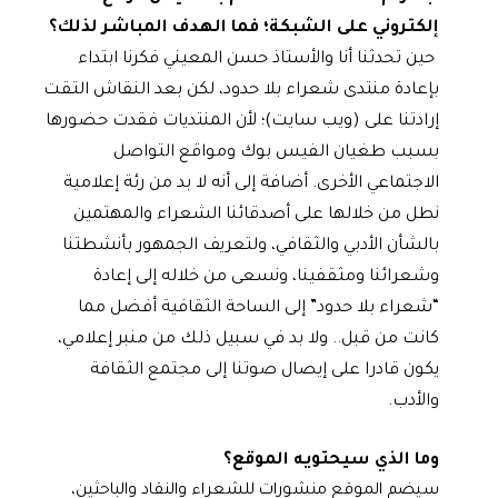
إلكتروني على الشبكة؛ فما الهدف المباشر لذلك؟
حين تحدثنا أنا والأستاذ حسن المعيني فكرنا ابتداء
بإعادة منتدى شعراء بلا حدود، لكن بعد النقاش التقت
إرادتنا على (ويب سايت)؛ لأن المنتديات فقدت حضورها
بسبب طغيان الفيس بوك ومواقع التواصل
الاجتماعي الأخرى. أضافة إلى أنه لا بد من رئة إعلامية
نطل من خلالها على أصدقائنا الشعراء والمهتمين
بالشأن الأدبي والثقافي، ولتعريف الجمهور بأنشطتنا
وشعرائنا ومثقفينا، ونسعى من خلاله إلى إعادة
“شعراء بلا حدود” إلى الساحة الثقافية أفضل مما
كانت من قبل.. ولا بد في سبيل ذلك من منبر إعلامي،
يكون قادرا على إيصال صوتنا إلى مجتمع الثقافة
والأدب.
وما الذي سيحتويه الموقع؟
سيضم الموقع منشورات للشعراء والنقاد والباحثين،