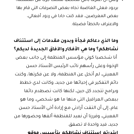
وعليّ أن أعترف بأنني شخصيا شكلت جزءا من المشكلة،
بردود فعلي الغاضبة تجاه بعض التصرفات التي قام بها
بعض المغرضين، فقد كنت حادا في ردود أفعالي،
والاعتراف بالخطأ فضيلة.
وما الذي دعاكم فجأة وبدون مقدمات إلى استئناف
نشاطكم؟ وما هي الأفكار والآفاق الجديدة لديكم؟
أنا شخصيا كوني مؤسس المنظمة إلى جانب بعض
الإخوة وعلى رأسهم نائب الرئيس الأستاذ حسن
المعيني، لم أتخل عن المنظمة، ولا عن فكرتها، وكنت
دائم التفكير في إحيائها من جديد، وكانت لدي خطط
وبرامج تتجدد كل حين، لكنها كانت تصطدم دائما
ببعض العراقيل التي منها ما هو شخصي، وما هو
عام، إلى أن التقت أرادتي مع إرادة أخي الأستاذ حسن
المعيني، وقررنا أن نعيد للمنظمة ألقها وحضورها من
جديد، فيد واحدة لا تصفق.
ابتدرتم استئناف نشاطكم بتأسيس موقع