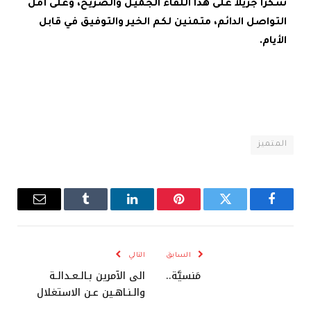
شكرا جزيلا على هذا اللقاء الجميل والصريح، وعلى أمل
التواصل الدائم، متمنين لكم الخير والتوفيق في قابل
الأيام.
المتميز
فيسبوك
تويتر
بينتيريست
لينكدإن
Tumblr
البريد
الإلكترو
السابق
التالي
مَنسيَّة..
الى الآمرين بـالـعـدالـة
والـنـاهـين عـن الاستغلال