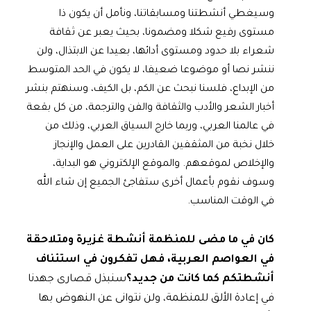
وسيغطي أنشطتنا ومسابقاتنا، ونأمل أن يكون ذا
مستوى رفيع شكلا ومضمونا، بحيث يعبر عن ثقافة
شعراء بلا حدود ومستوى أدائها، بعيدا عن الابتذال، ولن
ننشر نصا أو موضوعا ضعيفا، لا يكون في الحد المتوسط
من الإبداع، فلسنا نبحث عن الكم، بل الكيف، وسنهتم بنشر
أخبار الشعر والأدب والثقافة والفن والترجمة، من كل بقعة
في عالمنا العربي، وربما خارج السياق العربي، وذلك من
خلال نخبة من المثقفين القادرين على العمل والإنجاز
والإخلاص لموقعهم. والموقع الإلكتروني هو البداية،
وسوف نقوم بأعمال أخرى ستفاجئ الجميع إن شاء الله
في الوقت المناسب.
كان في ما مضى للمنظمة أنشطة غزيرة ومتلاحقة
في العواصم العربية، فهل تفكرون في استئناف
أنشطتكم كما كانت من جديد؟
سنبذل قصارى جهدنا
في إعادة الألق للمنظمة، ولن نتوانى عن النهوض بها