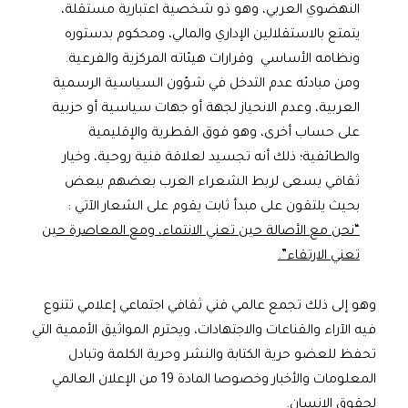
النهضوي العربي، وهو ذو شخصية اعتبارية مستقلة،
يتمتع بالاستقلالين الإداري والمالي، ومحكوم بدستوره
ونظامه الأساسي وقرارات هيئاته المركزية والفرعية.
ومن مبادئه عدم التدخل في شؤون السياسية الرسمية
العربية، وعدم الانحياز لجهة أو جهات سياسية أو حزبية
على حساب أخرى، وهو فوق القطرية والإقليمية
والطائفية؛ ذلك أنه تجسيد لعلاقة فنية روحية، وخيار
ثقافي يسعى لربط الشعراء العرب بعضهم ببعض
بحيث يلتقون على مبدأ ثابت يقوم على الشعار الآتي :
“نحن مع الأصالة حين تعني الانتماء، ومع المعاصرة حين
تعني الارتقاء”.
وهو إلى ذلك تجمع عالمي فني ثقافي اجتماعي إعلامي تتنوع
فيه الآراء والقناعات والاجتهادات، ويحترم المواثيق الأممية التي
تحفظ للعضو حرية الكتابة والنشر وحرية الكلمة وتبادل
المعلومات والأخبار وخصوصا المادة 19 من الإعلان العالمي
لحقوق الإنسان.