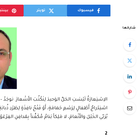
فيسبوك
تويتر
بينت
شاركها
الاِسْتِعارَةُ لَيْسَتِ الحَلَّ الوَحيدَ لِنَكْتُبَ الأَشْعارَ. توجَدُ – إِنْ ت
اسْتِدْراجُ أَطْفالٍ لِرَسْمِ حَمامَةٍ، أَوْ فَتْحُ نافِذَةٍ لِطَرْدِ ذُب
يُرَبّي الخَيْلَ والأَنْعامَ، لا مَلِكاً يَنامُ مُكَفَّناً بِمَدافِنِ الفِرْعَوْ
2