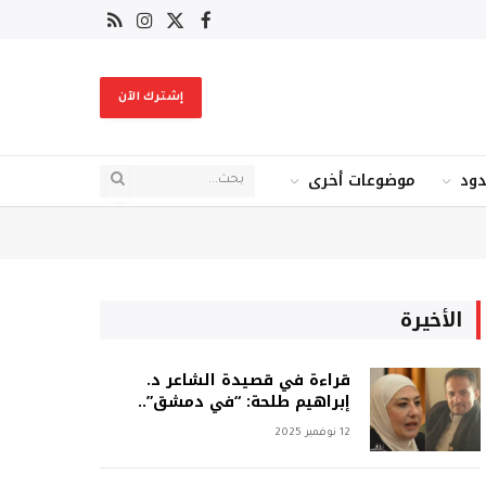
X
فيسبوك
RSS
الانستغرام
(Twitter)
إشترك الآن
دود
موضوعات أخرى
الأخيرة
قراءة في قصيدة الشاعر د.
إبراهيم طلحة: “في دمشق”..
12 نوفمبر 2025