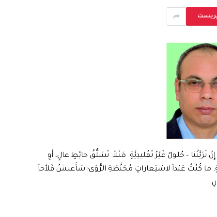
يريست
َرَيَّثْنا – حُلولٌ غَيْرُ تَقْليدِيَّةٍ. مَثَلاً: تَسَلُّقُ حائِطٍ عالٍ، أَوِ
ابَةٍ. ما كُنْتُ عَبْداً لاسْتِعاراتٍ مُحَنَّطَةِ الرُّؤى؛ سَأَعيشُ فَلاّحاً
نِ..