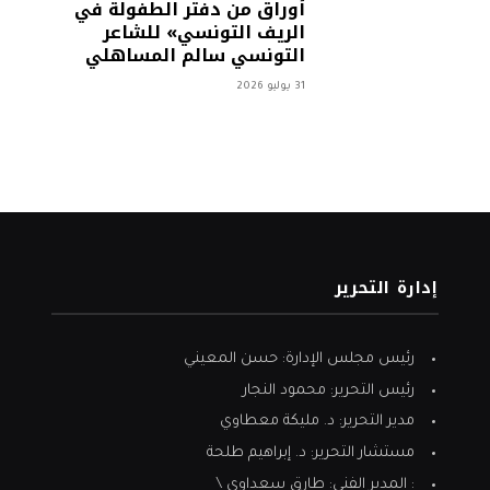
أوراق من دفتر الطفولة في
الريف التونسي» للشاعر
التونسي سالم المساهلي
31 يوليو 2026
إدارة التحرير
رئيس مجلس الإدارة: حسن المعيني
رئيس التحرير: محمود النجار
مدير التحرير: د. مليكة معطاوي
مستشار التحرير: د. إبراهيم طلحة
: المدير الفني: طارق سعداوي \