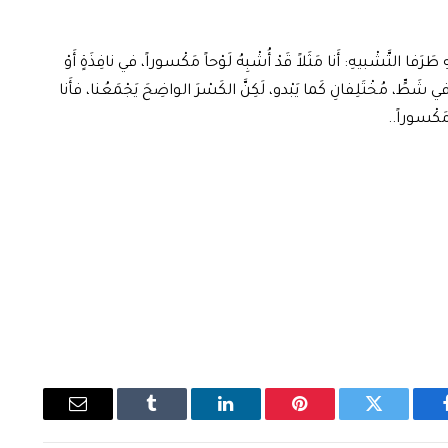
 طَرَفا التَّشْبيهِ: أَنا مَثَلاً قَدْ أُشْبِهُ لَوْحاً مَكْسوراً، في نافِذَةٍ أَوْ
ي شَطٍّ، مُخْتَلِفانِ كَما يَبْدو، لَكِنَّ الكَسْرَ الواضِحَ يَجْمَعُنا، فأَنا
 مَكْسوراً..
يسبوك
تويتر
بينتيريست
لينكدإن
Tumblr
البريد