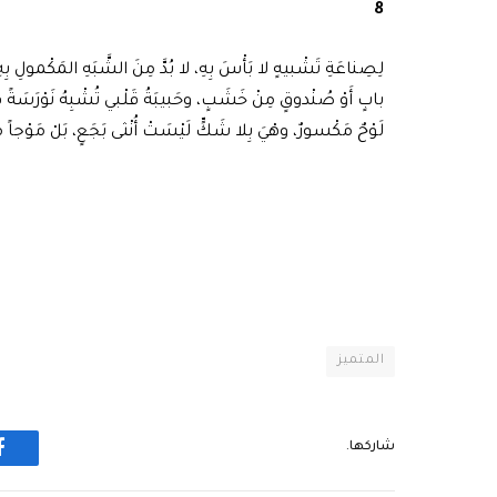
8
لِصِناعَةِ تَشْبيهٍ لا بَأْسَ بِهِ، لا بُدَّ مِنَ الشَّبَهِ المَكْمولِ بِهِ
بابٍ أَوْ صُنْدوقٍ مِنْ خَشَبٍ، وحَبيبَةُ قَلْبي تُشْبِهُ نَوْرَسَةً ف
لَوْحٌ مَكْسورٌ، وهْيَ بِلا شَكٍّ لَيْسَتْ أُنْثى بَجَعٍ، بَلْ مَوْجاً
المتميز
شاركها.
ف