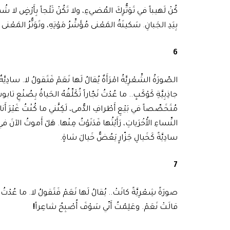
كُنْ لَهيباً في تَوَتُّرِكَ المُضيءِ، ولا تَكُنْ ثَلْجاً بِأَرْضٍ لا شُمو
بِيَدِ الجَبانِ. سَكينَةُ المَعْنى مُؤَشِّرُ مَوْتِهِ، وتَوَتُّرُ المَعْنى وِ
6
الصّورَةُ الشِّعْرِيَّةُ امْرَأَةٌ يُقالُ لَها نَعَمْ فَتَقولُ لا. سادِيَّةٌ
جاذِبِيَّةِ كَوْكَبٍ.. ما عُدْتُ نَجّاراً تُكَلِّفُهُ الحَياةُ بِصُنْعِ تابو
مُتَخَصِّصاً في بَيْعِ أَطْرافِ الدُّمى، لَكِنَّني ما كُنْتُ غَيْرَ أَنا، 
النِّساءِ الأُخْرَياتِ، رَأَيْتُها فَدَنَوْتُ مِنْها. هَلْ أَموتُ الآنَ في 
سادِيَّةً كَخَيالِ جَزّارٍ يَعُضُّ خَيالَ شاةٍ.
7
صورَةً شِعْرِيَّةً كانَتْ.. يُقالُ لَها نَعَمْ فَتَقولُ لا. ما عُدْتُ نَ
قالَتْ نَعَمْ. وعَلِمْتُ أَنّي سَوْفَ أُصْبِحُ شاعِراً
!