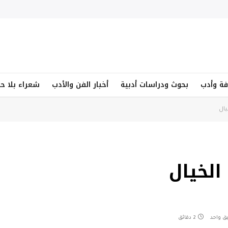
فة وأدب
بحوث ودراسات أدبية
أخبار الفن والأدب
شعراء بلا ح
يال
الخيال
يق واحد
2 دقائق