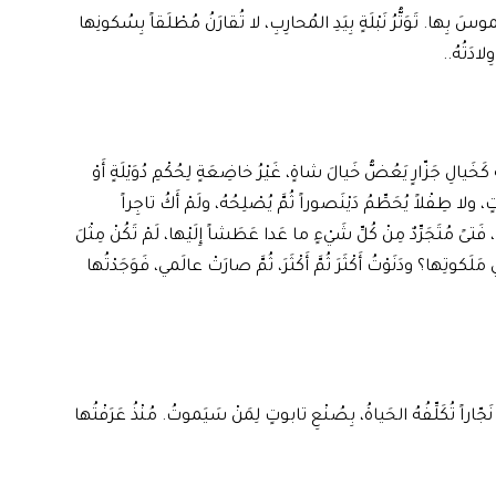
سَ بِها. تَوَتُّرُ نَبْلَةٍ بِيَدِ المُحارِبِ، لا تُقارَنُ مُطْلَقاً بِسُكونِها
لادَتُهُ..
 كَخَيالِ جَزّارٍ يَعُضُّ خَيالَ شاةٍ، غَيْرُ خاضِعَةٍ لِحُكْمِ دُوَيْلَةٍ أَوْ
تٍ، ولا طِفْلاً يُحَطِّمُ دَيْنَصوراً ثُمَّ يُصْلِحُهُ، ولَمْ أَكُ تاجِراً
فَتىً مُتَجَرِّدٌ مِنْ كُلِّ شَيْءٍ ما عَدا عَطَشاً إِلَيْها، لَمْ تَكُنْ مِثْلَ
مَلَكوتِها؟ ودَنَوْتُ أَكْثَرَ ثُمَّ أَكْثَرَ، ثُمَّ صارَتْ عالَمي، فَوَجَدْتُها
جّاراً تُكَلِّفُهُ الحَياةُ، بِصُنْعِ تابوتٍ لِمَنْ سَيَموتُ. مُنْذُ عَرَفْتُها