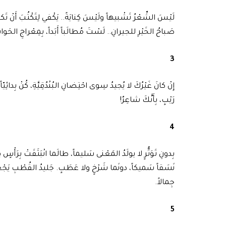
لَيْسَ الشِّعْرُ تَشْبيهاً ولَيْسَ كِنايَةً.. يَكْفي لِتَكْتُبَ أَنْ تَكو
صَباحُ الخَيْرِ للجيرانِ.. لَسْتَ مُطالَباً أَبَداً، بِمِعْراجِ الحَو
3
إِنْ كانَ غَيْرُكَ لا يُجيدُ سِوى احْتِضانِ البُنْدُقِيَّةِ، كُنْ بِدائِي
رَيْبٍ، بِأَنَّكَ شاعِرٌ!
4
بِدونِ تَوَتُّرٍ لا يولَدُ المَعْنى سَليماً، طالَما انْبَثَقَتْ بِرَأْسٍ فِكْ
نَسَقاً سَميكاً، دونَما شَرْخٍ ولا عَطَبٍ. جَليدُ القُطْبِ يَجْعَ
جِمالاً.
5