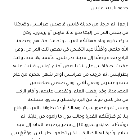
جذوة نار بيد قابسِ
(رجع)، ثم خرجنا من مدينة قابس قاصدين طرابلس، وصَحِبْنا
في بعض المراحل إليها نحو مائة فارس أو يزيدون، وكان
بالركب قوم رماة فهابَتْهُم العرب، وتحامت مكانهم وعصمنا
الله منهم، وأَظَلَّنَا عيد الأضحى في بعض تلك المراحل، وفي
الرابع بعده وَصَلْنا إلى مدينة طرابلس، فأقمنا بها مدة، وكنت
عقدت بصفاقس على بنت لبعض أمناء تونس، فبنيت عليها
بطرابلس، ثم خرجت من طرابلس أواخر شهر المحرم من عام
ستة وعشرين ومعي أهلي، وفي صحبتي جماعة من
المصامدة، وقد رفعت العلم، وتقدمت عليهم، وأقام الركب
في طرابلس خوفًا من البرد والمطر، وتجاوزنا مسلاتة
ومسراتة وقصور سرت، وهنالك أرادت طوائف العرب الإيقاع
بنا، ثم صَرَفَتْهُم القدرة وحالت دون ما راموه من إذايتنا، ثم
توسَّطْنا الغابة وتجاوزناها إلى قصر برصيصا العابد إلى قبة
سلام، وأدركنا هنالك الركب الذين تخلفوا بطرابلس، ووَقَعَ بيني