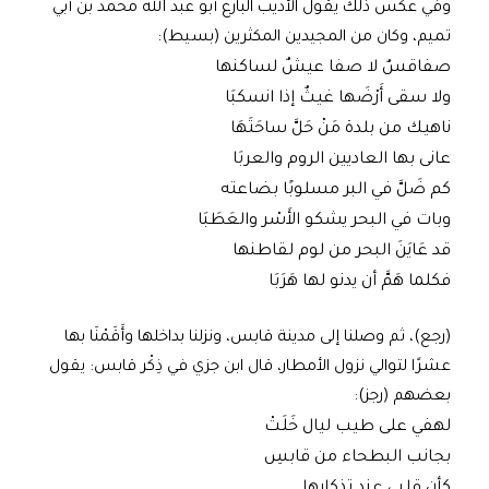
وفي عكس ذلك يقول الأديب البارع أبو عبد الله محمد بن أبي
تميم، وكان من المجيدين المكثرين (بسيط):
صفاقسٌ لا صفا عيشٌ لساكنها
ولا سقى أَرْضَها غيثٌ إذا انسكبَا
ناهيك من بلدة مَنْ حَلَّ ساحَتَهَا
عانى بها العاديين الروم والعربَا
كم ضَلَّ في البر مسلوبًا بضاعته
وبات في البحر يشكو الأَسْر والعَطَبَا
قد عَايَنَ البحر من لوم لقاطنها
فكلما هَمَّ أن يدنو لها هَرَبَا
(رجع)، ثم وصلنا إلى مدينة قابس، ونزلنا بداخلها وأَقَمْنَا بها
عشرًا لتوالي نزول الأمطار، قال ابن جزي في ذِكْر قابس: يقول
بعضهم (رجز):
لهفي على طيب ليال خَلَتْ
بجانب البطحاء من قابسِ
كأن قلبي عند تذكارها