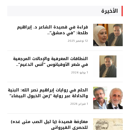
الأخيرة
قراءة في قصيدة الشاعر د. إبراهيم
طلحة: “في دمشق”..
12 نوفمبر 2025
النطاقات المعرفية والإحالات المرجعية
في شعر الأوقيانوس “أنس الدغيم”..
1 يوليو 2024
الحلم في روايات إبراهيم نصر الله: البنية
والدلالة عبر رواية “زمن الخيول البيضاء”
1 فبراير 2026
معارضة قصيدة (يا ليل الصب متى غده)
للحصري القيرواني