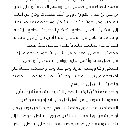
قضاء الجماعة في خمس دول، ومنهم الفقيه أبو علي عمر
بن علي بن قداح الهواري، وولي أيضًا قضاءها وكان من أعلام
العلماء، ومن عوائده أنه يَسْتَنِدُ كلَّ يوم جمعة بعد صلاتها
إلى بعض أساطين الجامع الأعظم المعروف بجامع الزيتونة،
ويستفتيه الناس في المسائل، فلما أفتى في أربعين مسألة
انصرف عن مجلسه ذلك، وأظلني بتونس عيدُ الفطر
فحضرْتُ المصلى، وقد احتفل الناس لشهود عيدهم وبرزوا
في أَجْمَل هيئة وأَكْمل شارة، ووافى السلطان أبو يحيى
المذكور راكبًا وجميع أقاربه وخواصه وخدام مملكته مشاةً على
أقدامهم في ترتيب عجيب، وصَلَّيْتُ الصلاة وانقضت الخطبة
وانصرف الناس إلى منازلهم.
وبعد مدة تَعَيَّنَ لركب الحجاز الشريف شيخُه يُعْرَف بأبي
يعقوب السوسي من أهل أقل من بلاد إفريقية وأكثره
المصامدة فقد موني قاضيًا بينهم، وخرجنا من تونس في
أواخر شهر ذي القعدة سالكين طريق الساحل، فوصلنا إلى
بلدة سوسة وهي صغيرة حسنة مبنية على شاطئ البحر