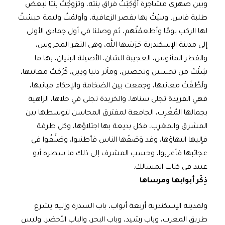
وبين صهري مشاجرة أَوْجَبَتْ فراق بنته، وتزوجْتُ بنتًا لبعض
طلبة فاس، وبنيْتُ بها بقصر الزعافية، وأولمْتُ وليمة حبسْتُ
لها الركب يومًا وأطعمْتُهم، ثم وصلنا في أول جمادى الأولى
إلى مدينة الإسكندرية حَرَسَها الله، وهي الثغر المحروس،
والقطر المأنوس، العجيبة الشان، الأصيلة البنيان، بها ما
شِئْتَ من تحسين وتحصين، ومآثر دنيا ودِين، كَرُمَتْ مغانيها،
ولَطُفَتْ معانيها، وجمعت بين الضخامة والإحكام مبانيها،
فهي الفريدة تجلى سناها، والخريدة تجلى في حلاها، الزاهية
بجمالها المُغْرِب، الجامعة لمفترق المحاسن لتوسطها بين
المشرق والمغرِب، فكل بديعة بها اجتلاؤها، وكل طرفة
فإليها انتهاؤها، وقد وَصَفَها الناس فأطنبوا، وصَنَّفُوا في
عجائبها فأغربوا، وحسب المشرف إلى ذلك ما سطره أبو
عبيد في كتاب المسالك.
ذِكْر أبوابها ومرساها
ولمدينة الإسكندرية أربعة أبواب، باب السدرة وإليه يشرع
طريق المغرب، وباب رشيد، وباب البحر، والباب الأخضر، وليس