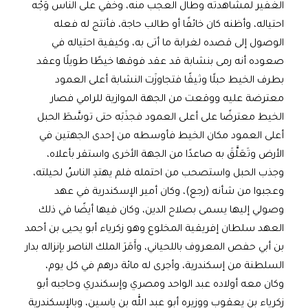
الغفير لمشاهدته وطال العجب منه، وخفي على الناس وَجْه
احتياله، وأظنه كان خائفًا أو طالب حاجة، فأنتج له فعله
الوصول إلى قصده لغرابة ما أتى به، وكيفية احتياله في
صعوده أنه رمى بنشابة قد عقد فوقها خيطًا طويلًا وعقد
بطرف الخيط حبلًا وثيقًا فتجاوزَت النشابة أعلى العمود
معترضة عليه ووقعت من الجهة الموازية للرامي فصار
الخيط معترضًا على أعلى العمود فجذَبَه حتى توسَّطَ الحبل
أعلى العمود مكان الخيط فأوسطه من إحدى الجهتين في
الأرض وتَعَلَّقَ به صاعدًا من الجهة الأخرى واستقر بأعلاه،
وجذب الحبل واستصحب من احتمله فلم يهتدِ الناسُ لحيلته،
وعجبوا من شأنه (رجع)، وكان أمير الإسكندرية في عهد
وصولي إليها يسمى بصلاح الدين، وكان فيها أيضًا في ذلك
العهد سلطان إفريقية المخلوع وهو زكرياء أبو يحيى بن أحمد
بن أبي حفص المعروف باللحياني، وأَمَرَ الملك الناصر بإنزاله بدار
السلطنة من إسكندرية، وأجرى له مائة درهم في كل يوم،
وكان معه أولاده عبد الواحد ومصري وإسكندري وحاجبه أبو
زكرياء بن يعقوب ووزيره أبو عبد الله بن ياسين، وبالإسكندرية