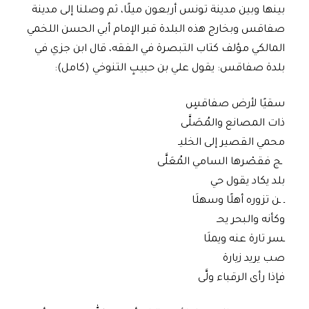
بينها وبين مدينة تونس أربعون ميلًا، ثم وصلنا إلى مدينة
صفاقس وبخارج هذه البلدة قبر الإمام أبي الحسن اللخمي
المالكي مؤلف كتاب التبصرة في الفقه، قال ابن جزي في
بلدة صفاقس: يقول علي بن حبيبٍ التنوخي (كامل):
سقيًا لأرض صفاقسٍ
ذات المصانع والمُصَلَّى
محمي القصير إلى الخليـ
ـج فقصْرها السامي المُعَلَّى
بلد يكاد يقول حي
ـ ـن تزوره أ
هلًا وسهلَا
وكأنه والبحر يحـ
ـسر تارة عنه ويملَا
صب يريد زيارة
فإذا رأى الرقباء ولَّى