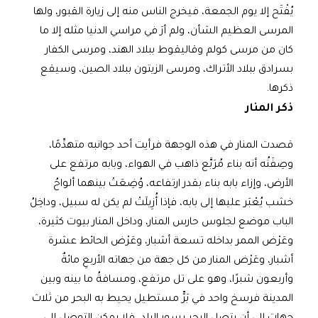
يُفْتَح إلا يوم الجمعة، فيخرج الناس منه إلى زيارة القبور، ولها
المرسى العظيم الشأن، ولم أرَ في مراسي الدنيا مثله إلا ما
كان من مرسى كولم وقاليقوط ببلاد الهند، ومرسى الكفار
بسرادق ببلاد الأتراك، ومرسى الزيتون ببلاد الصين، وسيقع
ذكرها.
ذكر المنار
قصدت المنار في هذه الوجهة فرأيت أحد جوانبه متهدِّمًا،
وصِفَتُه أنه بناء مُرَبَّع ذاهب في الهواء، وبابه مرتفع على
الأرض، وإزاء بابه بناء بقدر ارتفاعه، وُضِعَتْ بينهما ألواحُ
خشب يُعْبَر عليها إلى بابه، فإذا أُزِيلَتْ لم يكن له سبيل، وداخِلُ
الباب موضع لجلوس حارس المنار، وداخل المنار بيوت كثيرة،
وعَرْض الممر بداخله تسعة أشبار، وعَرْض الحائط عشرة
أشبار، وعَرْض المنار من كل جهة من جهاته الأربعِ مائةٌ
وأربعون شبرًا، وهو على تل مرتفع، ومسافةُ ما بينه وبين
المدينة فرسخ واحد في بَرٍّ مستطيل يحيط به البحر من ثلاث