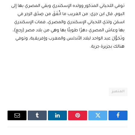
توفي اللحياني المذكور وولده الإسكندري وبقي المصري بها إلى
اليوم، قال ابن جزي: من الغريب ما اتَّفَقَ من صِدْق الزجر في
اسمَيْ ولدَي اللحياني الإسكندري والمصري، فمات الإسكندري
بها وعاش المصري دهرًا طويلًا بها وهي من بلاد مصر (رجع)،
وتَحَوَّلَ عبد الواحد لبلاد الأندلس والمغرب وإفريقية، وتوفي
هنالك بجزيرة جرية.
المتميز
فيسبوك
تويتر
بينتيريست
لينكدإن
Tumblr
البريد
الإلكترو