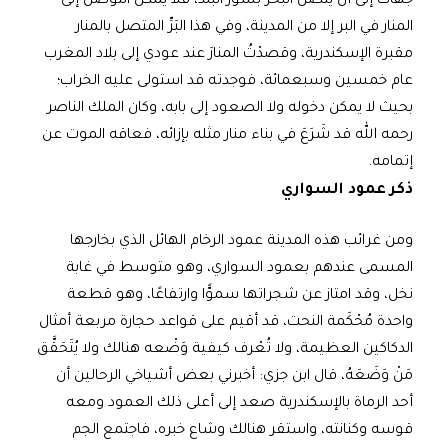
جهات إلى أن يتصل البحر بسور البلد، فلا يمكن التوصل إلى
المنار في البر إلا من المدينة، وفي هذا البَرِّ المتصل بالمنار
مقبرة الإسكندرية، وقصدْتُ المنارَ عند عودي إلى بلاد المغرب
عام خمسين وسبعمائة، فوجدته قد استولى عليه الخراب؛
بحيث لا يمكن دخوله ولا الصعود إلى بابه، وكان الملك الناصر
رحمه الله قد شَرَعَ في بناء منار مثله بإزائه، فعاقه الموت عن
إتمامه.
ذكر عمود السواري
ومن غرائب هذه المدينة عمود الرخام الهائل الذي بخارجها
المسمى عندهم بعمود السواري، وهو متوسط في غابة
نخل، وقد امتاز عن شجراتها سموًّا وارتفاعًا، وهو قطعة
واحدة مُحْكَمة النحت، قد أقيم على قواعد حجارة مربعة أمثال
الدكاكين العظيمة، ولا تُعْرف كيفية وَضْعه هنالك ولا يُتَحَقَّق
مَنْ وَضَعَهُ، قال ابن جزي: أخبرني بعض أشياخي الرحالين أن
أحد الرماة بالإسكندرية صعد إلى أعلى ذلك العمود ومعه
قوسه وكنانته، واستقر هنالك وشاع خبره، فاجتمع الجم