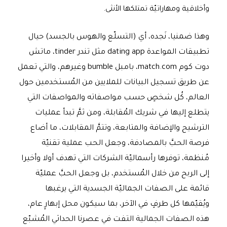
وأخلاقية ومهاراتيّة تمتلكها الأنثى.
وهذا ضمنيا، نَجده، أي (التسلّع والهوس بالجسد) حيال
تطبيقات المواعدة dating app مثل تندر tinder، ماتش
دوت كوم match.com، بامبل bumble وغيرهم، والتي تعمل
عن طريق تسجيل البيانات للملايين من المُستخدمين حول
العالم، كُل شخصٍ حسب مواصفاته والمواصفات التي
يتطلع إليها في شريك المُقابلة، ومن ثمَّ تبدأ عمليات
الترشيح والإضافة والمتابعة، وتتمَّ المقابلات، ما أضاع
فرصة الحبَّ بالمصادفة، وجعل الحب عملية تقنيّة
مُنظمة، توفرها رأسماليّة الشركات التي تهدف أولا وأخيرا
إلى الربح من خلال المُستخدم، بل وجعل الحبَّ عمليّة
قائمة على الصفات الجماليّة الجسدية التي يرغبها
ويُقيّمها كل طرفٍ في الآخر، بما سيكون محل إبهارٍ عام،
هذه الصفات الجمالية التفت في عصرنا الحداثي المُشبّع