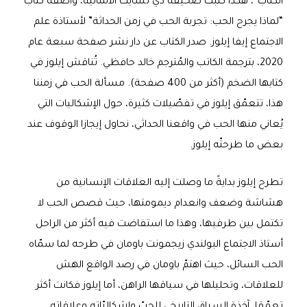
الكتاب”، هكذا كتبت صحيفة دي تسايت الألمانية، واصفةً كتاب
“لماذا يجرح الحب: تجربة الحب في زمن الحداثة” لأستاذة علم
الاجتماع إيفا إيلوز. صدر الكتاب عن دار نشر صفحة سبعة عام
2020، بترجمة الكاتب والمُترجم خالد حافظي. تُناقش إيلوز في
كتابها الضخم (أكثر من 400 صفحة). مسألة الحب في زمننا
هذا، تتعمّق إيلوز في تفصّيلات كثيرة، حول الإشكاليات التي
يُعاني منها الحب في واقعنا الحداثي، نحاول إيجازا الوقوف عند
بعض ما طرحتّه إيلوز.
تطرح إيلوز بدايةً ما وصلت إليه العلاقات الإنسانية من
هشاشة وضعف وانعدام ديمومتها، حيث قصص الحب لا
تكتمل بين طرفيها، وهذا ما استفاضت فيه أكثر من الراحل
أستاذ الاجتماع البولندي زيجمونت باومان في طرحه لما سمّاه
الحب السائل، حيث اهتمّ باومان في رصد الواقع الهش
للعلاقات، وتحليلها في سياقها الراهن، أما إيلوز فكانت أكثر
تعمّقا، آخذة السياق التاريخي للحبّ وإشكاليّاته وعلاقاته