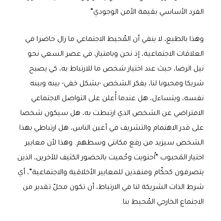
الفرد الأساسي بقيمة الأمن الوجودي”
وهذا بالطبع، لا ينفي أن المُحيط الاجتماعي ما زال حاضرا في
العلاقات الاجتماعية، إذ نحن وبامتياز، في عصر السعي نحو
نيل الرضا، حيث عند اختيار شخص ما للارتباط به، كي يصبح
شريكا ومحبوبا لنا، يفكر الشخص -بشكل خفي- بينه وبينه
نفسه، ويتساءل، هل عندما أُعلن على التواصل الاجتماعي
الافتراضي عن الشخص الذي ارتبطت به، هل سيكون شخصا
على قدر الاهتمام والتشريف في أعين الناس، هل ارتباطي بهذا
الشخص سيزيد من رفع مكانتي وسطهم. وهذا لأن معايير
اختيار المَحبوب “اُحتويت وحُميت بالحضور الكثيف للآخرين، الذين
يتصرفون كحكّام ومنفذين للمعايير الأخلاقية والاجتماعية”، أي
شرط الذات الشريكة لنا في الارتباط، أن تكون محلّ تقدير من
الاجتماع الخارجي المُحيط بنا.