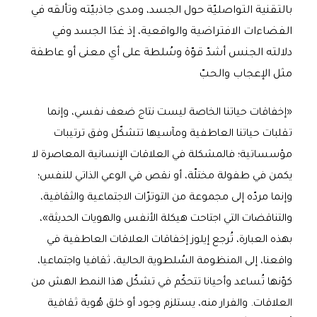
بالتقنية التواصليّة حول الجسد، ومدى جاذبيّته وتألقه في
الفضاءات الافتراضية والواقعية، إذ غدَا الجسد وفي
دلالته الجنس أشدّ قوّة وسُلطة على أي معنى أو عاطفة
مثل الإعجاب والحبّ
«إخفاقات حياتنا الخاصة ليست نتاج ضعف نفسي، وإنما
تقلبات حياتنا العاطفية ومآسيها تتشكّل وفق ترتيبات
مؤسساتية؛ فالمشكلة في العلاقات الإنسانية المعاصرة لا
يكمن في طفولة مختلّة، أو نقص في الوعي الذاتي للنفس؛
وإنما مردّه إلى مجموعة من التوترّات الاجتماعية والثقافية،
والتناقضات التي اجتاحت هيكلة الأنفس والهويات الحديثة»،
بهذه العبارة، تُرجع إيلوز إخفاقات العلاقات العاطفية في
واقعنا، إلى المنظومة السُلطوية الحالية، ثقافيا واجتماعيا،
كوّنها تُساعد وأحيانا تتحكّم في تشكّل هذا النمط الهش من
العلاقات. والفرار منه، يستلزم وجود أو خلق هُوية ثقافية