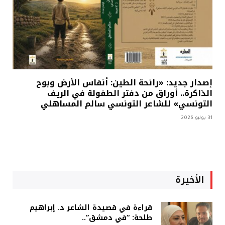
إصدار جديد: «رائحة الطين: أنفاس الأرض وبوح
الذاكرة.. أوراق من دفتر الطفولة في الريف
التونسي» للشاعر التونسي سالم المساهلي
31 يوليو 2026
الأخيرة
قراءة في قصيدة الشاعر د. إبراهيم
طلحة: “في دمشق”..