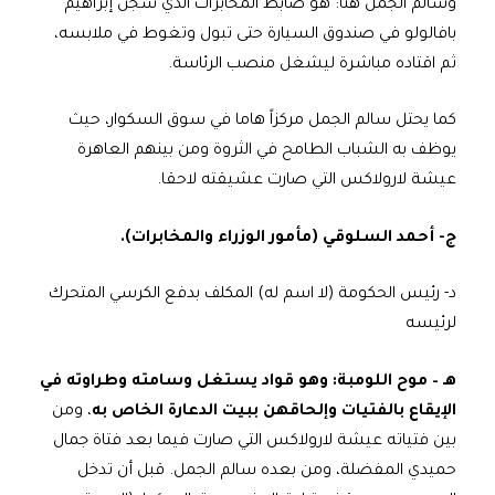
وسالم الجمل هنا: هو ضابط المخابرات الذي سجن إبراهيم
بافالولو في صندوق السيارة حتى تبول وتغوط في ملابسه،
ثم اقتاده مباشرة ليشغل منصب الرئاسة.
كما يحتل سالم الجمل مركزاً هاما في سوق السكوار، حيث
يوظف به الشباب الطامح في الثروة ومن بينهم العاهرة
عيشة لارولاكس التي صارت عشيقته لاحقا.
ج‌- أحمد السلوقي (مأمور الوزراء والمخابرات).
د‌- رئيس الحكومة (لا اسم له) المكلف بدفع الكرسي المتحرك
لرئيسه
هـ – موح اللومبة: وهو قواد يستغل وسامته وطراوته في
الإيقاع بالفتيات وإلحاقهن ببيت الدعارة الخاص به
، ومن
بين فتياته عيشة لارولاكس التي صارت فيما بعد فتاة جمال
حميدي المفضلة، ومن بعده سالم الجمل. قبل أن تدخل