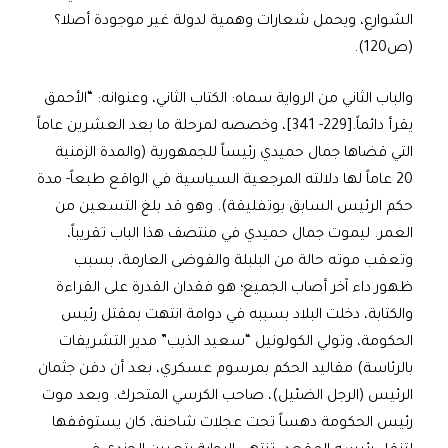
الشوارع، ويحمل شعارات وهمية لدولة غير موجودة أصلا؟
(ص120).
والباب الثاني من الرواية سماه: الكتاب الثاني، وعنوانه: “الأحمق
يقرأ دائماً.[229- 341]، وخصصه لمرحلة ما بعد العشرين عاماً
التي قضاها جمال حميدي رئيساً للجمهورية (والمدة الزمنية
20 عاماً لها دلالته المرجعية السياسية في الواقع طبعاً- مدة
حكم الرئيس السابق بوتفليقة). وهو قد بلغ التسعين من
العمر. ليموت جمال حميدي في منتصف هذا الباب تقريباً،
وتعقب موته حالة من البلبلة والفوضى العارمة، بسبب
ظهور داء آخر أصاب الجميع؛ هو فقدان القدرة على القراءة
والكتابة، دخلت البلاد بسببه في دوامة انتهت بمقتل رئيس
الحكومة، وتولي الكولونيل “سعيد الذيب” مدير التشريفات
بالرئاسة) مقاليد الحكم بمرسوم عسكري، بعد أن دفن جثمان
الرئيس (الرجل الضئيل)، صاحب الكرسي المتحرك. وبعد موت
رئيس الحكومة دهساً تحت عجلات شاحنة، كان يستوقفها