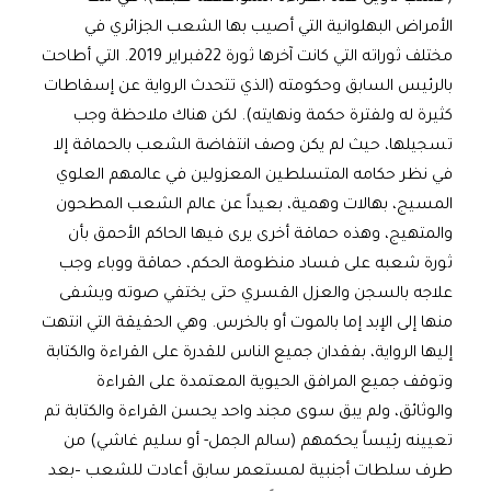
الأمراض البهلوانية التي أصيب بها الشعب الجزائري في
مختلف ثوراته التي كانت آخرها ثورة 22فبراير 2019. التي أطاحت
بالرئيس السابق وحكومته (الذي تتحدث الرواية عن إسقاطات
كثيرة له ولفترة حكمة ونهايته). لكن هناك ملاحظة وجب
تسجيلها، حيث لم يكن وصف انتفاضة الشعب بالحماقة إلا
في نظر حكامه المتسلطين المعزولين في عالمهم العلوي
المسيج، بهالات وهمية، بعيداً عن عالم الشعب المطحون
والمتهيج، وهذه حماقة أخرى يرى فيها الحاكم الأحمق بأن
ثورة شعبه على فساد منظومة الحكم، حماقة ووباء وجب
علاجه بالسجن والعزل القسري حتى يختفي صوته ويشفى
منها إلى الإبد إما بالموت أو بالخرس. وهي الحقيقة التي انتهت
إليها الرواية، بفقدان جميع الناس للقدرة على القراءة والكتابة
وتوقف جميع المرافق الحيوية المعتمدة على القراءة
والوثائق، ولم يبق سوى مجند واحد يحسن القراءة والكتابة تم
تعيينه رئيساً يحكمهم (سالم الجمل- أو سليم غاشي) من
طرف سلطات أجنبية لمستعمر سابق أعادت للشعب –بعد