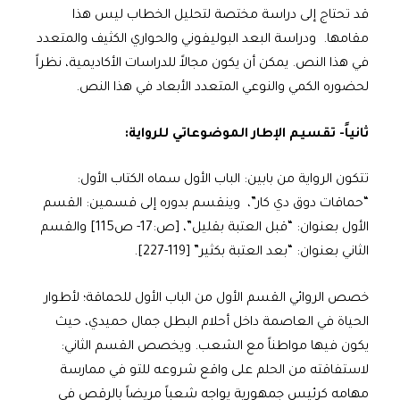
قد تحتاج إلى دراسة مختصة لتحليل الخطاب ليس هذا
مقامها. ودراسة البعد البوليفوني والحواري الكثيف والمتعدد
في هذا النص. يمكن أن يكون مجالاً للدراسات الأكاديمية، نظراً
لحضوره الكمي والنوعي المتعدد الأبعاد في هذا النص.
ثانياً- تقسيم الإطار الموضوعاتي للرواية:
تتكون الرواية من بابين: الباب الأول سماه الكتاب الأول:
“حماقات دوق دي كار”، وينقسم بدوره إلى قسمين: القسم
الأول بعنوان: “قبل العتبة بقليل”، [ص:17- ص115] والقسم
الثاني بعنوان: “بعد العتبة بكثير” [119-227].
خصص الروائي القسم الأول من الباب الأول للحماقة؛ لأطوار
الحياة في العاصمة داخل أحلام البطل جمال حميدي، حيث
يكون فيها مواطناً مع الشعب. ويخصص القسم الثاني:
لاستفاقته من الحلم على واقع شروعه للتو في ممارسة
مهامه كرئيس جمهورية يواجه شعباً مريضاً بالرقص في