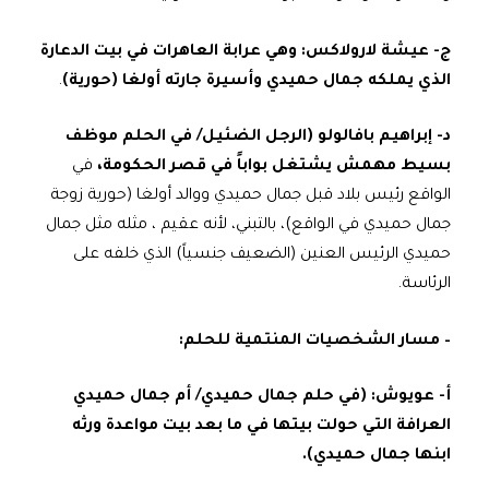
ج‌- عيشة لارولاكس: وهي عرابة العاهرات في بيت الدعارة
الذي يملكه جمال حميدي وأسيرة جارته أولغا (حورية)
.
د‌- إبراهيم بافالولو (الرجل الضئيل/ في الحلم موظف
بسيط مهمش يشتغل بواباً في قصر الحكومة،
في
الواقع رئيس بلاد قبل جمال حميدي ووالد أولغا (حورية زوجة
جمال حميدي في الواقع)، بالتبني، لأنه عقيم ، مثله مثل جمال
حميدي الرئيس العنين (الضعيف جنسياً) الذي خلفه على
الرئاسة.
– مسار الشخصيات المنتمية للحلم:
أ‌- عويوش: (في حلم جمال حميدي/ أم جمال حميدي
العرافة التي حولت بيتها في ما بعد بيت مواعدة ورثه
ابنها جمال حميدي).