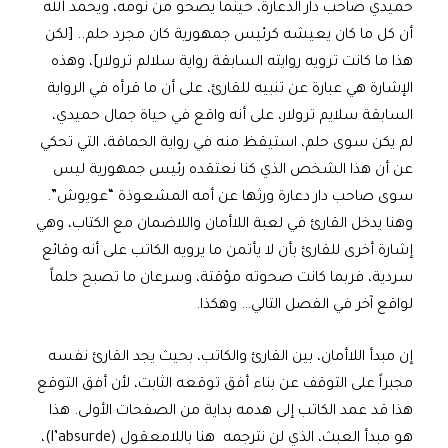
حميدي صاحب دار الدعارة، حينما يصحو من نومه، ويحمد الله
أن كل ما كان يعيشه كرئيس جمهورية كان مجرد حلم.. [لكن
هذا ما كانت ترويه روايته السابقة رواية سلالم ترولار]، وهذه
الإشارة هي عبارة عن تنبيه للقارئ، على أن ما قرأه في الرواية
السابقة سلايم ترولار، على أنه واقع في حياة جمال حميدي،
لم يكن سوى حلم، استيقظ منه في رواية الحماقة، التي تحكي
عن أن هذا الشخص الذي كنا نعتقده رئيس جمهورية ليس
سوى صاحب دار دعارة ورثها عن أمه المشعوذة “عويوش”.
وهنا يدخل القارئ في لعبة اللاأمان واللاضمان مع الكتاب، وهي
إشارة أخرى للقارئ بأن لا يأتمن ما يرويه الكاتب على أنه وقائع
سردية، فربما كانت صحوته مؤقتة، وسرعان ما تصبح حلماً
لواقع آخر في الفصل التالي… وهكذا.
إن مبدأ اللاأمان، بين القارئ والكاتب، بحيث يجد القارئ نفسه
مجبراً على التوقف عن بناء أفق توقعه الثابت، لأن أفق التوقع
هذا قد عمد الكاتب إلى هدمه بداية من الصفحات الأولى. هذا
هو مبدأ العبث، الذي لن نترجمه هنا باللامعقول (l’absurde)،