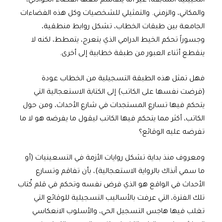
التخييلية السابقة، غير أنه يتقاسم معها الفضاء الحوادثي،
والمكاني، والزمني. والتمثيلي للشخصيات وكل هذه الفضاءات
الجامعة بين طبقات الخطاب، تشكل روابط منطقية،
وجسوراً تحكم الخيط الدرامي الذي يتعرج، يتمطط، لكنه لا
ينقطع أثناء العبور من طبقة خطابية إلى أخرى.
فهل تمثل هذه الطبقة التسجيلية من الخطاب عودة
(فرضت نفسها على الكاتب) إلى الكتابة الاستعجالية التي
يتحكم فيها تسارع المستجدات في شارع الأحداث، ومن حول
الكاتب، أكثر مما يتحكم فيها الكاتب ليقول ما يفرضه هو لا ما
تفرضه عليه الوقائع؟
ومعروف منذ بداية تشكل روايات الأزمة في التسعينيات (أو
ما سمي آنذاك بالرواية الاستعجالية)، بأن تفاقم وتسارع
الأحداث في الواقع هو الذي فرض نفسه وتحكم في قلم كُتاب
تلك الفترة، التي عرفت بالأساليب التسجيلية للوقائع التي
تغلب فيها هاجس التسجيل الحي، والأسلوب الانعكاسي