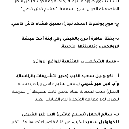
ليست سوى صورة فانتازمية (حلمية ومعكوسة) من ابتكار
المتصعلك الجوال سيئ السمعة: “هشام كاش كاصي”.
ج‌- موح بوخنونة (محمد نجار): صديق هشام كاش كاصي.
د‌- بختة: عاهرة أخرى بالمبغى وهي ابنة أخت عيشة
لارولاكس، وتلميذتها النجيبة.
– مسار الشخصيات المنتمية للواقع الروائي:
أ‌- الكولونيل سعيد الذيب (مدير التشريفات بالرئاسة).
وأب لابن غير شرعي
(يسمى سليم غاشي ويلقب بسالم
الجمل) نتيجة اغتصابه لفتاة قاصر، كادت قضيتها أن تعرضه
للطرد، لولا معارفه المتجذرة لدى القيادات العليا.
ب‌- سالم الجمل (سليم غاشي) الابن غير الشرعي
للكولونيل سعيد الذيب،
من فتاة قاصر اغتصبها هذا الأخير.