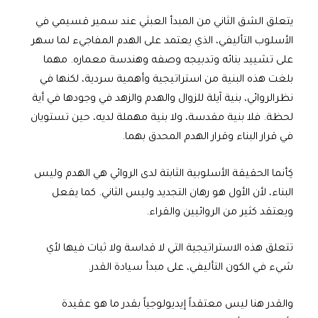
يتعلق الشق الثاني من المبدأ العبثي عند سمير قسيمي في
الأسلوب التأليفي، الذي يعتمد على الهدم المفاجيء لما سهر
على تشييد بنائه وتدبيجه وصفه وهندسة معماره. مهما
بلغت هذه البنية من استراتيجية وأهمية سردية، لكنها في
نظرالروائي، بنية آيلة للزوال والهدم والزهد في وجودها في أية
لحظة. فلا بنية مقدسة، ولا بنية مهملة لديه، حين تستويان
في قرار البناء وقرار الهدم المحدق بهما.
كِأنما الحقيقة الأسلوبية الثابتة لدى الروائي هي الهدم وليس
البناء، لأن الأول هو رهان التجديد وليس الثاني. كما يفعل
ويعتقد كثير من الروائيين والقراء.
تتعلق هذه الاستراتيجية التي لا قداسة ولا ثبات فيها لأي
شيء في الكون التأليفي، على مبدأ سيادة القدر.
والقدر هنا ليس معتقداً إيديولوجياً بقدر ما هو عقيدة