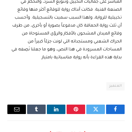
المباشر على جماليات التخييل وتنويع السرد، والتحكم في
الصنعة الفنية. فكانت آنذاك رواية للوقائع أكثر منها وقائع
تخييلية للرواية، ولهذا السبب سميت بالتسجيلية. وأحسب
أن ثلث رواية الحماقة كان مدفوعاً بصورة أو بأخرى، من طرف
وقائع الميدان المشحون بالأفكار والرؤى المستوحاة من
الحراك الشعبي ومستجداته التي لونت جزءًاً كبيراً من
المساحات المسرودة في هذا النص، وهو ما جعلنا نَصِفه في
بداية هذه القراءة بأنه رواية مناسباتية بامتياز.
المتميز
فيسبوك
تويتر
بينتيريست
لينكدإن
Tumblr
البريد
الإلكترو