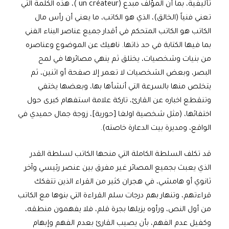
تأليفية، بما أن المؤلف مبدع (un créateur )، هذه الكلمة التي
تعني فنياً (الخالق)، الذي هو الكاتب، ما يعني أن رأس مال
الكاتب هو الكاتب المتحكم في أقدار جميع عناصر البناء الفني
بما فيها الكتابة في حد ذاتها. ناهيك عن الموضوع وعناصره
من بنيات وشخصيات، يختلق ثم ينهي مصائرها في لمح
البصر، وبعض الشخصيات لا تعمر إلا صفحة أو اثنين، ثم
يتخلص منها بالسرعة التي أنشأها بها، وبعضها يختفي
وتنقطع اخباره عن القارئ، تاركة علامة استفهام كبرى حول
اختفائها، (مثل شخصية اولغا [حورية]، زوجة جمال حميدي في
الواقع، ومديرة بيت الدعارة خاصته).
قد تكلف السلطة الكاملة التي منحها الكاتب لسلطة القدر
الذي يعبث بجميع المصائر غير مفرق بين عنصر رئيسي وآخر
ثانوي أو هامشي، في هجران كثير من القراء الذين تتفكك
قراءتهم، وتنهار بهم درجات سلم القراءة التي بنوها مع الكاتب
من أول النص، ورأوه يزيلها بجرة قلم، فلا يفهمون منطقه،
وكفيل عدم الفهم، بأن يصيب القارئ بعدم الفهم وإبهام