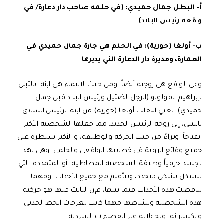
أ‌- البطل جمال حميدي: (في حلمه صاحب دار دعارة/ في
واقعه رئيس البلاد)
ب‌- أولغا (حورية): في الحلم هي جارة جمال حميدي في
العمارة، ومديرة دار الدعارة التي يديرها
.
وفي الواقع هي زوجته أيضاً، ومن حيث الانتماء هي ابنة بالتبني
لإبراهيم بافولولو (الرجل الضئيل ورئيس البلاد قبل جمال
حميدي). يعني انتقلت أولغا (حورية) من ابنة الرئيس السابق
بالتبني، إلى زوجة الرئيس الجديد. مما جعلها الشخصية الأكثر
انفتاحاً وثراءً من حيث الحركة والوظيفة، و الأكثر سيطرة على
جميع وقائع الرواية في خطابيها الواقعي والحلمي. وهي بهذا
تجسد حرفياً وظيفة الشخصية المطاطية، أو المتمددة. التي
تتشكل بشكل متجدد، وتتأقلم مع جميع الأحداث. ومهما
تناقضت هذه الأحداث فيما بينها، فإن الثابت فيها هو حركية
هذه الشخصية ونشاطها مهما كانت تعرجات الخط الحدثي
وانكساراته. وتحولاته عبر الفضاءات السردية.