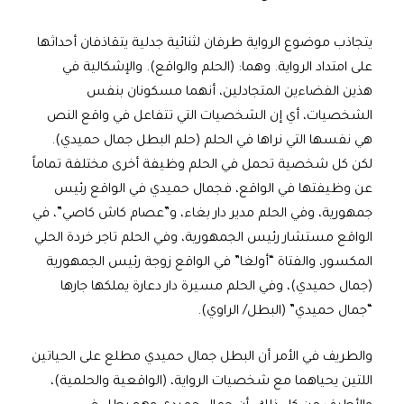
يتجاذب موضوع الرواية طرفان لثنائية جدلية يتقاذفان أحداثها
على امتداد الرواية. وهما: (الحلم والواقع). والإشكالية في
هذين الفضاءين المتجادلين، أنهما مسكونان بنفس
الشخصيات، أي إن الشخصيات التي تتفاعل في واقع النص
هي نفسها التي نراها في الحلم (حلم البطل جمال حميدي).
لكن كل شخصية تحمل في الحلم وظيفة أخرى مختلفة تماماً
عن وظيفتها في الواقع، فجمال حميدي في الواقع رئيس
جمهورية، وفي الحلم مدير دار بغاء، و”عصام كاش كاصي”، في
الواقع مستشار رئيس الجمهورية، وفي الحلم تاجر خردة الحلي
المكسور، والفتاة “أولغا” في الواقع زوجة رئيس الجمهورية
(جمال حميدي)، وفي الحلم مسيرة دار دعارة يملكها جارها
“جمال حميدي” (البطل/ الراوي).
والطريف في الأمر أن البطل جمال حميدي مطلع على الحياتين
اللتين يحياهما مع شخصيات الرواية، (الواقعية والحلمية)،