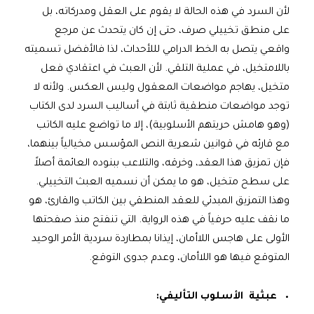
لأن السرد في هذه الحالة لا يقوم على العقل ومدركاته، بل
على منطق تخييلي صرف، حتى إن كان يتحدث عن مرجع
واقعي يتصل به الخط الدرامي لللأحداث، لذا فالأفضل تسميته
باللامتخيل، في عملية التلقي. لأن العبث في اعتقادي فعل
متخيل، يهاجم مواضعات المعقول وليس العكس. ولأنه لا
توجد مواضعات منطقية ثابتة في أساليب السرد لدى الكتاب
(وهو هامش حريتهم الأسلوبية)، إلا ما تواضع عليه الكاتب
مع قارئه في قوانين شعرية النص المؤسس مخيالياً بينهما،
فإن تمزيق هذا العقد، وخرقه، والتلاعب ببنوده العائمة أصلاً
على سطح متخيل، هو ما يمكن أن نسميه العبث التخييلي.
وهذا التمزيق المبدئي للعقد المنطقي بين الكاتب والقارئ، هو
ما نقف عليه حرفياً في هذه الرواية. التي تنفتح منذ صفحتها
الأولى على هاجس اللاأمان، إيذانا بمطاردة سردية الأمر الوحيد
المتوقع فيها هو اللاأمان، وعدم جدوى التوقع.
عبثية الأسلوب التأليفي: