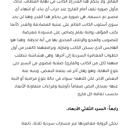
العالم، ولا يحكم هذا القدر إلا الكاتب في نهاية المطاف، لذلك
فأول صورة تقف أمام القارئ عند خراب أي بناء، أو انتهاء أي
مصير تم حسمه، هي صورة من يحكم هذا القدر، وهنا لن يجد
سوى أسلوب الكاتب القائم على عبثية المصادفة والقدر. كأنما
يكتب المؤلف روايته بقلم رصاص على مسودة معرضة
للتصويب والمحو والإتلاف المحدق بها في أية لحظة. وهذا هو
الهاجس الذي يسكن الكاتب وقارئه، ويرافقهما كالقدر من أول
خطوات المغامرة السردية إلى آخرها. وهي هشاشة تتطلب
منهما (كل من الكاتب والقارئ) صلابة قصوى في السير حتى
بلوغ النهاية، وهو رهان آخر قد يبلغه البعض، ويتيه عنه
البعض الآخر، لكن كلاهما- سواء في حالة بلوغ مراميه أو التيه
عنها- يمنحان النص ضفافاً تأويلية وقراءات متفاوتة الأبعاد
بحسب ثقافة كل قارئ.
رابعاً- السرد الثلاثي الأبعاد.
تحكي الرواية مغامرتها عبر مسارات سردية ثلاثة، تابعة