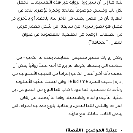
ننبه هنا إلى أن سيرورة الرواية عبر هذه التقسيمات، تجعل
لكل باب وقسم، موضوعاً يعالجه وفكرة تؤطره، لنجد في
النهاية بأن كل فصل يصب في الآخر الذي يلحقه، أو بالأحرى كل
فصل هو تطور سردي عن سابقه. في شكل معمار هرمي
من الطبقات. (وهذه هي الطبقية المقصودة في عنوان
المقال: “الحماقة”)
وككل روايات سمير قسيمي السابقة، يقدم لنا الكاتب – في
حماقته التي يصفها بكونها لم يروها أحد- عملاً روائياً يمكن أن
نصفه بأنه أكثر أعمال الكاتب إغراقاً في العبثية الأسلوبية في
إدارة إلاعيب السرد le ludisme، وهي ليست عبثية الأسلوب
والأحداث فحسب، كما عودنا كتاب هذا النوع من النصوص، بل
عبثية التأليف والبناء والهندسة، وهذا ما يُصَعد من رهاني
القراءة والتلقي لهذا للنص، وإمكانية بلوغ معانيه للقراء، التي
يبتغي الكاتب تبادلها مع قارئه.
عبثية الموضوع. (القصة)