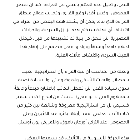
النص، وكفيل عدم الفهم بالتخلي عن القراءة. كما ان عنصر
الغموض، وكسر أفق توقع القارئ، وتخريب عوالم منطق
القراءة الذي بناه، يمكن أن يشحذ همة البعض من القراء في
اكتشاف أي نهاية ستختم هذه الزلازل السردية، والخرابات
المصيرية التي تلحق كل بنية تم تشييدها من قبل، فيمثل
لديهم دافعاً ومنبهاً ويولد رد فعل مصمم على إنهاء هذا
العبث السردي واكتشاف مآلاته الفنية.
ولعله من المناسب أن ننبه القراء بأن استراتيجية العبث
بالمصائر، والعبث التأليفي والموضوعاتي، ولا سيادة نصية
سوى سيادة القدر، التي تعطي للكاتب (باعتباره مبدعاً وخالقاً-
بالمفهوم الفني لا الواقعي)، ليست من ابتداع الكاتب سمير
قسيمي بل هي استراتيجية معروفة وشائعة بين كثير من
كتاب الأدب العالمي، فقد رأيناها بكثرة عند الكثيرين وعلى
الخصوص: عند التركي أورهان باموق، والأمريكي بول أوستر.
هذه الحركة الأسلوبية في التأليف، قد يسميها البعض