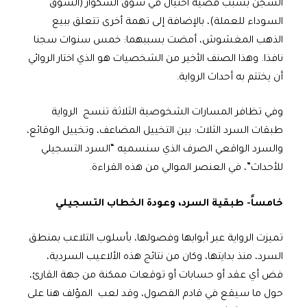
السجن بسبب قضية احتيال في سوق السكوار (السوق
السوداء للعملة)، بالإضافة إلى تهمة أخرى تتعلق ببيع
الذهب المغشوش، أمضت بسببهما: خمس سنوات سجنا
نافذا. وهذا الصنف الأخير من الشخصيات هو الذي اختار الروائي
أن يختتم به أحداث الرواية.
وفي تظافر المسارات الشخوصية الثلاثة تنسج الرواية
طبقات السرد الثلاث: بين التخييل المضاعف، وتخييل الوقائع،
والسرد الواقعي الصرف الذي سنسميه “السرد التسجيلي
للأحداث”، في العنصر الموالي من هذه القراءة.
خامساً- طبقية السرد، وعودة الخطاب التسجيلي
تميزت الرواية عبر أبوابها وفصولها، بأسلوب التلاعب بمنطق
السرد، منذ بدايتها، وكان من نتائج هذه الألاعيب السردية،
فض أي عقد أو حسابات أو توقعات ممكنة من جهة القارئ،
حول ما سيقع في قادم الفصول، وقد لعب المؤلف هنا على