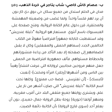
ب‌- عصام كاش كاصي: شاب يتاجر في خردة الذهب،
وهو
مدان في الحلم استدان من جميع سكان حي دوق دي كار دون
أن يرد لهم فلساً واحداً. ولما غضب من وضعيته المهمشة
والمحتقرة، قرر دخول عالم الكتابة الروائية، وفتح صفحة على
الفيسبوك باسم أنثوي مستعار هو الروائية “دليلة غندريش”
وقد استقطبت كتاباته جمهوراً افتراضياً مهولاً من الكتاب
الحالمين الجدد (سماهم الحمقى والمغفلين) وكان لا يقبل
انضمامهم إلى صفحته إلا بعد التأكد من رداءة منشوراتهم
وانحطاط مستواهم، فألف جمهورية افتراضية من الحمقى
جعل منهم مروجين مجانيين لرواياته التي عرفت انتشاراً رهيباً
بين الناس ومن أشهرها [رجلان/ امرأة ومخنث]- [تعبت
لألبسك] – [أن تفترسني.. قصة حب ممنوع]. وكلها تحت
اسم الكاتبة “دليلة غندريش” التي صارت أشهر من نار على
علم، ويشترى روايتها جميع مثقفي البلد حتى أقرب مقربيه،
ومنهم أولغا (حورية) زوجة بطل الرواية؛ جمال حميدي، دون أن
يعلم أحد (سوى قارئ الرواية) بأن الكاتبة ذائعة الصيت،