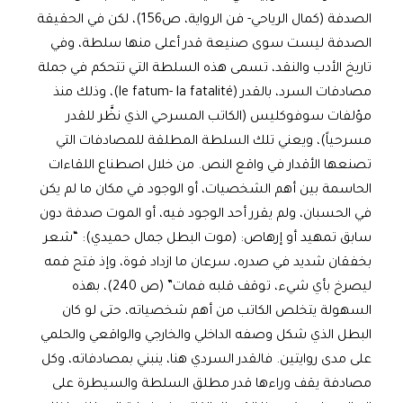
الصدفة (كمال الرياحي- فن الرواية، ص156)، لكن في الحقيقة
الصدفة ليست سوى صنيعة قدر أعلى منها سلطة، وفي
تاريخ الأدب والنقد، تسمى هذه السلطة التي تتحكم في جملة
مصادفات السرد، بالقدر (le fatum- la fatalité)، وذلك منذ
مؤلفات سوفوكليس (الكاتب المسرحي الذي نظَّر للقدر
مسرحياً)، ويعني تلك السلطة المطلقة للمصادفات التي
تصنعها الأقدار في واقع النص. من خلال اصطناع اللقاءات
الحاسمة بين أهم الشخصيات، أو الوجود في مكان ما لم يكن
في الحسبان، ولم يقرر أحد الوجود فيه، أو الموت صدفة دون
سابق تمهيد أو إرهاص: (موت البطل جمال حميدي): “شعر
بخفقان شديد في صدره، سرعان ما ازداد قوة، وإذ فتح فمه
ليصرخ بأي شيء، توقف قلبه فمات” (ص 240)، بهذه
السهولة يتخلص الكاتب من أهم شخصياته، حتى لو كان
البطل الذي شكل وصفه الداخلي والخارجي والواقعي والحلمي
على مدى روايتين. فالقدر السردي هنا، ينبني بمصادفاته، وكل
مصادفة يقف وراءها قدر مطلق السلطة والسيطرة على