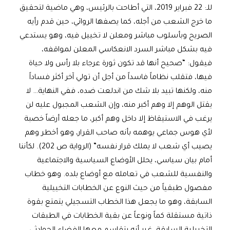
للـ: 22 فبراير 2019، التي أطاحت بالرئيس، وهي ماضية لتحقيق
ما خرج الشعب من أجله، كما يصفها الروائي، حين قدم رأيه
الصريح وبأسلوب مباشر ومعلن لا تخييل فيه، وهو يستدعي
فيه بشكل مباشر السرد الانعكاسي المعلن لمواقفه،
فيقول: “صحيح أنها قد تكون ثورة عرجاء بلا رأس ولا حياة
فيها، فتقلب نظاماً فاسداً من أجل أن تولي آخر أكثر فساداً
منه، ولكنها تبيد بلا شك من اندلعت ضده، ففي النهاية… لا
يقتل الوهم إلا وهم أكبر منه، وإن الشعب المجبول عليه لن
يرغب في الاستيقاظ إلا داخل وهم أكبر، ما جعله أرضاً خصبة
لأي هوس جماعي يوهمه بأنه صاحب القرار، وهو أخطر وهم
يصيب أي شعب لا يملك قرار نفسه” (الرواية ص 202). لكأننا
أمام بيان سياسي، يحلل الأوضاع السياسية والاجتماعية
والنفسية للشعب في تعامله مع أوضاع بلده. وهو خطاب
مفصول طبقياً من حيث النوع عن الخطابات التخييلية
السابقة، وهو ما يجعل هذا الخطاب التسجيلي يتمتع بقوة
ذاتية مستقلة كماً ونوعاً عن بقية الخطابات في الطبقات