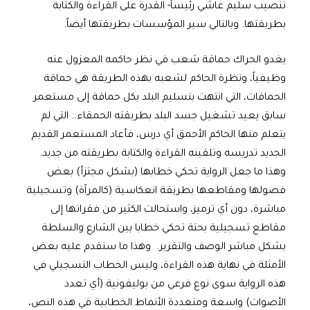
تنصيب سليم غاشي رئيساً- القدرة على القراءة والكتابة
بطريقتها. وبالتالي سير المؤسسات بطريقتها أيضاً.
يغدو الحراك حماقة شعب في نظر حاكمه المعزول عنه
وظيفياً، ونظرة الحاكم لشعبه بهذه الطريقة هي حماقة
الحماقات، التي انتهت بتسليم البلد بكل حماقة إلى مستعمر
سابق يعيد تشغيل جسد البلد بطريقته الحمقاء.. التي لم
يتعلم منها الحاكم الأحمق أي درس، فأعاد المستعمر القديم
الجديد تدريسه وتلقينه القراءة والكتابة بطريقته من جديد.
وهذا ما جعل الرواية تحكي خطابها (بشكل مجتزأ) بعض
فصولها ومقاطعها بطريقة انعكاسية (كالمرآة) وتسجيلية
مباشرة، دون أي ترميز، واستحالت الكثير من فقراتها إلى
مقاطع تسجيلية بحتة تحكي خطابا بين الشارع والسلطة
بشكل مباشر الوصف والتقرير. وهذا ما سنقدم عليه بعض
الأمثلة في نهاية هذه القراءة، وليس الخطاب التسجيلي في
هذه الرواية سوى نوع فرعي من بوليفونية (أي تعدد
الأصوات) واسعة ومتعددة الأنماط الخطابية في هذه النص،