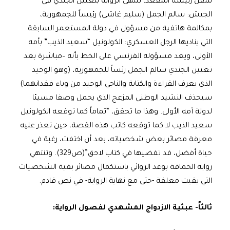
لتنقل رئيسه المقعد، تنتهي الرواية بتعيين الجندي في
الجيش: سالم الجمل (سليم غاشي) رئيساً للجمهورية،
بمكالمة هاتفية من مسؤول في دولة المستعمر السابقة
التي يناديها الرجل العسكري: الكولونيل “سعيد الذيب” بأمه
الأولى، ويعد مسؤوله الفرنسي على الخط بأنه –مباشرة بعد
تعيين الجندي سالم الجمل رئساً للجمهورية، (وهو الوحيد
الذي يعرف القراءة والكتابة والناجي الوحيد من وباء فقدانهما)
سيحذف النشيد الوطني المزعج الذي يحمل وصفا مسيئا
لدولة أمه الأولى. وهذا ما تحقق، “تماماً كما توقعه الكولونيل
سعيد الذيب لا كما توقعه كاتب هذه القصة، حين تعذر عليه
معرفة مصائر بعض شخصياته، بعد أن اختفت، رغبة في
حياة أفضل، قد تقضيها في كتاب لاحق”(ص329). وتنتهي
رواية الحماقة بوعد الروائي باستكمال مصائر بقية الشخصيات
التي يقيت معلقة -حتى مع نهاية الرواية- في نص قادم.
ثالثاً- عبثية الازدواج المشهدي لفصول الرواية: