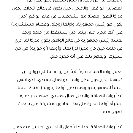
والأطرف من كل ذلك، أن جمال حميدي وهو بطل في
الفضائين الواقعي والحلمي، حين يكون في عالم الأحلام، يكون
مدركا لأطوار قصته مع الشخصيات في عالم الواقع (حين
يكون هو رئيس جمهورية، واولغا زوجته، وعصام مستشاره..)
على أنها مجرد حلم، بينما حين يستيقظ من حلمه ويجد
نفسه رئيس جمهورية في عالم الواقع، يكون مدركا لما جرى
في حلمه حين كان مديراً لدرا بغاء وأولغا (أو حورية) هي من
تسيرها. ويفهم ذلك على أنه مجرد حلم.
تعتبر رواية الحماقة جزءاً ثانياً عن رواية سلالم ترولار، لأن
كليهما، تدور حول بطل واحد، هو جمال حميدي، الذي انتهى
رئيساً للجمهورية وزوجته تدعى أولغا (حورية)، هناك، بينما،
تبدأ رواية الحماقة والبطل جمال حميدي، صاحب دار دعارة،
والمرأة أولغا مديرة على هذا الماخور ومشرفة على بائعات
الهوى فيه.
تبدأ رواية الحماقة أحداثها بأحوال البلد الذي يعيش فيه جمال