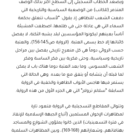
ويصعد الخطاب التسجيلي إلى السطح أكثر بذلك الوصف
المتذمر (للكاتب) من الوضعية السياسية والتاريخية التي
دفعت الشعب للتظاهر، إذ يقول: “لأسباب تتعلق بحكمة
السماء التي هي عادلة حتى في ظلمها، اصطفت المشيئة
أناساً بعينهم ليكونوا المؤسسين لبلد يشبه الثكنة، لا يفصل
كائناتها إلا خط يسمى العتبة. (الرواية ص145-156)، والعتبة
حسب الروائي دوماً هي كل منعرج تاريخي يفصل بين مراحل
تاريخية وسياسية، وحتى فكرية بين فكر الساسة وفكر
الشعب المسوس. وما بعد العتبة دوما هناك باب لا يمكن
لما قبله أن يتشابه أو يتفق مع ما بعده. وهي الحالة التي
يستمر فيها هاجس الأبواب الطاهرة والخفية في الرواية
السابقة “سلالم ترولار” التي هي الجزء الأول من هذه الرواية.
وتتوالى المقاطع التسجيلية في الرواية فتعود تارة
لمظاهرات الإخوان المسلمين (أتباع الجبهة الإسلامية للإنقاذ
في فترة التسعينيات) الذين كانوا يملؤون الشوارع والمساجد
بهتافاتهم، وشعاراتهم (168-169)، وبين المظاهرات السلمية