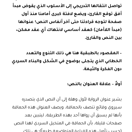
تواصل انتقالها التدريجي إلى الأسلوب الذي يقوض مبدأ
أفق توقع القارئ، ويضع لافتة كبرى أمامنا منذ أول
صفحة لتوجه قراءتنا حتى آخر أنفاس النص؛ عنوانها
(مبدأ اللاأمان) كعقد أساسي لانتهاك أي عقد ممكن،
بين النص والقارئ.
– المقصود بالطبقية هنا هي ذلك التنوع والتعدد
الخطابي الذي يتجلى بوضوح في الشكل والبناء السردي
دون الفكرة والثيمة.
أولاً – علاقة العنوان بالنص:
يشير عنوان الرواية لأول وهلة إلى أن النص الذي يتصدره
سيروي وقائع تتصف بالحماقة، ويصف العنوان هذه الحماقة
بأنها لم يسبق أن رواها أحد بهذه الطريقة، ليتبين بعد
صفحات قليلة، بأن الحماقة في المتخيل السردي لهذا النص
(حسب تأويل هذه القراءة المتواضعة طبعاً)؛ هي تلك