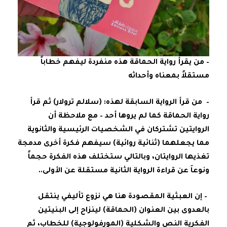
– من يقرأ رواية الحماقة هذه منفردة ليفهم خطاباً
مستقلاً بمعناه وأحداثه
– من قرأ الرواية السابقة لهذه: (سلالم ترولار) ثم قرأ
رواية الحماقة كما لم يروها أحد – مع ملاحظة أن
الروايتين تشتركان في الشخصيات الرئيسية والثانوية
مما يجعلهما (ثنائية روائية) سيفهم فكرة أخرى مدمجة
تغذيها الروايتان، وبالتالي ستختلف هذه الفكرة حجماً
ونوعاَ عن قراءة الرواية الثانية مستقلة عن الأولى..
– إن العبثية المقصودة هنا هي نزوع تأليفي ينتقل
بالعدوى بين العنوان (الحماقة) لينزاح إلى البنيتين
الفكرية النص والشكلية (المورفولوجية) للخطاب، ثم