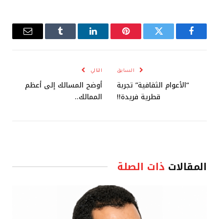
فيسبوك
تويتر
بينتيريست
لينكدإن
Tumblr
البريد
الإلكترو
السابق
التالي
“الأعوام الثقافية” تجربة
أوضح المسالك إلى أعظم
قطرية فريدة!!
الممالك..
المقالات
ذات الصلة