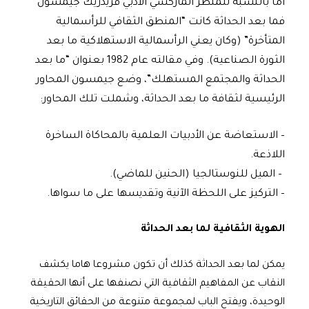
أما بالنسبة للمنظِّر الماركسي الأدبي فريدريك جيمسون
فما بعد الحداثة كانت “المنطق الثقافي للرأسمالية
المتأخرة” (وكان يعني الرأسمالية الاستهلاكية ما بعد
الثورة الصناعية). وفي مقالته عام 1982 بعنوان “ما بعد
الحداثة والمجتمع المستهلك”، وضع جيمسون المحاور
الرئيسية لثقافة ما بعد الحداثة، وشملت تلك المحاور:
– الاستعاضة عن الأدبيات العلمية بالمحاكاة الساخرة
اللاذعة.
– الميل للنوستالجيا (الحنين للماضي).
– التركيز على اللحظة الآنية وتقديسها على ما سواها.
الهوية الثقافية لما بعد الحداثة
يمكن لما بعد الحداثة كذلك أن تكون مشروعا هاما يكشف
النقاب عن المفاهيم الثقافية التي نصنفها على أنها الحقيقة
الوحيدة، ويفتح الباب لمجموعة متنوعة من الحقائق التاريخية