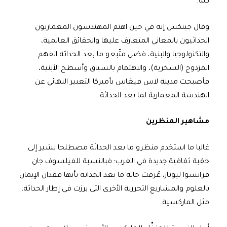
كله.
وقال جينكس إنه في حين اهتم المهندسون المعماريون
الحداثيون بالمعاني المتعارف عليها والحقائق العالمية،
والتكنولوجيا والبنية، فضل متّبعو ما بعد الحداثة الفهم
المزدوج (السخرية)، والاهتمام بالسياق وأسطح الأبنية،
فأصبحت مدينة لاس فيغاس بأميركا التعبير النهائي عن
الهندسة المعمارية لما بعد الحداثة.
مشاهير المنظرين
غالبا ما استخدم منظرو ما بعد الحداثة مصطلحا يشير إلى
حقبة ثقافية جديدة في الغرب؛ فبالنسبة للفيلسوف جان
فرانسوا ليوتار، عُرفت حالة ما بعد الحداثة بأنها فقدان الإيمان
بالعلوم والمشاريع التحررية الأخرى التي برزت في إطار الحداثة،
مثل الماركسية.