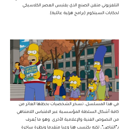
التلفزيوني متقن الصنع الذي يقتبس العصر الكلاسيكي
لحكايات السيتكوم (برامج هزلية عائلية).
في هذا المسلسل، تسخر الشخصيات بحظها العاثر من
كافة أشكال السلطة المؤسسية عبر الاقتباس اللامتناهي
من النصوص الفنية والإعلامية الأخرى. وهو ما يُعرف
بـ”التناص”، لكنه يكتسب هنا وعيا متقدما ونظرة ساخرة