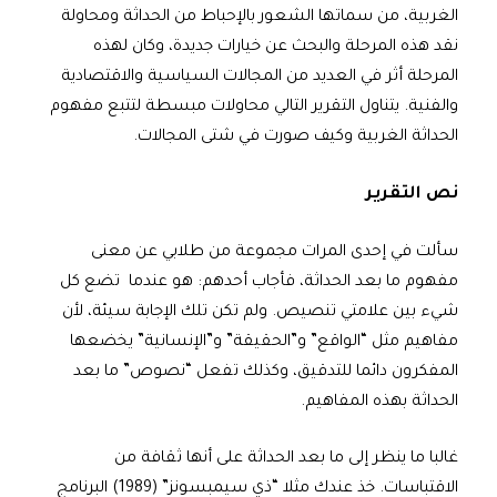
الغربية، من سماتها الشعور بالإحباط من الحداثة ومحاولة
نقد هذه المرحلة والبحث عن خيارات جديدة، وكان لهذه
المرحلة أثر في العديد من المجالات السياسية والاقتصادية
والفنية. يتناول التقرير التالي محاولات مبسطة لتتبع مفهوم
الحداثة الغربية وكيف صورت في شتى المجالات.
نص التقرير
سألت في إحدى المرات مجموعة من طلابي عن معنى
مفهوم ما بعد الحداثة، فأجاب أحدهم: هو عندما تضع كل
شيء بين علامتي تنصيص. ولم تكن تلك الإجابة سيئة، لأن
مفاهيم مثل “الواقع” و”الحقيقة” و”الإنسانية” يخضعها
المفكرون دائما للتدقيق، وكذلك تفعل “نصوص” ما بعد
الحداثة بهذه المفاهيم.
غالبا ما ينظر إلى ما بعد الحداثة على أنها ثقافة من
الاقتباسات. خذ عندك مثلا “ذي سيمبسونز” (1989) البرنامج