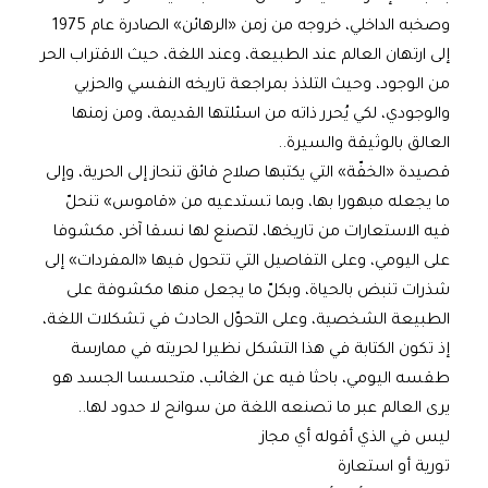
وصخبه الداخلي، خروجه من زمن «الرهائن» الصادرة عام 1975
إلى ارتهان العالم عند الطبيعة، وعند اللغة، حيث الاقتراب الحر
من الوجود، وحيث التلذذ بمراجعة تاريخه النفسي والحزبي
والوجودي، لكي يُحرر ذاته من اسئلتها القديمة، ومن زمنها
العالق بالوثيقة والسيرة..
قصيدة «الخفّة» التي يكتبها صلاح فائق تنحاز إلى الحرية، وإلى
ما يجعله مبهورا بها، وبما تستدعيه من «قاموس» تنحلّ
فيه الاستعارات من تاريخها، لتصنع لها نسقا آخر، مكشوفا
على اليومي، وعلى التفاصيل التي تتحول فيها «المفردات» إلى
شذرات تنبض بالحياة، وبكلّ ما يجعل منها مكشوفة على
الطبيعة الشخصية، وعلى التحوّل الحادث في تشكلات اللغة،
إذ تكون الكتابة في هذا التشكل نظيرا لحريته في ممارسة
طقسه اليومي، باحثا فيه عن الغائب، متحسسا الجسد هو
يرى العالم عبر ما تصنعه اللغة من سوانح لا حدود لها..
ليس في الذي أقوله أي مجاز
تورية أو استعارة