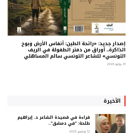
إصدار جديد: «رائحة الطين: أنفاس الأرض وبوح
الذاكرة.. أوراق من دفتر الطفولة في الريف
التونسي» للشاعر التونسي سالم المساهلي
31 يوليو 2026
الأخيرة
قراءة في قصيدة الشاعر د. إبراهيم
طلحة: “في دمشق”..
12 نوفمبر 2025