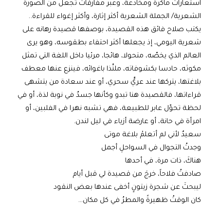
استعارات ماكرة ومخادعة، وعبر مفارقات تجعل من الصورة
الشعرية/ الجملة الشعرية أكثر إثارة، وأكثر إغواء للقراءة..
يكتب صلاح فائق هذه القصيدة، بوصفها قصيدة رهانه على
شعرية اليومي، إذ يجعلها أكثر احتفاء بطقوسه، وهو يرى
العالم الذي يخصّه، متحولا، هائجا، مرئيا داخل اللغة التي تمثل
مكوثه، حادسا بكشوفاته، ملتّذا باغوائه، فينزع عنها معطف
بلاغتها، يتركها عند عريٍّ سحري، أو عند سعادة من يتشهى
قراءاتها، فالقصيدة هنا تبدو وكأنها جسدٌ في نوبة لذة، أو في
لحظة تحوّل عابر للطبيعة، فهي تشبه نهرا في الفلبين، أو
امرأة في حانة، أو عارضة أزياء في ليل لندن.
سعيدٌ لأني لم أتعلمْ بلاغة موتى
وجدتُ التجوال في السواحلِ أجمل
هناكَ، ذات مرة، في أحدها
صادفتُ فلاحاً، خرجَ من قصيدة لي قبل أيام
ليبحثَ عن شجرة زيتونٍ أخفى عندها بعض النقود
كان الوقتُ ظهيرةً والمطرُ في كل مكان…