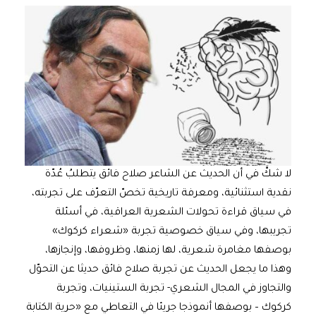
لا شكَّ في أن الحديث عن الشاعر صلاح فائق يتطلبُ عُدّة
نقدية استثنائية، ومعرفة تاريخية تخصّ التعرّف على تجربته،
في سياق قراءة تحولات الشعرية العراقية، في أسئلة
تجريبها، وفي سياق خصوصية تجربة «شعراء كركوك»
بوصفها مغامرة شعرية، لها زمنها، وظروفها، وإنجازها،
وهذا ما يجعل الحديث عن تجربة صلاح فائق حديثا عن التحوّل
والتجاوز في المجال الشعري- تجربة الستينيات، وتجربة
كركوك – بوصفها أنموذجا جريئا في التعاطي مع «حرية الكتابة