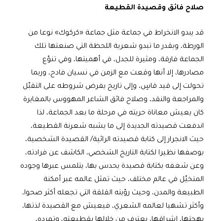
صلاح فائق وقصيدة القطيعة
قد يبدو الانخراط في جماعة مثل جماعة «كركوك» نوعا من
الورطة، وبقدر ما تبدو شعرية اللحظة التي صنعتها تلك
الجماعة فارقة، ومثيرة للجدل، في أهميتها، وفي تنوّع
مصادرها، إلا أنها وقعت مع الزمن في نسيان فادح، وربما
تحولت إلى قيد قاسٍ، وإلى تاريخ يفرض شروطه على التقبّل
والمراجعة والنقد، وصلاح فائق الشاعر المهووس بالمغايرة
كان يعيش معاناة حريته في مرحلة ما بعد الجماعة، لذا
اندفعت قصيدته الجديدة إلى ما يشبه شعرنة القطيعة،
حيث الانجرار إلى كتابة قصيدته الرائية/ القصيدة الشخصية،
بوصفها نظيرا لكتابة التاريخ الشخصي، الكاشف عن فرادته،
وعن شغفه بكتابة قصيدة يحدس بها، يتلمس عبرها وجوده
المتخيّل في عالم مختلف، حيث تمثل عالمه عبر أمكنة
الطبيعة والمدن، وحيث رؤيته القلقة التي تجعله أكثر صحوا،
وأكثر تشهيا لعالمه الشعري، فيعيش مع القصيدة لذتها،
بهجتها، إشراقها، يعترف من خلالها بقطيعته، وتمرده،