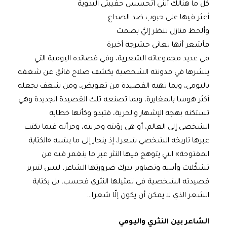
كل ما هنالك أنني أتحسس حقيبتي اليدوية
أعثر فيها على حبوب ضد الصداع
وألحظ منازل تنظر إليَّ بصمت
فأشعر أنها تعاني حشرجة أخيرة
في عديد مجموعاته الشعرية، وفي قصائده اليومية التي
ينشرها في مدونته الشخصية يكشف صلاح فائق عن شغفه
باليومي، وبما تهبه القصيدة من تعويض، ومن شغف يجعله
أكثر هوسا بالمغايرة، وبما تصنعه تلك القصيدة الجديدة وهي
تستكنه بهجة الإشهار والحرية، فتبدو وكأنها خطابه
الشخصي إلى العالم، أو هي رؤيته وحريته، وجرأته فيما يكتب
عبرها تاريخه الشخصي شعرا، إذ ينحاز إلى ما يشبه «الكتابة
المفتوحة» التي يتوهج فيها النثر عبر ما ينغمر فيه من
تشكّلات وأبنية وتصاوير يدرك ضرورتها الشاعر، ليس لتبرير
قصيدته الشخصية في تمثيلها النثري فحسب، بل بكتابة
الشعر الذي لا يمكن أن يكون إلّا شعرا…
الشاعر بين النثري واليومي