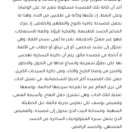
أجد أن كتابة تلك القصيدة مسكونة بتمردٍ ما، على الوصايا،
وعلى النمط، إذ يكتبها وكأنه في طقسٍ من اللذة، وهذا ما
يجعل قصيدته غامرة بالبوح والتطهير والخلاص، إذ يترك
الشاعر الجسد للطبيعة، والفكرة للرؤيا، وللغة للاستعارات،
فهو غير معنيٍّ بالحقيقة، بقدر ما يُعنى بسحر اللغة، وهي
تتحوّل إلى نشيد شخصي، أو إلى ترياق أو خطاب في الألفة..
لا أدلجة في قصيدة فائق، رغم أن ذاكرته اليسارية تهجس
بها، لكن تطوّر شعريته واتساع مداها في التحول والتجاوز،
والتحرر من وصايا التاريخ والآباء، ومن ذاكرة السرديات الكبرى،
جعل تلك القصيدة أكثر انحيازا للشخصانية، في تمثيل الذات
التي ترى العالم عبر ما تقترحه سرديتها الخاصة، بوصفها
تمثيلا لتلك الذات، وهي تشتري حقل التفاح، وأسيجة المنفى،
وقميص يوسف، لكي تمارس بحرية فائقة، نبل الخطيئة
الشهية، ومساحة البيت الذي يتحول إلى قصيدة، والقميص
الذي يحمل سيرة الميثولوجيات الساحرة عن الجسد
المشتهي، والجسد الرافض…