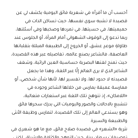
أحسب أن ما أقرأه في شعرية فائق اليومية يكشف لي عن
قصيدة لا تشبه سوى نفسها، حيث تساكن الذات في
حميميتها، في حسيتها، في تمردها وصخبها وفي أسئلتها،
ربما تدعو إلى الوقوف الشهواني أمام المرآة، أو الجلوس عند
طاولةِ موعدٍ عشق، أو الخروج إلى الطبيعة المبللة بتقلباتها
العاصفة، فالشاعر يصنع عالمه، تفاصيله عبر هذه القصيدة،
حيث تمنح لغتها البصرية حساسية العين الرائية، وشغف
الشاعر الذي لا يرى العالم إلّا عبر اللغة، وهذا ما يجعل
قصيدته لا حدود لها، ولا تفسير لها، لأنها شأن شخصي، أو
ممارسة عميقة يمارس من خلالها الشاعر وجوده في
«اللامكان»، إذ تتوهج تلك اللغة عبر استعارات متعالية،
تتشبع بالاحالات والصور واليوميات التي يدرك سحرها فائق
وهو يستدعي العالم إلى تلك القصيدة، لتمارس وظيفة الأنثى
والطبيعة والسيرة.
نثرية «الشعر» في قصيدة صلاح فائق، مع ما هو شعري في
توصيفات سوزان برنار، حيث التوهج والكثافة والإشراق، لكنني