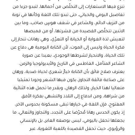
تنزع فيها الاستعارات إلى التخلّص من أحمالها، لتبدو جزءا من
تفاصيل اليومي والحياتي، حتى تبدو تلك اللغة وكأنها في نوبة
من النزيف الدائم، والشاعر في شغف هوسٍ صاخب، وما بين
الاثنين تتخلّص القصيدة من قشرتها، أو من قميصها
لتعيش لذة الغواية أو الخيانة أو التعرّي، وهي رهانات تنحاز إلى
فكرة الحياة وليس إلى الموت، لأن الكتابة اليومية هي دفاع عن
تلك الحياة، والانحياز لشرطها الوجودي، بعيدا عن صورة
الشاعر المتأمل، الغاطس في التاريخ والأيديولوجيا والزمن.
يعترف صلاح فائق بأن الكتابة خيارٌ شعري لحياة ضدية، ورهان
على صناعة فائقة التجاوز، يكون فيها الشعر وجودا تمثيليا
متعاليا لهذا الخيار، ولذلك الرهان، وبقدر ما تحمل هذه الثنائية
من شراهة، ومن اندفاع إلى التلذذ والتشهي بفكرة الأفق
المفتوح، فإن اللغة في خيارها تبقى مسكونة بحدوس الآخر،
إذ يكون الحدس رهانا مُحرّضا على التجدد، والتجاوز والتعالي، ما
يجعلها تحفل باليومي، ليس بوصفه العابر، بل بالإنساني
والرؤيوي، حيث تحفل القصيدة باللعبة اللغوية، عبر