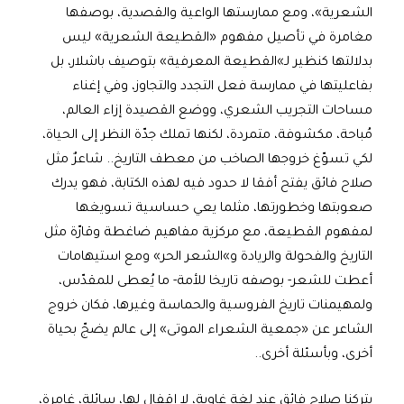
الشعرية»، ومع ممارستها الواعية والقصدية، بوصفها
مغامرة في تأصيل مفهوم «القطيعة الشعرية» ليس
بدلالتها كنظير لـ»القطيعة المعرفية» بتوصيف باشلار، بل
بفاعليتها في ممارسة فعل التجدد والتجاوز، وفي إغناء
مساحات التجريب الشعري، ووضع القصيدة إزاء العالم،
مُباحة، مكشوفة، متمردة، لكنها تملك جدّة النظر إلى الحياة،
لكي تسوّغ خروجها الصاخب من معطف التاريخ.. شاعرٌ مثل
صلاح فائق يفتح أفقا لا حدود فيه لهذه الكتابة، فهو يدرك
صعوبتها وخطورتها، مثلما يعي حساسية تسويغها
لمفهوم القطيعة، مع مركزية مفاهيم ضاغطة وقارّة مثل
التاريخ والفحولة والريادة و»الشعر الحر» ومع استيهامات
أعطت للشعر- بوصفه تاريخا للأمة- ما يُعطى للمقدّس،
ولمهيمنات تاريخ الفروسية والحماسة وغيرها، فكان خروج
الشاعر عن «جمعية الشعراء الموتى» إلى عالم يضجّ بحياة
أخرى، وبأسئلة أخرى..
يتركنا صلاح فائق عند لغة غاوية، لا إقفال لها، سائلة، غامرة،