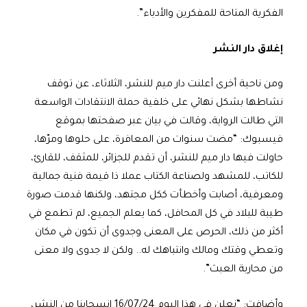
الفكرية المتاحة للمفكرين والأدباء”.
إغلاق دار النشر
ومن ناحية أخرى أعلنت دار ميم للنشر، الثلاثاء، عن توقف
نشاطها بشكل نهائي على خلفية حملة الانتقادات الواسعة
التي طالت الرواية، وقالت في بيان عبر صفحتها بموقع
فيسبوك: “مضت سنوات من المعافرة، على حلوها ومرّها،
حاولت فيها دار ميم للنشر، أن تقدم للجزائر، للمثقف، للقارئ،
للكاتب، للمشهد ولصناعة الكتاب عملا ذا قيمة فنية جمالية
ومعرفية، أصابت وأخطأت ككل مجتهد، ولكنها قدمت صورة
طيبة للبلاد في كل المحافل، كما يعلم الجميع، لم تطمع في
أكثر من ذلك، الحرص على المعنى وجدوى أن تكون في مكان
وتعطي وقتك ومالك وانتباهك له.. ولكن لا جدوى ولا معنى
من محاربة العبث”.
وأضافت: “نعلن في هذا اليوم 16/07/24 انسحابنا من النشر،