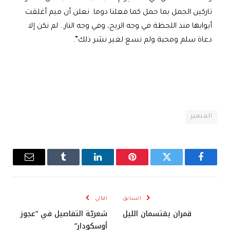
تاركين الجمل بما حمل كما فعلنا دوما. نعلن أن ميم أغلقت
أبوابها منذ اللحظة في وجه الريح، وفي وجه النار.. لم نكن إلا
دعاة سلم ومحبة ولم نسع لغير نشر ذلك”.
المتميز
فيسبوك
تويتر
بينتيريست
لينكدإن
Tumblr
البريد
الإلكترو
السابق
التالي
قمران يقتسمان الليل
شعريّة التفاصيل في “عجوز
أوسكودار”