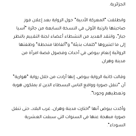
الجزائرية.
وانطلقت “المعركة الأدبية” حول الرواية بعد إعلان فوز
صاحبتها بالرتبة الأولى في النسخة السابعة من جائزة “آسيا
جبار”، وانتقد العديد من النشطاء أعضاء لجنة التقييم بالنظر
إلى ما اعتبروها “كلمات بذيئة” و”ألفاظا منحطة” وظفتها
الروائية إنعام بيوض في أحداث وفصول قصة امرأة من
مدينة وهران.
وقالت كاتبة الرواية بيوض، إنها أرادت من خلال رواية “هوارية”
أن “تنقل صورة وواقع الناس البسطاء الذين لا يملكون هوية
وتعطيهم وجودا”.
وأكدت بيوض أنها “اختارت مدينة وهران، غرب البلاد، حتى تنقل
صورة مبهجة عنها في السنوات التي سبقت العشرية
السوداء”.