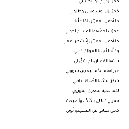
قمرٌ يردُّ إلَيَّ نُورَ بصيرتي
قمرٌ يزيل وساوسي وظنوني
ما أجملَ القمرَيْنِ لمّا غنَّيا
غمرَتْ لحونُهما المساءَ لحوني
ما أجملَ القمرَيْنِ إذْ سَهِرا معي
وكأنَّما نَسِيا العوالِمَ دُوني
يا أيّها القمرانِ، لم يتبقَّ لي
غير اهتمامكُما ببعضِ شؤوني
شكرًا لبثّكُما الضّياءَ بداخلي
لكما تحيّة شعريَ الموزُونِ
قمرانِ كانا لي فكُنْتُ، وأصبحَتْ
كافي تعانقُ في القصيدةِ نُوني