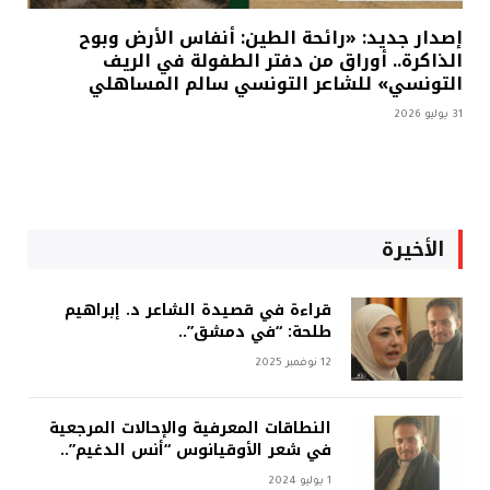
إصدار جديد: «رائحة الطين: أنفاس الأرض وبوح
الذاكرة.. أوراق من دفتر الطفولة في الريف
التونسي» للشاعر التونسي سالم المساهلي
31 يوليو 2026
الأخيرة
قراءة في قصيدة الشاعر د. إبراهيم
طلحة: “في دمشق”..
12 نوفمبر 2025
النطاقات المعرفية والإحالات المرجعية
في شعر الأوقيانوس “أنس الدغيم”..
1 يوليو 2024