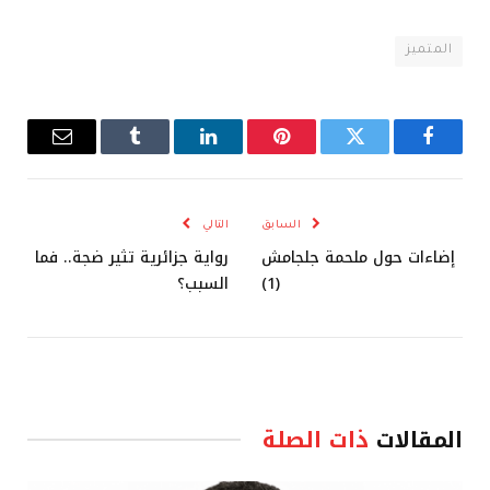
المتميز
فيسبوك
تويتر
بينتيريست
لينكدإن
Tumblr
البريد
الإلكترو
السابق
التالي
إضاءات حول ملحمة جلجامش
رواية جزائرية تثير ضجة.. فما
(1)
السبب؟
المقالات
ذات الصلة