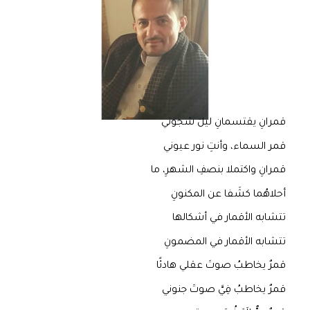
قمرانِ يقتسمانِ ليلَ شجوني
قمر السماء، وأنتِ نور عيوني
قمرانِ واكتملا بنصفِ الشهرِ، ما
أحلاهُما كشَفا عن المكنونِ
تتشابه الأقمار في أشكالها
تتشابه الأقمار في المضمونِ
قمرٌ يخاطبُ صوتَ عقلي هادئًا
قمرٌ يخاطبُ فِيَّ صوتَ جنوني