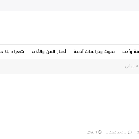
فة وأدب
بحوث ودراسات أدبية
أخبار الفن والأدب
شعراء بلا ح
 إلى أبي..
لا توجد تعليقات
1 دقائق