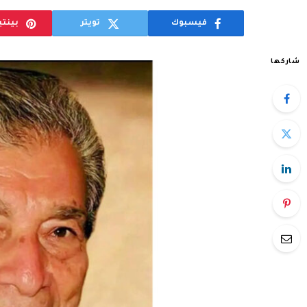
فيسبوك
تويتر
بينت
شاركها