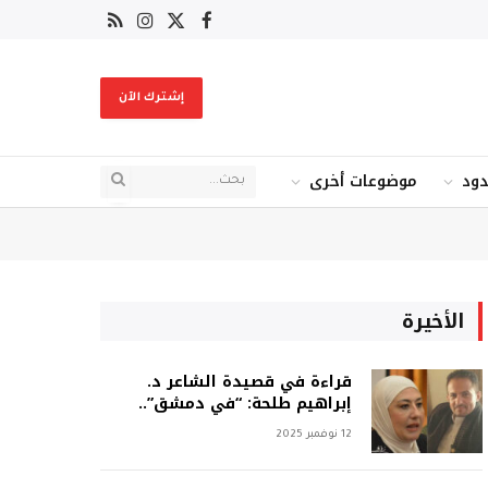
X
فيسبوك
RSS
الانستغرام
(Twitter)
إشترك الآن
دود
موضوعات أخرى
الأخيرة
قراءة في قصيدة الشاعر د.
إبراهيم طلحة: “في دمشق”..
12 نوفمبر 2025