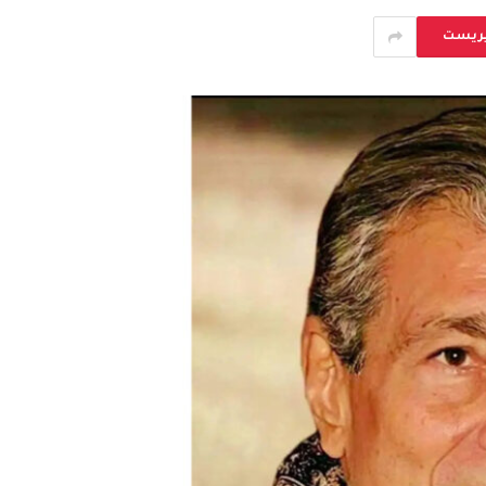
يريست