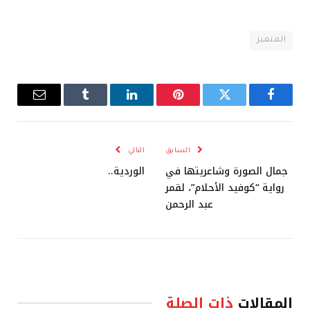
المتميز
فيسبوك
تويتر
بينتيريست
لينكدإن
Tumblr
البريد
الإلكترو
السابق
التالي
جمال الصورة وشاعريتها في
الوردية..
رواية “كوفيد الأحلام”، لقمر
عبد الرحمن
المقالات
ذات الصلة