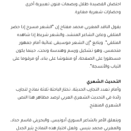
احتضان القصيدة ظلال وبصمات فنون تعبيرية أخرى
وحضارات شعرية مغايرة.
يقول الناقد المغربي محمد مفتاح إن “الشعر مسرح إذا حضر
المتلقي وعاين الشاعر المنشد، والشعر شريط إذا شاهده
المتلقي”. ويتابع “إن الشعر موسيقى غنائية أمام جمهور
متحمس، وهو تشكيل ورسم وهندسة ونحت، حينما يكون
مسطورا على الصفحة، أو منقوشا على بناء، أو مرقوما على
الثياب والأنسجة”.
التحديث الشعري
وأمام تعدد التجارب الحديثة، تختار الباحثة ثلاثة نماذج لتجارب
رائدة في التحديث الشعري العربي لرصد مظاهر هذا النص
الشعري المنفتح.
ويتعلق الأمر بالشاعر السوري أدونيس، والبحريني قاسم حداد،
والمغربي محمد بنيس. ولعل اختيار هذه النماذج يثير الجدل