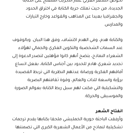
لخوض الشعر العربي غمار التجريب المنفتح على الكتابة
الجديدة، من حيث تملك حرية الكتابة في اختراق الحدود
والجغرافيا بعيدا عن المذاهب والقواعد وخارج التيارات
والمدارس.
والكتابة هدم، وفي الهدم اكتشاف، وفق هذا البيان. وبالوقوف
عند السمات الشخصية والتكوين الفكري والجمالي لهؤلاء
الشعراء النماذج، يتضح أنهم كانوا مؤهلين لتصدر الدعوة إلى
تجديد شعري هادم للحدود بين أجناس الكتابة، بفعل اتساع
آفاقهم الفكرية ورصانة عدتهم النظرية التي تربط القصيدة
برؤية واسعة للذات والعالم، وقوة ثقافتهم البصرية
والتشكيلية التي مكنت لهم سبل ربط الكتابة بعوالم الصورة
والموسيقى والحركة.
انفتاح الشعر
وأرفقت الباحثة حورية الخمليشي ملحقا بكتابها يقدم ترجمات
تشكيلية لنماذج من الأعمال الشعرية الكبرى التي تضمنتها