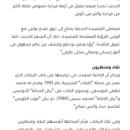
الحديث تحديا صعبا يتمثل في أزمة قراءة نصوص قابلة لأكثر
من قراءة وأكثر من تأويل.
فمتلقي القصيدة الحديثة يحتاج إلى ذوق نقدي وفني مع
الوعي بالرؤية المنفتحة للقصيدة، ذلك أن الشعر الحديث -كما
تقول الناقدة- “رؤيا وتمرد وتجاوز وكشف عن عالم مجهول في
أفق إنساني وجمالي يتحلى بالرقي”.
نقاد ومنظرون
ويذكر أن الباحثة اعتمدت في دراستها على كتاب البيانات الذي
صدر عن مجلة “كلمات” البحرينية عام 1993، وقدم له محمد
لطفي اليوسفي. ويحتوي الكتاب على “بيان الحداثة” لأدونيس
و”بيان الكتابة” لمحمد بنيس (1980)، ثم بيان “موت الكورس”
لقاسم حداد وأمين صالح”.
وفي تلك البيانات، قدّم أصحابها أنفسهم كنقاد ومنظرين
لقصيدة الآن والمستقبل، وليس كشعراء. وفي النصوص،