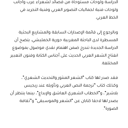
الدراسة ولوحات مستوحاة من قصائد لشعراء عرب وأجانب
ولوحات فنية لجماليات التصوير العربي وفنية التجريد في
الخط العربي.
وبالرجوع إلى قائمة الإصدارات السابقة والمشاريع البحثية
المسطرة لدى الباحثة المغربية حورية الخمليشي، يتضح أن
الدراسة الجديدة تندرج ضمن اهتمام نقدي موصول بموضوع
انفتاح الشعر العربي الحديث على أجناس الكتابة وفنون التعبير
المختلفة.
فقد صدر لها كتاب “الشعر المنثور والتحديث الشعري”،
وكذلك كتاب “ترجمة النص العربي وتأويله عند ريجيس
بلاشير”، و”الخطاب الشعري العاشق والإبداع”، بينما ينتظر أن
يصدر لها لاحقا كتابان عن “الشعر والموسيقى” و”ثقافة
الصورة”.