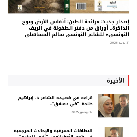
إصدار جديد: «رائحة الطين: أنفاس الأرض وبوح
الذاكرة.. أوراق من دفتر الطفولة في الريف
التونسي» للشاعر التونسي سالم المساهلي
31 يوليو 2026
الأخيرة
قراءة في قصيدة الشاعر د. إبراهيم
طلحة: “في دمشق”..
12 نوفمبر 2025
النطاقات المعرفية والإحالات المرجعية
في شعر الأوقيانوس “أنس الدغيم”..